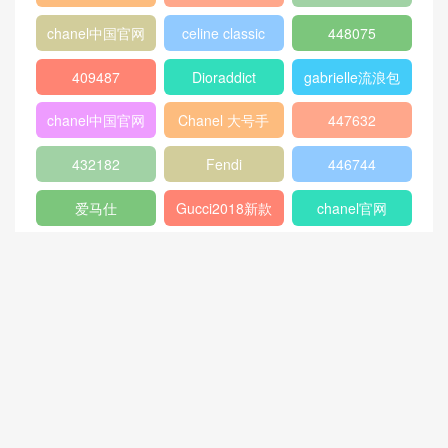
格
寸
盖包
蟒蛇皮
gucci官方旗舰
chanel香港官网
店
chanel中国官网
celine classic
448075
box
409487
Dioraddict
gabrielle流浪包
chanel中国官网
Chanel 大号手
447632
包
提包
432182
Fendi
446744
爱马仕
Gucci2018新款
chanel官网
女包
香奈儿流浪包价
Chanel
Dio(r)evolution
格
Gabrielle小号流
香奈儿口盖包系
Dior Saddle
迪奥包包官网价
浪包
列
Bag
格
香奈儿31大号购
双肩背包
范冰冰
物包