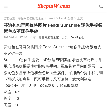


当前位置：
奢品网包包腕表之家
Fendi
Fendi 女包
正文
>
>
>
芬迪包包官网价格图片 Fendi Sunshine 迷你手提袋
紫色皮革迷你手袋
2023-02-11 17:46
作者：
奢品网腕表之家
分类：
Fendi 女包
芬迪包包官网价格图片 Fendi Sunshine迷你手提袋 紫色皮
革迷你手袋
Sunshine迷你手提袋，3D纹理FF图案的紫色皮革材质，采
用玳瑁壳效果硬质树脂玻璃手柄。配备带衬里内部隔层，点
缀同色系皮革饰边和金色饰面金属件。采用两个提手和可调
节可拆式细肩带，既可手提，又可肩挎。意大利制造
100%小牛皮，内里：90%涤纶，10%聚氨酯
深度：6.5
长度：13
高度：18