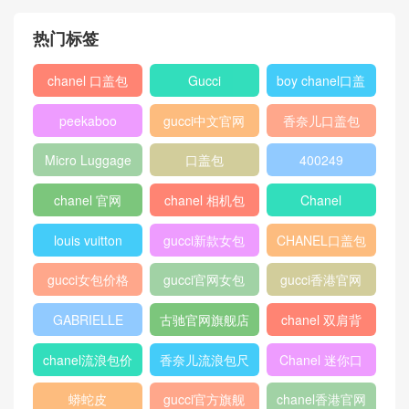
KT 5909中号
热门标签
chanel 口盖包
Gucci
boy chanel口盖
包
peekaboo
gucci中文官网
香奈儿口盖包
2018
Micro Luggage
口盖包
400249
chanel 官网
chanel 相机包
Chanel
louis vuitton
gucci新款女包
CHANEL口盖包
gucci女包价格
gucci官网女包
gucci香港官网
GABRIELLE
古驰官网旗舰店
chanel 双肩背
包
chanel流浪包价
香奈儿流浪包尺
Chanel 迷你口