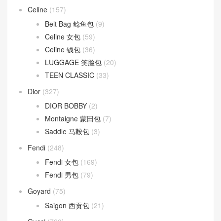
Celine
(157)
Belt Bag 鲶鱼包
(9)
Celine 女包
(59)
Celine 钱包
(36)
LUGGAGE 笑脸包
(20)
TEEN CLASSIC
(33)
Dior
(327)
DIOR BOBBY
(2)
Montaigne 蒙田包
(7)
Saddle 马鞍包
(3)
Fendi
(248)
Fendi 女包
(169)
Fendi 男包
(79)
Goyard
(75)
Saigon 西贡包
(21)