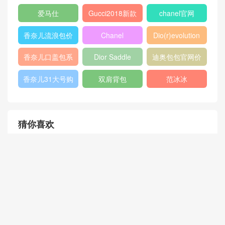
爱马仕
Gucci2018新款
chanel官网
女包
香奈儿流浪包价
Chanel
Dio(r)evolution
格
Gabrielle小号流
香奈儿口盖包系
Dior Saddle
迪奥包包官网价
浪包
列
Bag
格
香奈儿31大号购
双肩背包
范冰冰
物包
猜你喜欢
香奈儿Chanel 口盖包 黑色羊
皮革与金色金属