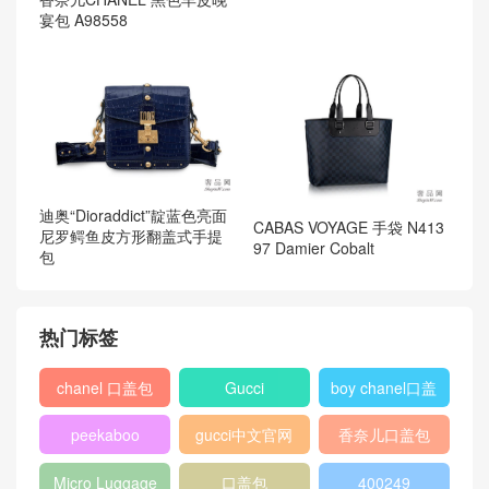
宴包 A98558
迪奥“Dioraddict”靛蓝色亮面
CABAS VOYAGE 手袋 N413
尼罗鳄鱼皮方形翻盖式手提
97 Damier Cobalt
包
热门标签
chanel 口盖包
Gucci
boy chanel口盖
包
peekaboo
gucci中文官网
香奈儿口盖包
2018
Micro Luggage
口盖包
400249