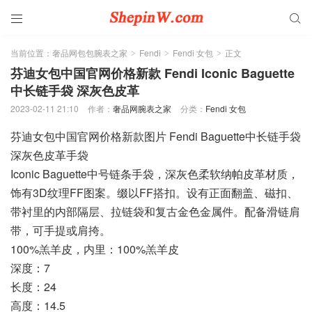


当前位置：
奢品网包包腕表之家
Fendi
Fendi 女包
正文
>
>
>
芬迪女包中国官网价格新款 Fendi Iconic Baguette
中长链手袋 深灰色皮革
2023-02-11 21:10
作者：
奢品网腕表之家
分类：
Fendi 女包
芬迪女包中国官网价格新款图片 Fendi Baguette中长链手袋
深灰色皮革手袋
Iconic Baguette中号链条手袋，深灰色柔软纳帕皮革材质，
饰有3D纹理FF图案。缀以FF搭扣。设有正面翻盖、磁扣、
带衬里的内部隔层、拉链袋和复古金色金属件。配备滑链肩
带，可手提或肩挎。
100%羔羊皮，内里：100%羔羊皮
深度：7
长度：24
高度：14.5