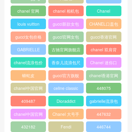
chanel 官网
chanel 相机包
Chanel
louis vuitton
gucci新款女包
CHANEL口盖包
gucci女包价格
gucci官网女包
gucci香港官网
GABRIELLE
古驰官网旗舰店
chanel 双肩背
包
chanel流浪包价
香奈儿流浪包尺
Chanel 迷你口
格
寸
盖包
蟒蛇皮
gucci官方旗舰
chanel香港官网
店
chanel中国官网
celine classic
448075
box
409487
Dioraddict
gabrielle流浪包
chanel中国官网
Chanel 大号手
447632
包
提包
432182
Fendi
446744