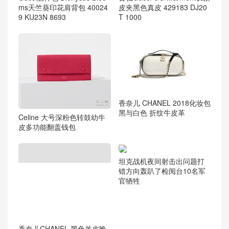
ms天竺葵印花肩背包 40024
皮夹黑色真皮 429183 DJ20
9 KU23N 8693
T 1000
香奈儿 CHANEL 2018化妆包
黑与白色 折纹牛皮革
Celine 大号深粉色转鼓幼牛
皮多功能翻盖钱包
坦克战机夜间射击出问题打
错方向轰趴了检阅台10名军
官牺牲
香奈儿CHANEL 黑色羊皮晚