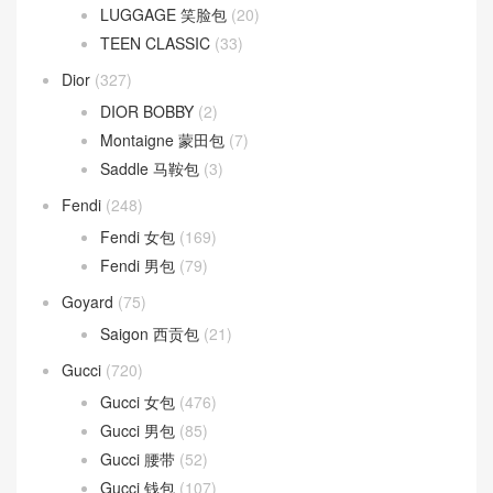
LUGGAGE 笑脸包
(20)
TEEN CLASSIC
(33)
Dior
(327)
DIOR BOBBY
(2)
Montaigne 蒙田包
(7)
Saddle 马鞍包
(3)
Fendi
(248)
Fendi 女包
(169)
Fendi 男包
(79)
Goyard
(75)
Saigon 西贡包
(21)
Gucci
(720)
Gucci 女包
(476)
Gucci 男包
(85)
Gucci 腰带
(52)
Gucci 钱包
(107)