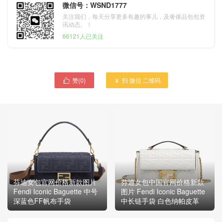
微信号：WSND1777
关注我们，每天分享更多有趣的事儿，及奢侈品包包资
讯动态。！
66121人已关注
赞(
0
)
扫 微信 二维码


芬迪女包官网价格新款图片
芬迪女包中国官网价格新款
Fendi Iconic Baguette 中号
图片 Fendi Iconic Baguette
深蓝色FF帆布手袋
中长链手袋 白色纳帕皮革