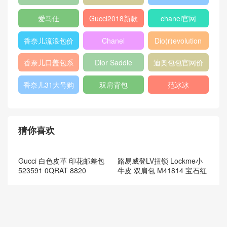
box
409487
Dioraddict
gabrielle流浪包
chanel中国官网
Chanel 大号手
447632
包
提包
432182
Fendi
446744
爱马仕
Gucci2018新款
chanel官网
女包
香奈儿流浪包价
Chanel
Dio(r)evolution
格
Gabrielle小号流
香奈儿口盖包系
Dior Saddle
迪奥包包官网价
浪包
列
Bag
格
香奈儿31大号购
双肩背包
范冰冰
物包
猜你喜欢