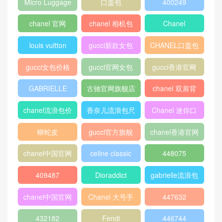
chanel 口盖包
Gucci
boy chanel口盖
包
peekaboo
gucci中文官网
香奈儿口盖包
2018
Micro Luggage
口盖包
400249
chanel 官网
chanel 相机包
Chanel
louis vuitton
gucci新款女包
CHANEL口盖包
gucci女包价格
gucci官网女包
gucci香港官网
GABRIELLE
古驰官网旗舰店
chanel 双肩背
包
chanel流浪包价
香奈儿流浪包尺
Chanel 迷你口
格
寸
盖包
蟒蛇皮
gucci官方旗舰
chanel香港官网
店
chanel中国官网
celine classic
448075