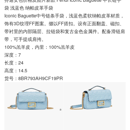
袋 浅蓝色 纳帕皮革手袋
Iconic Baguette中号链条手袋，浅蓝色柔软纳帕皮革材质，
饰有3D纹理FF图案。缀以FF搭扣。设有正面翻盖、磁扣、
带衬里的内部隔层、拉链袋和复古金色金属件。配备滑链肩
带，可手提或肩挎。
100%羔羊皮，内里：100%羔羊皮
深度：7
长度：24
高度：14.5
货号：8BR793AH9CF19PR