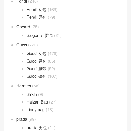
Fendi
(248)
Fendi 女包
(169)
Fendi 男包
(79)
Goyard
(75)
Saigon 西贡包
(21)
Gucci
(720)
Gucci 女包
(476)
Gucci 男包
(85)
Gucci 腰带
(52)
Gucci 钱包
(107)
Hermes
(58)
Birkin
(9)
Halzan Bag
(27)
Lindy bag
(18)
prada
(99)
prada 男包
(21)