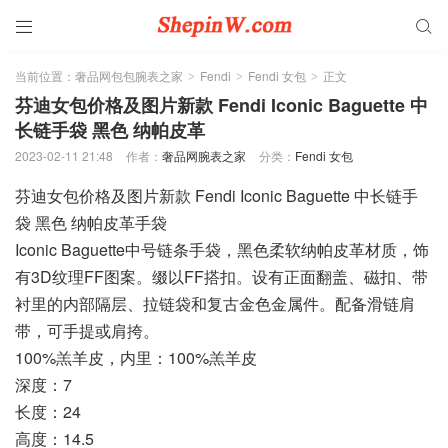


当前位置：
奢品网包包腕表之家
Fendi
Fendi 女包
正文
>
>
>
芬迪女包价格及图片新款 Fendi Iconic Baguette 中
长链手袋 黑色 纳帕皮革
2023-02-11 21:48
作者：
奢品网腕表之家
分类：
Fendi 女包
芬迪女包价格及图片新款 Fendi Iconic Baguette 中长链手
袋 黑色 纳帕皮革手袋
Iconic Baguette中号链条手袋，黑色柔软纳帕皮革材质，饰
有3D纹理FF图案。缀以FF搭扣。设有正面翻盖、磁扣、带
衬里的内部隔层、拉链袋和复古金色金属件。配备滑链肩
带，可手提或肩挎。
100%羔羊皮，内里：100%羔羊皮
深度：7
长度：24
高度：14.5