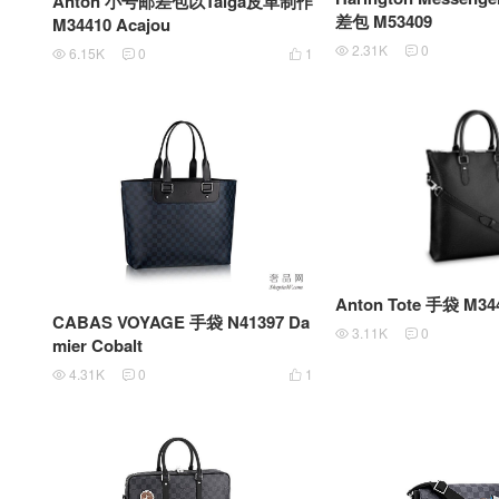
Anton 小号邮差包以Taiga皮革制作
差包 M53409
M34410 Acajou
2.31K
0
6.15K
0
1





Anton Tote 手袋 M344
CABAS VOYAGE 手袋 N41397 Da
3.11K
0


mier Cobalt
4.31K
0
1


