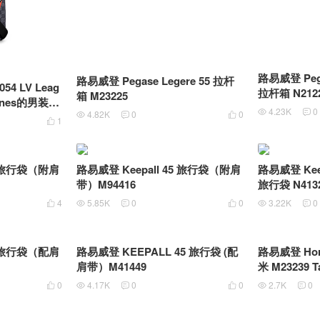
路易威登 Pega
路易威登 Pegase Legere 55 拉杆
054 LV Leag
拉杆箱 N212
箱 M23225
ones的男装元
4.23K
0


4.82K
0
0



1

路易威登 Keepall 45 旅行袋（附肩
路易威登 Keepa
带）M94416
旅行袋 N413
4
5.85K
0
0
3.22K
0





