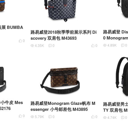
展 BUMBA
路易威登 Disc
路易威登2018秋季季前展示系列 Di
0 Monogr
scovery 双肩包 M43693
0

而成
4.89K
0
4.35K
0
0





ty小牛皮 Mes
路易威登Monogram Glaze帆布 M
路易威登男士双
2176
essenger 小号邮差包 M43895
TY 双肩包 M5
0

5.79K
0
0
4.74K
0




