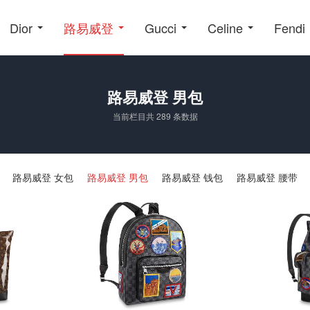
Dior
路易威登
Gucci
Celine
Fendi
路易威登 男包
当前栏目共 289 条数据
路易威登 女包
路易威登 男包
路易威登 钱包
路易威登 腰带