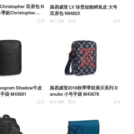
hristopher 双肩包 N
路易威登 LV 珍贵短吻鳄鱼皮 大号
8冬季款Christopher小
双肩包 N94823
3
7.12K
0
0




路易威登2018秋季季前展示系列 D
gram Shadow牛皮
anube 小号手袋 M43678
号手袋 M43681
5.78K
0
0
0



