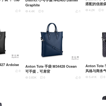
District 小号手袋 N42405 Damier
搭配的信差
Graphite
4.2K
0
0


4.4K
0
1




27 Ardoise
Anton Tot
Anton Tote 手袋 M34428 Ocean
风格与商务
0
可手提，可肩背

5.41K
0
3.83K
0
0




