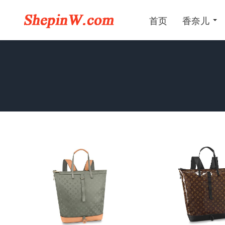
首页
香奈儿