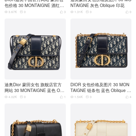
包价格 30 MONTAIGNE 酒红色
NTAIGNE 灰色 Oblique 印花
提花 Oblique
3.67K
0
3
1.31K
0
0






迪奥Dior 蒙田女包 旗舰店官方
DIOR 女包价格及图片 30 MON
网站 30 MONTAIGNE 蓝色 Obli
TAIGNE 链条包 蓝色 Oblique 印
que 印花
花
4.02K
0
1
1.54K
0
4





