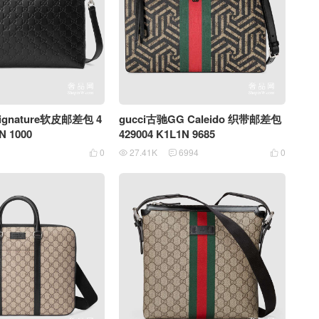
ignature软皮邮差包 4
gucci古驰GG Caleido 织带邮差包
N 1000
429004 K1L1N 9685
0
27.41K
6994
0



