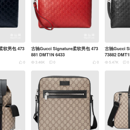
re柔软男包 473
古驰Gucci Signature柔软男包 473
古驰Gucci S
881 DMT1N 6433
73882 DMT1
0
3.46K
0
0
5.47K
0





