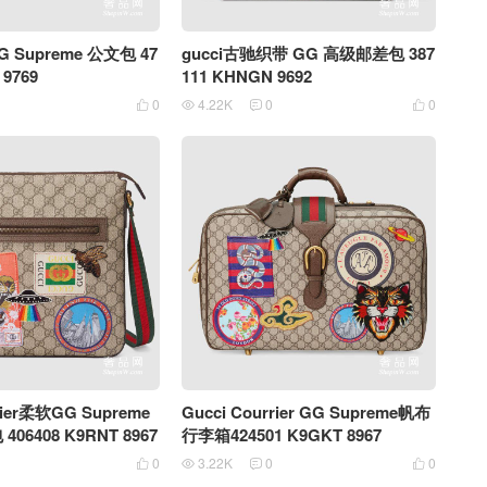
G Supreme 公文包 47
gucci古驰织带 GG 高级邮差包 387
 9769
111 KHNGN 9692
0
4.22K
0
0




rier柔软GG Supreme
Gucci Courrier GG Supreme帆布
6408 K9RNT 8967
行李箱424501 K9GKT 8967
0
3.22K
0
0



