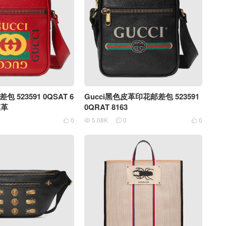
包 523591 0QSAT 6
Gucci黑色皮革印花邮差包 523591
皮革
0QRAT 8163
0
5.08K
0
0



