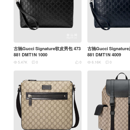
古驰Gucci Signature软皮男包 473
古驰Gucci Signatu
881 DMT1N 1000
881 DMT1N 4009
5.47K
0
0
6.16K
0




