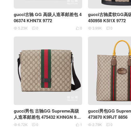
gucci古驰 GG 高级人造革邮差包 4
gucci古驰柔软GG
06374 KHN7X 9772
450958 K5I1X 9772
5.23K
0
0
3.99K
0





gucci男包 古驰GG Supreme高级
gucci男包GG Sup
人造革邮差包 475432 KHNGN 969
473870 K9RJT 8856
2
6.72K
0
1
2.79K
0




