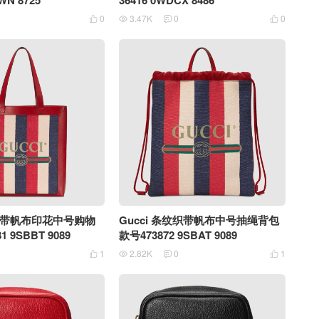
WN 8725
36416 0WDCX 8486
0
3.47K
0
0




纹织带帆布印花中号购物
Gucci 条纹织带帆布中号抽绳背包
1 9SBBT 9089
款号473872 9SBAT 9089
1
2.82K
0
1



