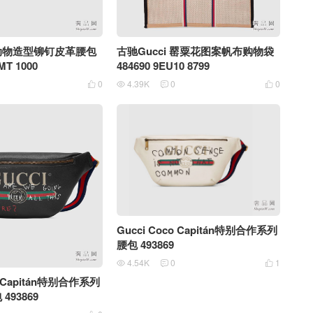
i 动物造型铆钉皮革腰包
古驰Gucci 罂粟花图案帆布购物袋
MT 1000
484690 9EU10 8799
0
4.39K
0
0




Gucci Coco Capitán特别合作系列
腰包 493869
4.54K
0
1



o Capitán特别合作系列
493869