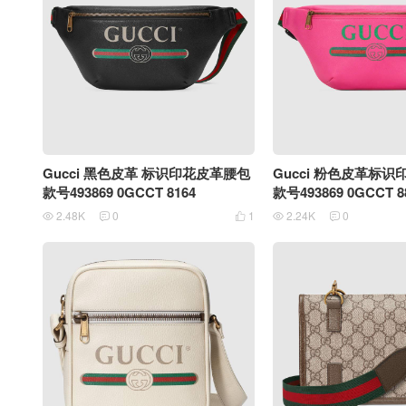
Gucci 黑色皮革 标识印花皮革腰包
Gucci 粉色皮革标
款号493869 0GCCT 8164
款号493869 0GCCT 8
2.48K
0
1
2.24K
0




