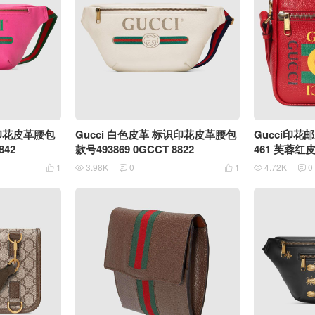
识印花皮革腰包
Gucci 白色皮革 标识印花皮革腰包
Gucci印花邮差
842
款号493869 0GCCT 8822
461 芙蓉红
1
3.98K
0
1
4.72K
0





