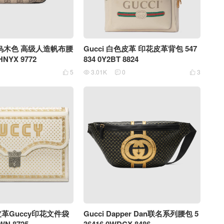
色/乌木色 高级人造帆布腰
Gucci 白色皮革 印花皮革背包 547
HNYX 9772
834 0Y2BT 8824
5
3.01K
0
3




色皮革Guccy印花文件袋
Gucci Dapper Dan联名系列腰包 5