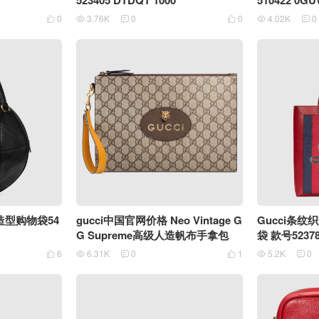
523405 DTDQT 1000
510422 0GU
0
3.76K
0
0
4.02K
0






球造型购物袋54
gucci中国官网价格 Neo Vintage G
Gucci条
G Supreme高级人造帆布手拿包
袋 款号52378
6
6.31K
0
1
5.2K
0





