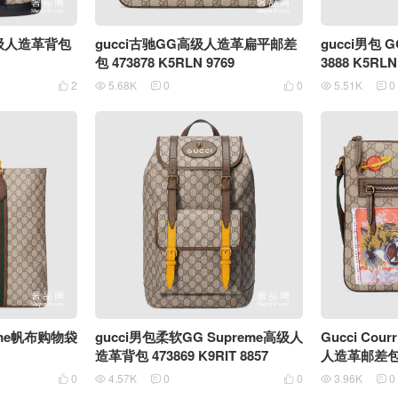
高级人造革背包
gucci古驰GG高级人造革扁平邮差
gucci男包 G
包 473878 K5RLN 9769
3888 K5RLN
2
5.68K
0
0
5.51K
0






reme帆布购物袋
gucci男包柔软GG Supreme高级人
Gucci Cour
造革背包 473869 K9RIT 8857
人造革邮差包 40
0
4.57K
0
0
3.96K
0





