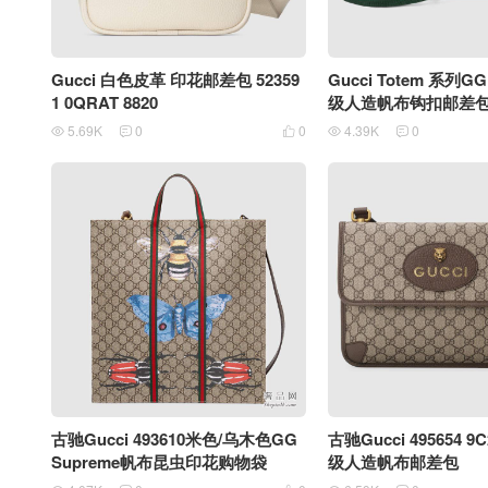
Gucci 白色皮革 印花邮差包 52359
Gucci Totem 系列GG
1 0QRAT 8820
级人造帆布钩扣邮差
5.69K
0
0
4.39K
0





古驰Gucci 493610米色/乌木色GG
古驰Gucci 495654 9C
Supreme帆布昆虫印花购物袋
级人造帆布邮差包