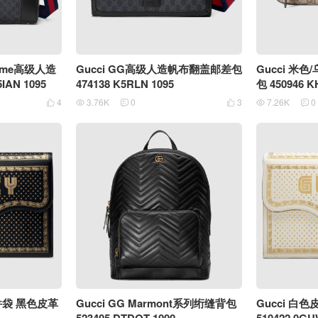
reme高级人造
Gucci GG高级人造帆布翻盖邮差包
Gucci 米
IAN 1095
474138 K5RLN 1095
包 450946 K
4
3.76K
0
3
7.26K
0






文件袋 黑色皮革
Gucci GG Marmont系列绗缝背包
Gucci 白