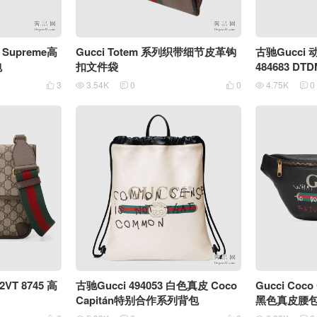
 Supreme高
Gucci Totem 系列织带细节皮革钩
古驰Gucc
包
扣文件袋
484683 DTD
3
3.54K
0
0
4.75K
0






2VT 8745 高
古驰Gucci 494053 白色真皮 Coco
Gucci Coc
Capitán特别合作系列背包
黑色真皮腰包 