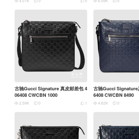
4.07K
0
0
6.59K
0





古驰Gucci Signature 真皮邮差包 4
古驰Gucci Signatu
06408 CWCBN 1000
6408 CWCBN 8490
2.59K
0
1
4.62K
0




