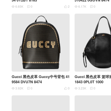
34 0Y2BT 8163
510422 0GUVN 8474
6.65K
0
2
6.17K
0





Gucci 黑色皮革 Guccy中号背包 41
Gucci 黑色皮革 篮
9584 DVU7N 8474
1843 0PL0T 1000
3.92K
0
0
3.23K
0




