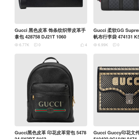
Gucci 黑色皮革 饰条纹织带皮革手
Gucci 柔软GG Sup
拿包 428758 DJ21T 1060
帆布行李袋 474131 K5
6.77K
0
4
6.99K
0





Gucci黑色皮革 印花皮革背包 5478
Gucci Guccy印花