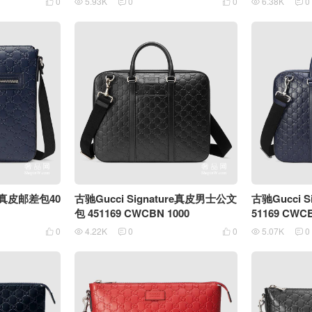
0
5.93K
0
0
6.38K
0






re真皮邮差包40
古驰Gucci Signature真皮男士公文
古驰Gucci S
包 451169 CWCBN 1000
51169 CWCB
0
4.22K
0
0
5.07K
0





