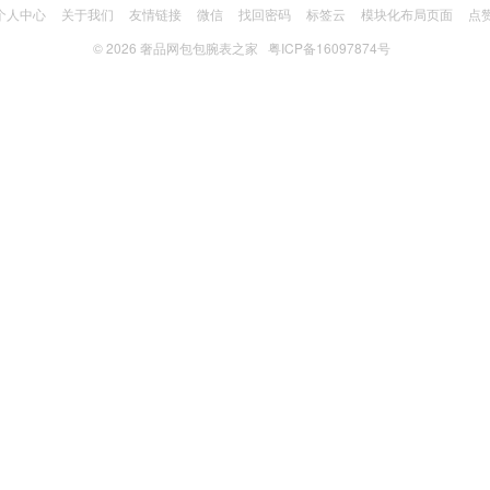
个人中心
关于我们
友情链接
微信
找回密码
标签云
模块化布局页面
点
© 2026
奢品网包包腕表之家
粤ICP备16097874号