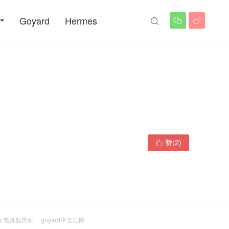
Goyard
Hermes



赞(
2
)

ci女包真假辨别
goyard中文官网