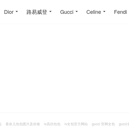
Dior
路易威登
Gucci
Celine
Fendi
包
香奈儿包包图片及价格
lv高仿包包
lv女包官方网站
gucci 官网女包
guc