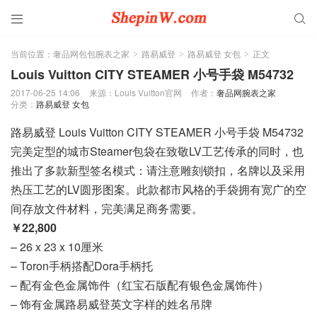


当前位置：
奢品网包包腕表之家
路易威登
路易威登 女包
正文
>
>
>
Louis Vuitton CITY STEAMER 小号手袋 M54732
2017-06-25 14:06
来源：Louis Vuitton官网
作者：
奢品网腕表之家
分类：
路易威登 女包
路易威登 Louis Vuitton CITY STEAMER 小号手袋 M54732
完美定型的城市Steamer包袋在致敬LV工艺传承的同时，也
推出了多款新型签名模式：请注意雕刻锁扣，名牌以及采用
热压工艺的LV圆形图案。此款都市风格的手袋拥有宽广的空
间存放文件材料，完美满足商务需要。
￥22,800
– 26 x 23 x 10厘米
– Toron手柄搭配Dora手柄托
– 配有金色金属饰件（红宝石版配有银色金属饰件）
– 饰有金属路易威登英文字样的姓名吊牌