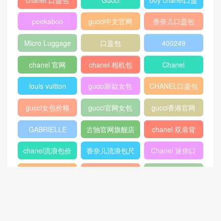
包
peekaboo
gucci中文官网
香奈儿口盖包
2018
Micro Luggage
口盖包
400249
chanel 官网
chanel 相机包
Chanel
louis vuitton
gucci新款女包
CHANEL口盖包
gucci女包价格
gucci官网女包
gucci香港官网
GABRIELLE
古驰官网旗舰店
chanel 双肩背
包
chanel流浪包价
香奈儿流浪包尺
Chanel 迷你口
格
寸
盖包
蟒蛇皮
gucci官方旗舰
chanel香港官网
店
chanel中国官网
celine classic
448075
box
409487
Dioraddict
gabrielle流浪包