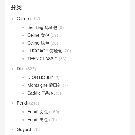
分类
Celine
(157)
Belt Bag 鲶鱼包
(9)
Celine 女包
(59)
Celine 钱包
(36)
LUGGAGE 笑脸包
(20)
TEEN CLASSIC
(33)
Dior
(327)
DIOR BOBBY
(2)
Montaigne 蒙田包
(7)
Saddle 马鞍包
(3)
Fendi
(248)
Fendi 女包
(169)
Fendi 男包
(79)
Goyard
(75)