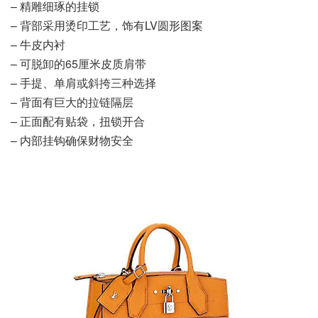
– 精雕细琢的挂锁
– 背部采用烫印工艺，饰有LV圆形图案
– 牛皮内衬
– 可脱卸的65厘米皮质肩带
– 手提、单肩或斜挎三种选择
– 背面有巨大的拉链隔层
– 正面配有贴袋，扭锁开合
– 内部挂钩确保财物安全