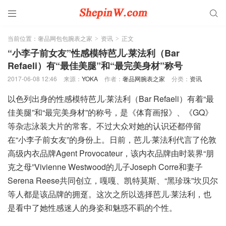


当前位置：
奢品网包包腕表之家
资讯
正文
>
>
“小李子前女友”性感模特芭儿·莱法利（Bar
Refaeli）有“最佳美腿”和“最完美身材”称号
2017-06-08 12:46
来源：
YOKA
作者：
奢品网腕表之家
分类：
资讯
以色列出身的性感模特芭儿·莱法利（Bar Refaeli）有着“最
佳美腿”和“最完美身材”的称号，是《体育画报》、《GQ》
等杂志泳装大片的常客。不过大众对她的认识还都停留
在“小李子前女友”的身份上。日前，芭儿·莱法利代言了伦敦
高级内衣品牌Agent Provocateur，该内衣品牌由时装界“朋
克之母”Vivienne Westwood的儿子Joseph Corre和妻子
Serena Reese共同创立，嘎嘎、凯特莫斯、“黑珍珠”坎贝尔
等人都是该品牌的拥趸。这次之所以选择芭儿·莱法利，也
是看中了她性感迷人的身姿和魅惑不羁的个性。