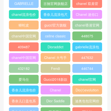
chanel 官网
chanel 相机包
Chanel
louis vuitton
gucci新款女包
CHANEL口盖包
gucci女包价格
gucci官网女包
gucci香港官网
GABRIELLE
古驰官网旗舰店
chanel 双肩背
包
chanel流浪包价
香奈儿流浪包尺
Chanel 迷你口
格
寸
盖包
蟒蛇皮
gucci官方旗舰
chanel香港官网
店
chanel中国官网
celine classic
448075
box
409487
Dioraddict
gabrielle流浪包
chanel中国官网
Chanel 大号手
447632
包
提包
432182
Fendi
446744