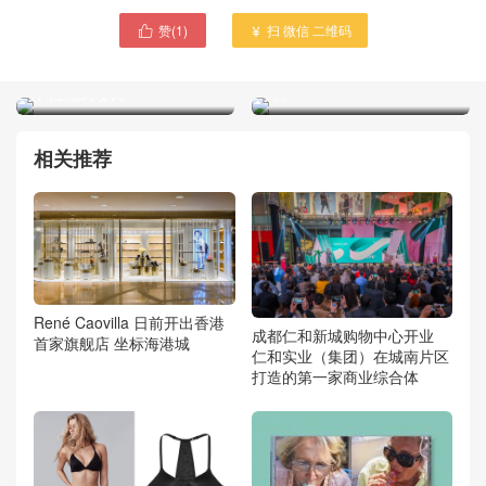
赞(
1
)
扫 微信 二维码


小李子一向对维密模特情有
英伦性感甜妞拍摄了一组内
独钟 Roxy Horner新内衣大
衣大片，美胸蜂腰热辣动
片 性感到喷火
人。
相关推荐
René Caovilla 日前开出香港
成都仁和新城购物中心开业
首家旗舰店 坐标海港城
仁和实业（集团）在城南片区
打造的第一家商业综合体