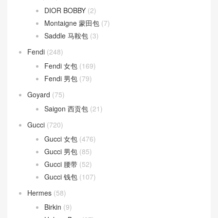
DIOR BOBBY
(2)
Montaigne 蒙田包
(7)
Saddle 马鞍包
(3)
Fendi
(248)
Fendi 女包
(169)
Fendi 男包
(79)
Goyard
(75)
Saigon 西贡包
(21)
Gucci
(720)
Gucci 女包
(476)
Gucci 男包
(85)
Gucci 腰带
(52)
Gucci 钱包
(107)
Hermes
(58)
Birkin
(9)