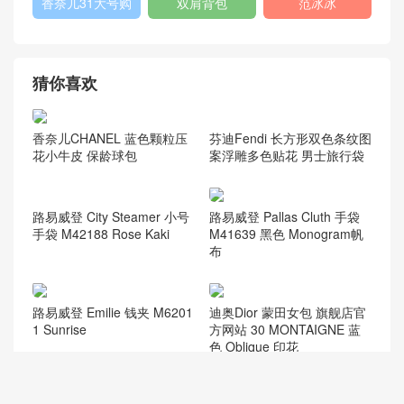
爱马仕
Gucci2018新款
chanel官网
女包
香奈儿流浪包价
Chanel
Dio(r)evolution
格
Gabrielle小号流
香奈儿口盖包系
Dior Saddle
迪奥包包官网价
浪包
列
Bag
格
香奈儿31大号购
双肩背包
范冰冰
物包
猜你喜欢
芬迪Fendi 长方形双色条纹图
香奈儿CHANEL 蓝色颗粒压
案浮雕多色贴花 男士旅行袋
花小牛皮 保龄球包
路易威登 City Steamer 小号
路易威登 Pallas Cluth 手袋
手袋 M42188 Rose Kaki
M41639 黑色 Monogram帆
布