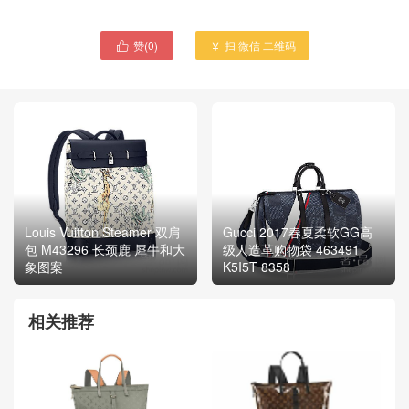
赞(
0
)
扫 微信 二维码


Louis Vuitton Steamer 双肩
Gucci 2017春夏柔软GG高
包 M43296 长颈鹿 犀牛和大
级人造革购物袋 463491
象图案
K5I5T 8358
相关推荐