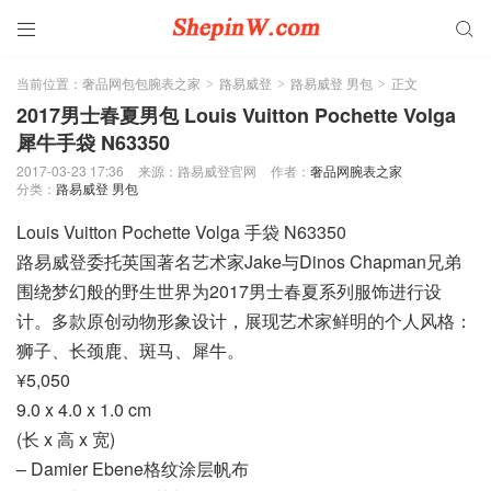


当前位置：
奢品网包包腕表之家
路易威登
路易威登 男包
正文
>
>
>
2017男士春夏男包 Louis Vuitton Pochette Volga
犀牛手袋 N63350
2017-03-23 17:36
来源：路易威登官网
作者：
奢品网腕表之家
分类：
路易威登 男包
Louis Vuitton Pochette Volga 手袋 N63350
路易威登委托英国著名艺术家Jake与Dinos Chapman兄弟
围绕梦幻般的野生世界为2017男士春夏系列服饰进行设
计。多款原创动物形象设计，展现艺术家鲜明的个人风格：
狮子、长颈鹿、斑马、犀牛。
¥5,050
9.0 x 4.0 x 1.0 cm
(长 x 高 x 宽)
– Damier Ebene格纹涂层帆布