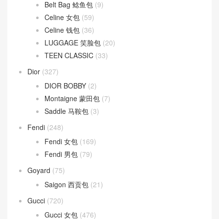
Belt Bag 鲶鱼包
(9)
Celine 女包
(59)
Celine 钱包
(36)
LUGGAGE 笑脸包
(20)
TEEN CLASSIC
(33)
Dior
(327)
DIOR BOBBY
(2)
Montaigne 蒙田包
(7)
Saddle 马鞍包
(3)
Fendi
(248)
Fendi 女包
(169)
Fendi 男包
(79)
Goyard
(75)
Saigon 西贡包
(21)
Gucci
(720)
Gucci 女包
(476)