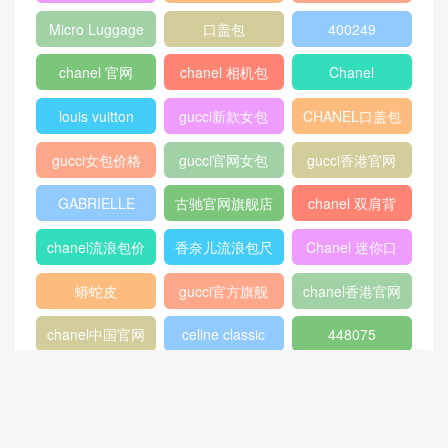
2018
Micro Luggage
口盖包
400249
chanel 官网
chanel 相机包
Chanel
louis vuitton
gucci新款女包
CHANEL口盖包
gucci女包价格
gucci官网女包
gucci香港官网
GABRIELLE
古驰官网旗舰店
chanel 双肩背
包
chanel流浪包价
香奈儿流浪包尺
Chanel 迷你口
格
寸
盖包
蟒蛇皮
gucci官方旗舰
chanel香港官网
店
chanel中国官网
celine classic
448075
box
409487
Dioraddict
gabrielle流浪包
chanel中国官网
Chanel 大号手
447632