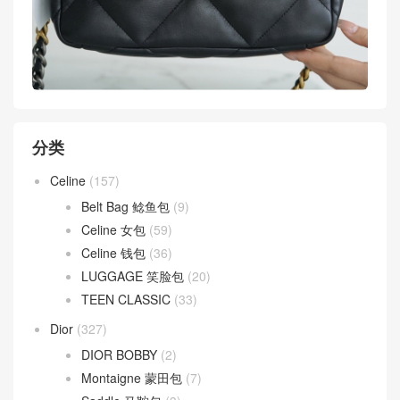
分类
Celine
(157)
Belt Bag 鲶鱼包
(9)
Celine 女包
(59)
Celine 钱包
(36)
LUGGAGE 笑脸包
(20)
TEEN CLASSIC
(33)
Dior
(327)
DIOR BOBBY
(2)
Montaigne 蒙田包
(7)