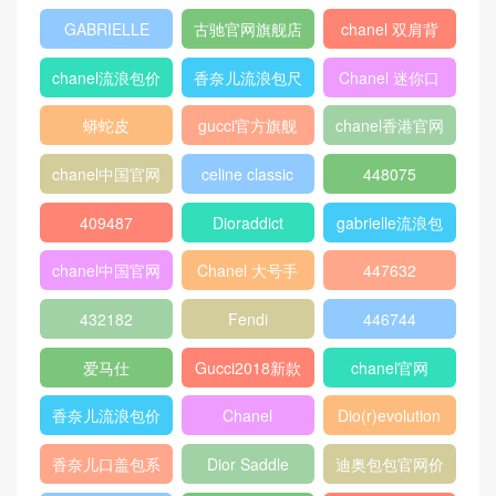
GABRIELLE
古驰官网旗舰店
chanel 双肩背
包
chanel流浪包价
香奈儿流浪包尺
Chanel 迷你口
格
寸
盖包
蟒蛇皮
gucci官方旗舰
chanel香港官网
店
chanel中国官网
celine classic
448075
box
409487
Dioraddict
gabrielle流浪包
chanel中国官网
Chanel 大号手
447632
包
提包
432182
Fendi
446744
爱马仕
Gucci2018新款
chanel官网
女包
香奈儿流浪包价
Chanel
Dio(r)evolution
格
Gabrielle小号流
香奈儿口盖包系
Dior Saddle
迪奥包包官网价
浪包
列
Bag
格