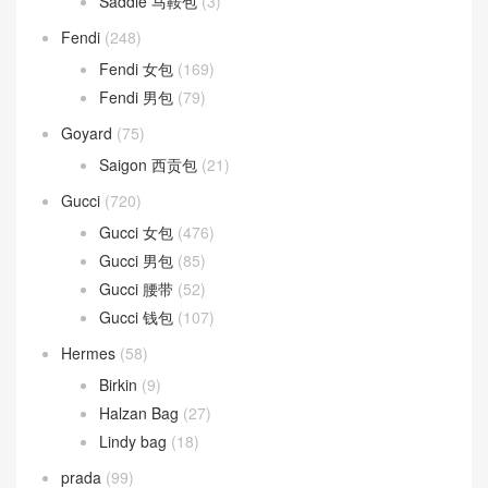
Saddle 马鞍包
(3)
Fendi
(248)
Fendi 女包
(169)
Fendi 男包
(79)
Goyard
(75)
Saigon 西贡包
(21)
Gucci
(720)
Gucci 女包
(476)
Gucci 男包
(85)
Gucci 腰带
(52)
Gucci 钱包
(107)
Hermes
(58)
Birkin
(9)
Halzan Bag
(27)
Lindy bag
(18)
prada
(99)