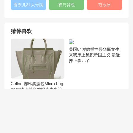
香奈儿31大号购
双肩背包
范冰冰
物包
猜你喜欢
美国84岁教授性侵华裔女生
来我床上见识帝国主义 最近
摊上事儿了
Celine 赛琳笑脸包Micro Lug
gage浅卡其色丝缎小牛皮凹
入式手袋