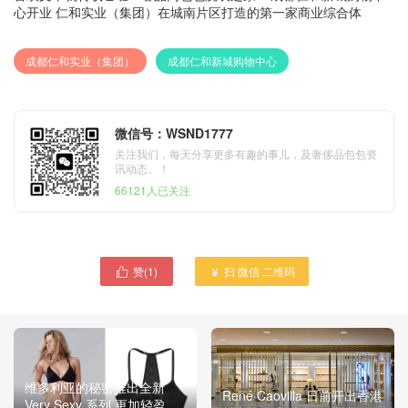
心开业 仁和实业（集团）在城南片区打造的第一家商业综合体
成都仁和实业（集团）
成都仁和新城购物中心
微信号：WSND1777
关注我们，每天分享更多有趣的事儿，及奢侈品包包资
讯动态。！
66121人已关注
赞(
1
)
扫 微信 二维码


维多利亚的秘密推出全新
René Caovilla 日前开出香港
Very Sexy 系列 更加轻盈、