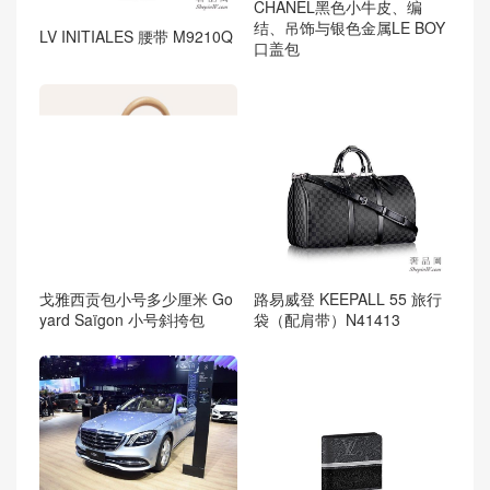
CHANEL黑色小牛皮、编
结、吊饰与银色金属LE BOY
LV INITIALES 腰带 M9210Q
口盖包
戈雅西贡包小号多少厘米 Go
路易威登 KEEPALL 55 旅行
yard Saïgon 小号斜挎包
袋（配肩带）N41413