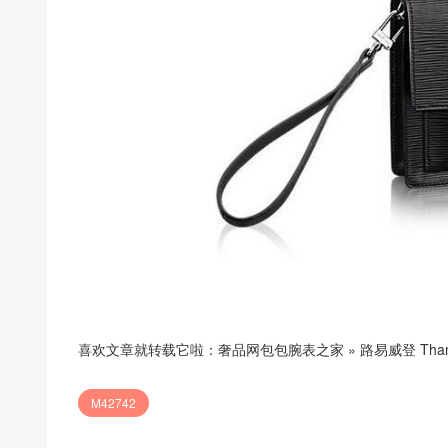
喜欢文章就转载它啦：
奢品网包包腕表之家
»
路易威登 Tham
M42742