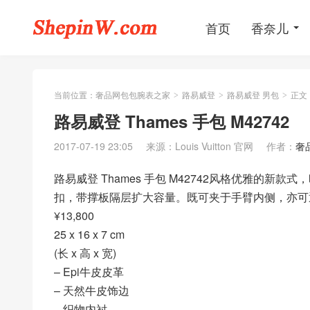
首页
香奈儿
当前位置：
奢品网包包腕表之家
路易威登
路易威登 男包
正文
>
>
>
路易威登 Thames 手包 M42742
2017-07-19 23:05
来源：Louis Vuitton 官网
作者：
奢
路易威登 Thames 手包 M42742风格优雅的新
扣，带撑板隔层扩大容量。既可夹于手臂内侧，亦可
¥13,800
25 x 16 x 7 cm
(长 x 高 x 宽)
– Epi牛皮皮革
– 天然牛皮饰边
– 织物内衬