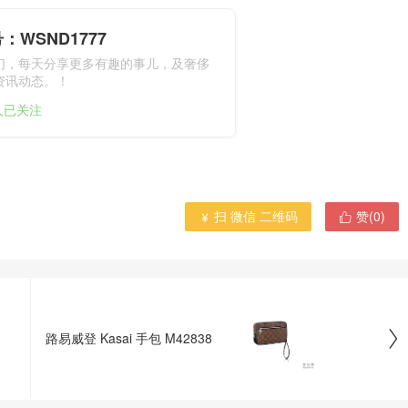
：WSND1777
们，每天分享更多有趣的事儿，及奢侈
资讯动态。！
1人已关注
扫 微信 二维码
赞(
0
)



路易威登 Kasai 手包 M42838