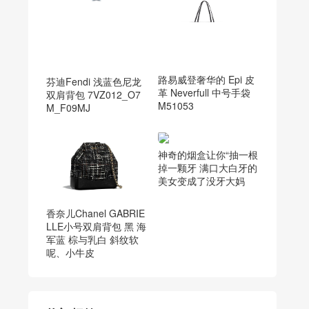
路易威登奢华的 Epi 皮
芬迪Fendi 浅蓝色尼龙
革 Neverfull 中号手袋
双肩背包 7VZ012_O7
M51053
M_F09MJ
神奇的烟盒让你“抽一根
掉一颗牙 满口大白牙的
美女变成了没牙大妈
香奈儿Chanel GABRIE
LLE小号双肩背包 黑 海
军蓝 棕与乳白 斜纹软
呢、小牛皮