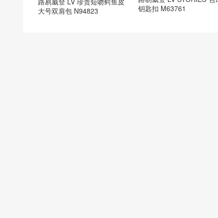
路易威登 LV 珍贵短吻鳄鱼皮
钥匙扣 M63761
大号双肩包 N94823