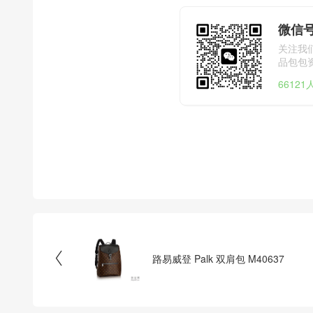
微信号
关注我
品包包
6612

路易威登 Palk 双肩包 M40637