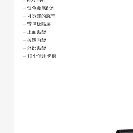
– 银色金属配件
– 可拆卸的腕带
– 带撑板隔层
– 正面贴袋
– 拉链内袋
– 外部贴袋
– 10个信用卡槽