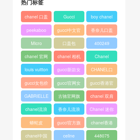
热门标签
chanel 口盖
Gucci
boy chanel
包
口盖包
peekaboo
gucci中文官
香奈儿口盖
网
包2018
Micro
口盖包
400249
Luggage
chanel 官网
chanel 相机
Chanel
包
louis vuitton
gucci新款女
CHANEL口
包
盖包
gucci女包价
gucci官网女
gucci香港官
格
包
网
GABRIELLE
古驰官网旗
chanel 双肩
舰店
背包
chanel流浪
香奈儿流浪
Chanel 迷你
包价格
包尺寸
口盖包
蟒蛇皮
gucci官方旗
chanel香港
舰店
官网
chanel中国
celine
448075