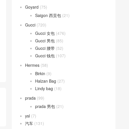
Goyard
(75)
Saigon 西贡包
(21)
Gucci
(720)
Gucci 女包
(476)
Gucci 男包
(85)
Gucci 腰带
(52)
Gucci 钱包
(107)
Hermes
(58)
Birkin
(9)
Halzan Bag
(27)
Lindy bag
(18)
prada
(99)
prada 男包
(21)
ysl
(7)
汽车
(131)