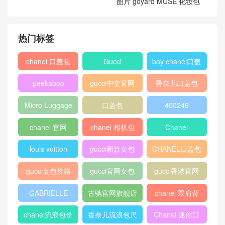
图片 goyard MUSE 化妆包
热门标签
chanel 口盖包
Gucci
boy chanel口盖
包
peekaboo
gucci中文官网
香奈儿口盖包
2018
Micro Luggage
口盖包
400249
chanel 官网
chanel 相机包
Chanel
louis vuitton
gucci新款女包
CHANEL口盖包
gucci女包价格
gucci官网女包
gucci香港官网
GABRIELLE
古驰官网旗舰店
chanel 双肩背
包
chanel流浪包价
香奈儿流浪包尺
Chanel 迷你口