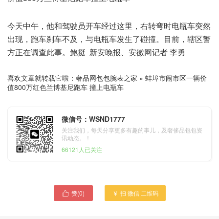
今天中午，他和驾驶员开车经过这里，右转弯时电瓶车突然
出现，跑车刹车不及，与电瓶车发生了碰撞。目前，辖区警
方正在调查此事。鲍挺 新安晚报、安徽网记者 李勇
喜欢文章就转载它啦：
奢品网包包腕表之家
»
蚌埠市闹市区一辆价
值800万红色兰博基尼跑车 撞上电瓶车
微信号：WSND1777
关注我们，每天分享更多有趣的事儿，及奢侈品包包资
讯动态。！
66121人已关注
赞(
0
)
扫 微信 二维码


香港女团Twins成员阿娇（钟
我国自主研制 世界最大的水
欣潼）先前爆出新恋情 自称
陆两栖飞机 AG600首飞机