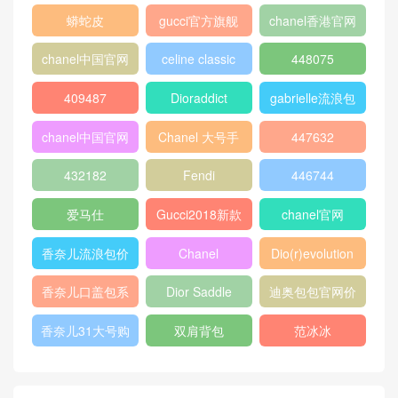
格
寸
盖包
蟒蛇皮
gucci官方旗舰
chanel香港官网
店
chanel中国官网
celine classic
448075
box
409487
Dioraddict
gabrielle流浪包
chanel中国官网
Chanel 大号手
447632
包
提包
432182
Fendi
446744
爱马仕
Gucci2018新款
chanel官网
女包
香奈儿流浪包价
Chanel
Dio(r)evolution
格
Gabrielle小号流
香奈儿口盖包系
Dior Saddle
迪奥包包官网价
浪包
列
Bag
格
香奈儿31大号购
双肩背包
范冰冰
物包