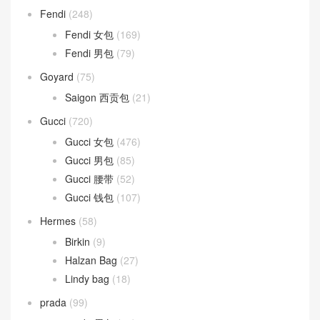
Fendi
(248)
Fendi 女包
(169)
Fendi 男包
(79)
Goyard
(75)
Saigon 西贡包
(21)
Gucci
(720)
Gucci 女包
(476)
Gucci 男包
(85)
Gucci 腰带
(52)
Gucci 钱包
(107)
Hermes
(58)
Birkin
(9)
Halzan Bag
(27)
Lindy bag
(18)
prada
(99)