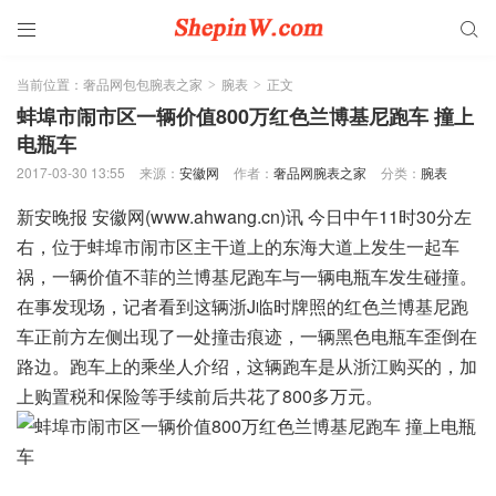


当前位置：
奢品网包包腕表之家
腕表
正文
>
>
蚌埠市闹市区一辆价值800万红色兰博基尼跑车 撞上
电瓶车
2017-03-30 13:55
来源：
安徽网
作者：
奢品网腕表之家
分类：
腕表
新安晚报 安徽网(www.ahwang.cn)讯 今日中午11时30分左
右，位于蚌埠市闹市区主干道上的东海大道上发生一起车
祸，一辆价值不菲的兰博基尼跑车与一辆电瓶车发生碰撞。
在事发现场，记者看到这辆浙J临时牌照的红色兰博基尼跑
车正前方左侧出现了一处撞击痕迹，一辆黑色电瓶车歪倒在
路边。跑车上的乘坐人介绍，这辆跑车是从浙江购买的，加
上购置税和保险等手续前后共花了800多万元。