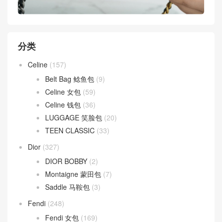
分类
Celine
(157)
Belt Bag 鲶鱼包
(9)
Celine 女包
(59)
Celine 钱包
(36)
LUGGAGE 笑脸包
(20)
TEEN CLASSIC
(33)
Dior
(327)
DIOR BOBBY
(2)
Montaigne 蒙田包
(7)
Saddle 马鞍包
(3)
Fendi
(248)
Fendi 女包
(169)