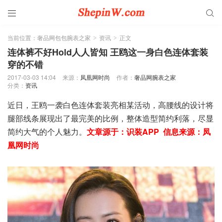


当前位置：
奢品网包包腕表之家
资讯
正文
>
>
连体裤不好Hold人人皆知 王鸥这一身白色连体套装
穿的不错
2017-03-03 14:04
来源：
凤凰网时尚
作者：
奢品网腕表之家
分类：
资讯
近日，王鸥一袭白色连体套装亮相某活动，高腰线的设计将
腿部线条展现出了最完美的比例，整体造型简约利落，尽显
简约大气的个人魅力。
文章
源于：
识装APP 信息来源：
凤
凰网时尚