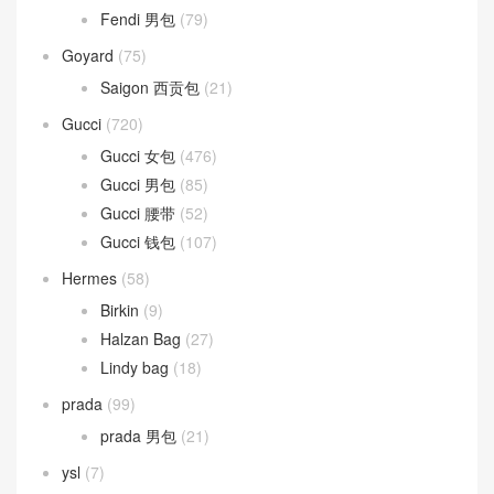
Fendi 男包
(79)
Goyard
(75)
Saigon 西贡包
(21)
Gucci
(720)
Gucci 女包
(476)
Gucci 男包
(85)
Gucci 腰带
(52)
Gucci 钱包
(107)
Hermes
(58)
Birkin
(9)
Halzan Bag
(27)
Lindy bag
(18)
prada
(99)
prada 男包
(21)
ysl
(7)