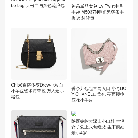
bo bag 大号白与黑色流浪包
路易威登女包 LV Twist中号
手袋 M5037N电光黑链条手
提袋 斜背包
Chloé百搭多变Drew小粒面
香奈儿包包官网入口 小号BO
小羊皮链条肩背包 万人迷小
Y CHANEL口盖包 亮面颗粒
猪包
压花小牛皮
陕西秦岭大深山小山村 年轻
女子爱上六旬继父 生下俩娃
最小4岁