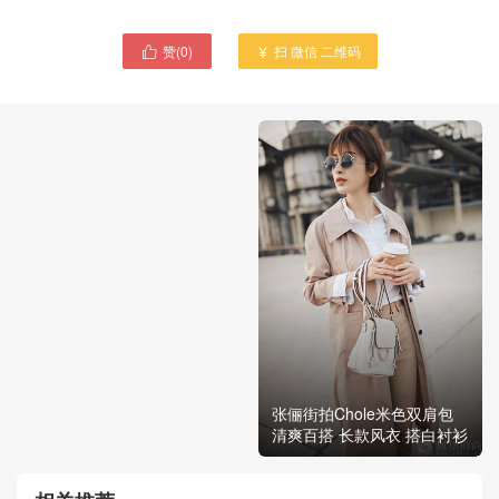
赞(
0
)
扫 微信 二维码


张俪街拍Chole米色双肩包
清爽百搭 长款风衣 搭白衬衫