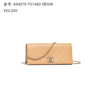
参考: A94576 Y01480 5B308
¥23,200