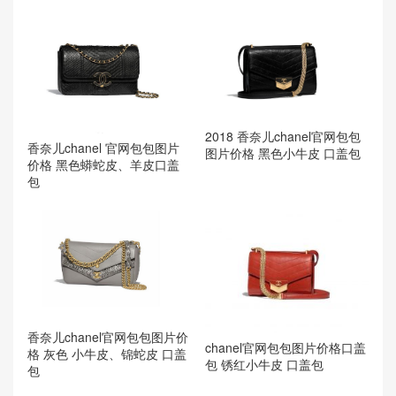
2018 香奈儿chanel官网包包
香奈儿chanel 官网包包图片
图片价格 黑色小牛皮 口盖包
价格 黑色蟒蛇皮、羊皮口盖
包
香奈儿chanel官网包包图片价
chanel官网包包图片价格口盖
格 灰色 小牛皮、锦蛇皮 口盖
包 锈红小牛皮 口盖包
包