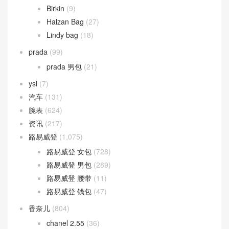
Birkin
(9)
Halzan Bag
(27)
Lindy bag
(18)
prada
(99)
prada 男包
(21)
ysl
(7)
汽车
(131)
腕表
(624)
资讯
(217)
路易威登
(1,075)
路易威登 女包
(728)
路易威登 男包
(289)
路易威登 腰带
(11)
路易威登 钱包
(47)
香奈儿
(804)
chanel 2.55
(36)