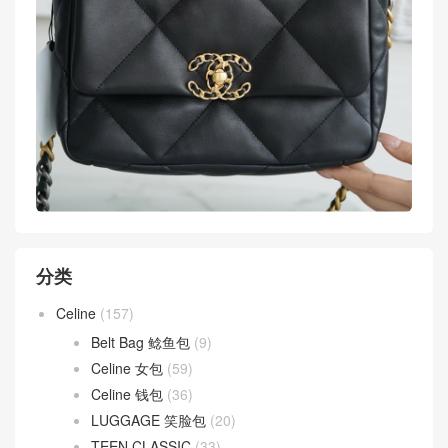
分类
Celine
(157)
Belt Bag 鲶鱼包
(9)
Celine 女包
(59)
Celine 钱包
(36)
LUGGAGE 笑脸包
(20)
TEEN CLASSIC
(33)