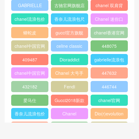
chanel 官网
chanel 相机包
Chanel
louis vuitton
gucci新款女包
CHANEL口盖包
gucci女包价格
gucci官网女包
gucci香港官网
GABRIELLE
古驰官网旗舰店
chanel 双肩背
包
chanel流浪包价
香奈儿流浪包尺
Chanel 迷你口
格
寸
盖包
蟒蛇皮
gucci官方旗舰
chanel香港官网
店
chanel中国官网
celine classic
448075
box
409487
Dioraddict
gabrielle流浪包
chanel中国官网
Chanel 大号手
447632
包
提包
432182
Fendi
446744
爱马仕
Gucci2018新款
chanel官网