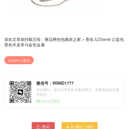
喜欢文章就转载它啦：
奢品网包包腕表之家
»
香奈儿Chanel 口盖包
黑色羊皮革与金色金属
chanel 口盖包
微信号：WSND1777
关注我们，每天分享更多有趣的事儿，及奢侈品包包资
讯动态。！
66121人已关注
赞(
4
)
扫 微信 二维码

