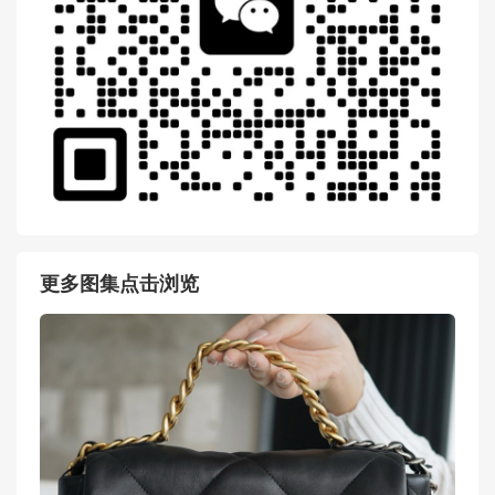
更多图集点击浏览