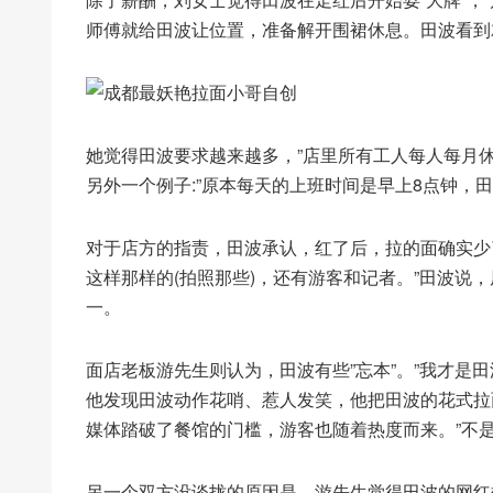
师傅就给田波让位置，准备解开围裙休息。田波看到就
她觉得田波要求越来越多，”店里所有工人每人每月
另外一个例子:”原本每天的上班时间是早上8点钟，
对于店方的指责，田波承认，红了后，拉的面确实少
这样那样的(拍照那些)，还有游客和记者。”田波说
一。
面店老板游先生则认为，田波有些”忘本”。”我才是田
他发现田波动作花哨、惹人发笑，他把田波的花式拉
媒体踏破了餐馆的门槛，游客也随着热度而来。”不是
另一个双方没谈拢的原因是，游先生觉得田波的网红