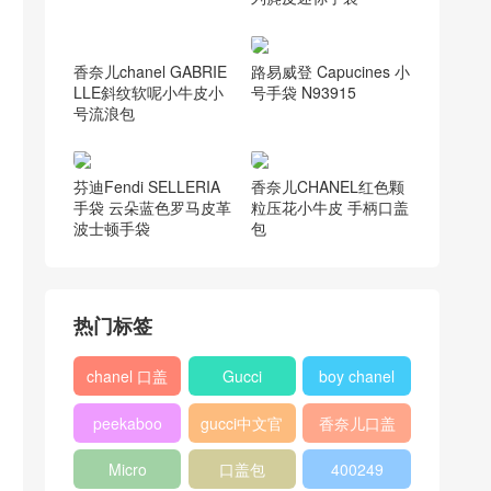
路易威登 Capucines 小
号手袋 N93915
香奈儿chanel GABRIE
LLE斜纹软呢小牛皮小
号流浪包
芬迪Fendi SELLERIA
香奈儿CHANEL红色颗
手袋 云朵蓝色罗马皮革
粒压花小牛皮 手柄口盖
波士顿手袋
包
热门标签
chanel 口盖
Gucci
boy chanel
包
口盖包