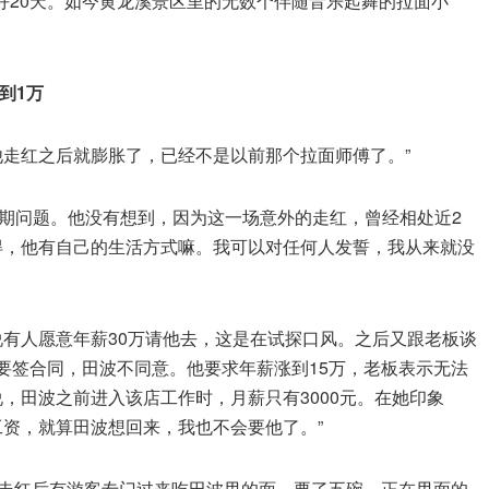
好20天。如今黄龙溪景区里的无数个伴随音乐起舞的拉面小
到1万
他走红之后就膨胀了，已经不是以前那个拉面师傅了。”
期问题。他没有想到，因为这一场意外的走红，曾经相处近2
得，他有自己的生活方式嘛。我可以对任何人发誓，我从来就没
说有人愿意年薪30万请他去，这是在试探口风。之后又跟老板谈
是要签合同，田波不同意。他要求年薪涨到15万，老板表示无法
，田波之前进入该店工作时，月薪只有3000元。在她印象
工资，就算田波想回来，我也不会要他了。”
”走红后有游客专门过来吃田波甩的面，要了五碗。正在甩面的