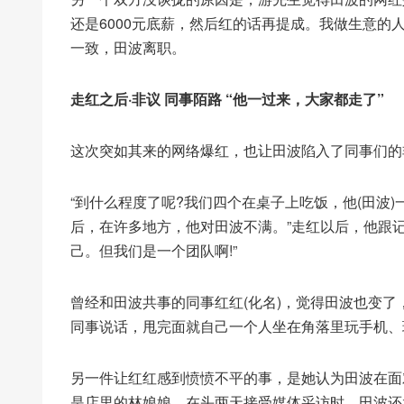
还是6000元底薪，然后红的话再提成。我做生意的
一致，田波离职。
走红之后·非议 同事陌路 “他一过来，大家都走了”
这次突如其来的网络爆红，也让田波陷入了同事们的
“到什么程度了呢?我们四个在桌子上吃饭，他(田波
后，在许多地方，他对田波不满。”走红以后，他跟
己。但我们是一个团队啊!”
曾经和田波共事的同事红红(化名)，觉得田波也变了
同事说话，甩完面就自己一个人坐在角落里玩手机、
另一件让红红感到愤愤不平的事，是她认为田波在面
是店里的林娘娘，在头两天接受媒体采访时，田波还