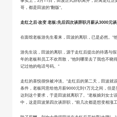
事实上，3月11日，田波正式辞职离开，距离走红正
哥，都是田波的”翻版”。
走红之后·改变 老板:先后四次谈辞职月薪从3000元谈
在面馆老板游先生看来，田波的离职，已是必然。”
游先生说，田波的离职，源于走红后提出的待遇与假
年的老板和员工不欢而散，”他到哪里去了我也不晓
记过他的电话号码。”
走红的喜悦很快被冲淡。”走红后的第二天，田波就
条件，老板同意给他月薪9000元到1万元之间，但
达到这个要求，于是田波就离职了。”老板娘刘女士说
中，这是田波第四次谈辞职，”前几次都是想变相涨
除了薪酬，刘女士觉得田波在走红后开始耍”大牌”，