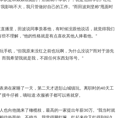
我影响不大，我只管做好自己的工作。”而田波则坚称”甩面时
在直播里，田波说同事羡慕他，有时候没跟他说话，就觉得我们
有些不理解，”他的性格就是有点喜欢其他人捧着他。”
玩手机，”但我原来没红之前也玩啊，为什么没说?”而对于游先
，而我希望我就是我，不跟任何东西划等号。”
表弟在家睡了一天，第二天才进彭山城镇玩。离职时的40天工
了摸牛仔裤，嘀咕道:衣服裤子都可以将就穿。
人也向他抛来了橄榄枝，最高的一家提出年薪30万。”我当时就
相信外面的，不稳当。我觉得网红嘛，红起来你又红得到好久