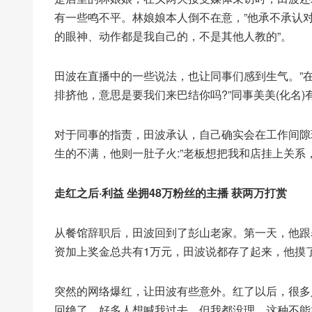
有一些鸣不平。林娘娘本人倒不在意，”他承不承认对
的眼神、动作都是我自己的，不是其他人教的”。
田波在直播中的一些说法，也让同事们感到生气。”
排挤他，意思是要我们来巴结你吗?”同事美美(化名)
对于同事的指责，田波承认，自己确实会在工作间隙
生的不满，他则一肚子火:”老板想把我和店挂上关系
走红之后·利益 坐拥48万粉丝的主播 获两万打赏
从餐馆辞职后，田波回到了彭山老家。第一天，他跟
资加上奖金总共有1万元，田波说都存了起来，他摸
突然的网络爆红，让田波有些意外。红了以后，很多
回绝了。好多人想喊我过去，但我都没理。这种不能