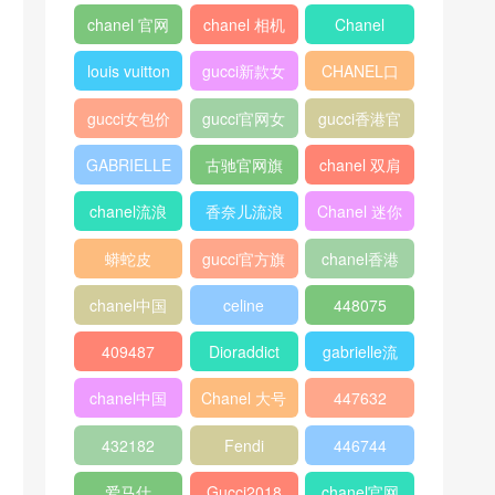
peekaboo
gucci中文官
香奈儿口盖
网
包2018
Micro
口盖包
400249
Luggage
chanel 官网
chanel 相机
Chanel
包
louis vuitton
gucci新款女
CHANEL口
包
盖包
gucci女包价
gucci官网女
gucci香港官
格
包
网
GABRIELLE
古驰官网旗
chanel 双肩
舰店
背包
chanel流浪
香奈儿流浪
Chanel 迷你
包价格
包尺寸
口盖包
蟒蛇皮
gucci官方旗
chanel香港
舰店
官网
chanel中国
celine
448075
官网
classic box
409487
Dioraddict
gabrielle流
浪包
chanel中国
Chanel 大号
447632