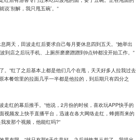
说’别解，我只甩五碗’。”
休息两天，田波走红后要求自己每月要休息四到五天。”她举出
田波到店之后玩手机、上厕所磨磨蹭蹭到9点钟都没开始工作。”
了。”红了之后基本上都是他们几个在甩，天天好多人拉我过去
，原本餐馆里的拉面几乎一半都是他拉的，到后期只有四分之
波走红的幕后推手。”他说，2月份的时候，喜欢玩APP快手的
面视频发上快手直播平台，迅速在各大网络走红，蜂拥而来的
我发那个视频，他能红吗?”
效果有限，”就只有那6天生意好，之后就恢复从前了。我提出