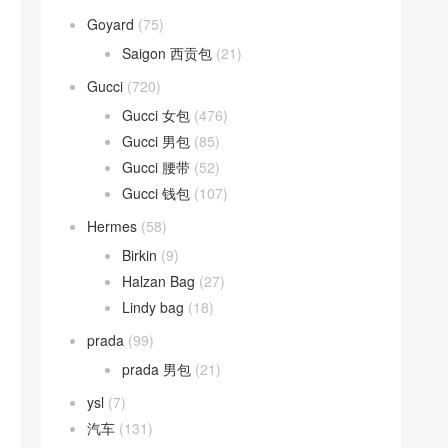
Goyard
(75)
Saigon 西贡包
(21)
Gucci
(720)
Gucci 女包
(476)
Gucci 男包
(85)
Gucci 腰带
(52)
Gucci 钱包
(107)
Hermes
(58)
Birkin
(9)
Halzan Bag
(27)
Lindy bag
(18)
prada
(99)
prada 男包
(21)
ysl
(7)
汽车
(131)