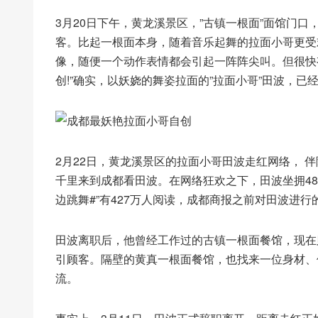
3月20日下午，黄龙溪景区，”古镇一根面”面馆门口
客。比起一根面本身，随着音乐起舞的拉面小哥更受
像，随便一个动作表情都会引起一阵阵尖叫。但很快有
创!”确实，以妖娆的舞姿拉面的”拉面小哥”田波，已
2月22日，黄龙溪景区的拉面小哥田波走红网络， 
千里来到成都看田波。在网络狂欢之下，田波坐拥48
边跳舞#”有427万人阅读，成都商报之前对田波进行
田波离职后，他曾经工作过的古镇一根面餐馆，现在
引顾客。隔壁的黄真一根面餐馆，也找来一位身材、
流。