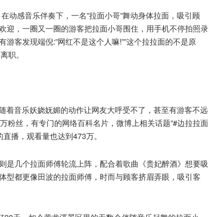
，在动感音乐伴奏下，一名”拉面小哥”舞动身体拉面，吸引顾
欢迎，一圈又一圈的游客把拉面小哥围住，用手机不停拍照录
游客发现端倪:”网红不是这个人嘛!””这个拉拉面的不是原
经离职。
伴随着音乐妖娆妩媚的动作让网友大呼受不了，甚至有游客不远
万粉丝，有专门的网络百科名片，微博上相关话题”#边拉拉面
的直播，观看量也达到473万。
则是几个拉面师傅轮流上阵，配合着歌曲《贵妃醉酒》想要吸
体型都更像田波的拉面师傅，时而与顾客挤眉弄眼，吸引客