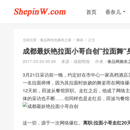
首页
香奈儿
当前位置：
奢品网包包腕表之家
腕表
正文
>
>
成都最妖艳拉面小哥自创"拉面舞"
2017-03-24 00:49
来源：成都商报
作者：
奢品网腕表
3月21日采访前一晚，约定好在市中心一家高档酒店
一名拉面师傅，因为其拉面时妖娆的舞姿而在网络爆
12天前，田波从餐馆辞职。走红之后，他成了网络主
体的采访也不断……但同样也是走红后，田波与餐馆
这一切，源于一次网络爆红。
离职:拉面小哥走红20