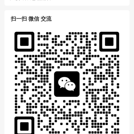
长链手袋 白色纳帕皮革
扫一扫 微信 交流