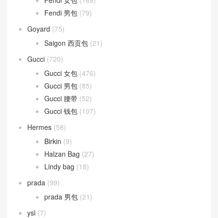
Fendi 女包
(169)
Fendi 男包
(79)
Goyard
(75)
Saigon 西贡包
(21)
Gucci
(720)
Gucci 女包
(476)
Gucci 男包
(85)
Gucci 腰带
(52)
Gucci 钱包
(107)
Hermes
(58)
Birkin
(9)
Halzan Bag
(27)
Lindy bag
(18)
prada
(99)
prada 男包
(21)