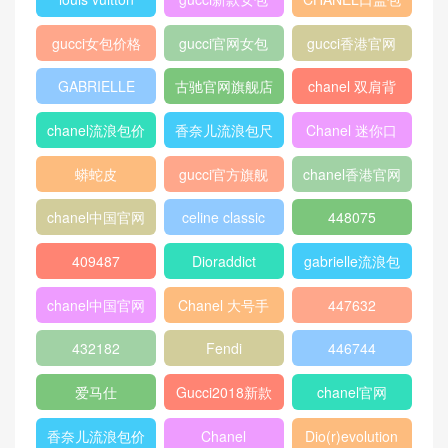
louis vuitton
gucci新款女包
CHANEL口盖包
gucci女包价格
gucci官网女包
gucci香港官网
GABRIELLE
古驰官网旗舰店
chanel 双肩背
包
chanel流浪包价
香奈儿流浪包尺
Chanel 迷你口
格
寸
盖包
蟒蛇皮
gucci官方旗舰
chanel香港官网
店
chanel中国官网
celine classic
448075
box
409487
Dioraddict
gabrielle流浪包
chanel中国官网
Chanel 大号手
447632
包
提包
432182
Fendi
446744
爱马仕
Gucci2018新款
chanel官网
女包