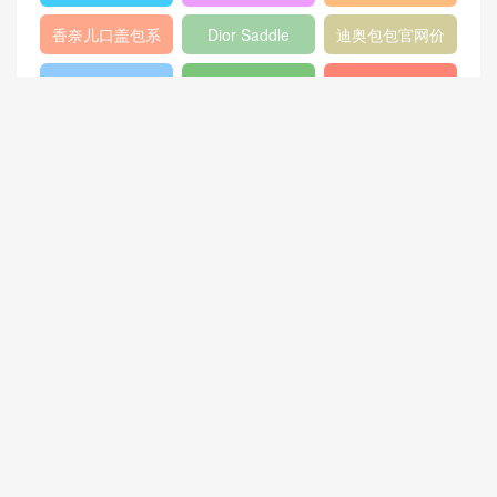
香奈儿流浪包价
Chanel
Dio(r)evolution
格
Gabrielle小号流
香奈儿口盖包系
Dior Saddle
迪奥包包官网价
浪包
列
Bag
格
香奈儿31大号购
双肩背包
范冰冰
物包
猜你喜欢
“时尚奥斯卡” Met Gala 红毯
gucci官网包包图片 Queen M
秀 华丽又戏剧化 终于扬眉吐
argaret系列鸵鸟皮小号肩背
气了一回
包
prada velvet 黑色 樱红色手
日内瓦车展 捷豹发布新款F-T
袋1BG065_2BL8_F0D2P_V
YPE SVR及限量版 F-TYPE 4
_OOM
00 Sport车型