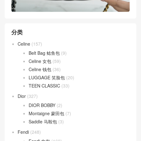
分类
Celine
(157)
Belt Bag 鲶鱼包
(9)
Celine 女包
(59)
Celine 钱包
(36)
LUGGAGE 笑脸包
(20)
TEEN CLASSIC
(33)
Dior
(327)
DIOR BOBBY
(2)
Montaigne 蒙田包
(7)
Saddle 马鞍包
(3)
Fendi
(248)