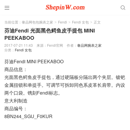


当前位置：
奢品网包包腕表之家
Fendi
Fendi 女包
正文
>
>
>
芬迪Fendi 光面黑色鳄鱼皮手提包 MINI
PEEKABOO
2017-07-21 11:43
来源：Fendi官网
作者：
奢品网腕表之家
分类：
Fendi 女包
芬迪Fendi MINI PEEKABOO
商品信息：
光面黑色鳄鱼皮手提包，通过硬隔板分隔出两个夹层。镀钯
金属扭锁和单提手。可调节可拆卸同色系皮革长肩带。内设
两个口袋。镌刻Fendi标志。
意大利制造
商品编号：
8BN244_SGU_F0KUR