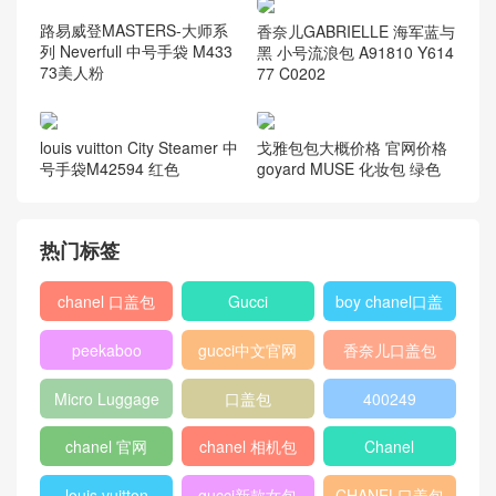
路易威登MASTERS-大师系
香奈儿GABRIELLE 海军蓝与
列 Neverfull 中号手袋 M433
黑 小号流浪包 A91810 Y614
73美人粉
77 C0202
louis vuitton City Steamer 中
戈雅包包大概价格 官网价格
号手袋M42594 红色
goyard MUSE 化妆包 绿色
热门标签
chanel 口盖包
Gucci
boy chanel口盖
包
peekaboo
gucci中文官网
香奈儿口盖包
2018
Micro Luggage
口盖包
400249
chanel 官网
chanel 相机包
Chanel