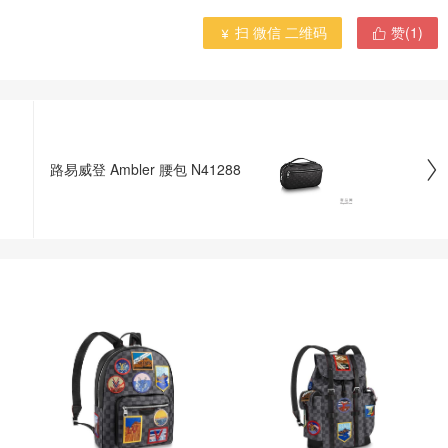
扫 微信 二维码
赞(
1
)



路易威登 Ambler 腰包 N41288