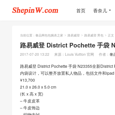
首页
香奈儿
当前位置：
奢品网包包腕表之家
路易威登
路易威登 男包
正文
>
>
>
路易威登 District Pochette 手袋 N
2017-07-20 13:22
来源：Louis Vuitton 官网
作者：
奢
路易威登 District Pochette 手袋 N23355全新
内袋设计，可以整齐放置私人物品，包括文件和ipad
¥13,700
21.0 x 26.0 x 5.0 cm
(长 x 高 x 宽)
– 牛皮皮革
– 牛皮饰边
– 织物内衬