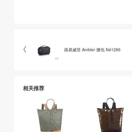

路易威登 Ambler 腰包 N41289
相关推荐