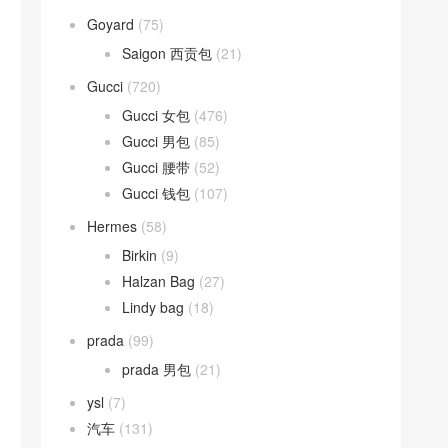
Goyard
(75)
Saigon 西贡包
(21)
Gucci
(720)
Gucci 女包
(476)
Gucci 男包
(85)
Gucci 腰带
(52)
Gucci 钱包
(107)
Hermes
(58)
Birkin
(9)
Halzan Bag
(27)
Lindy bag
(18)
prada
(99)
prada 男包
(21)
ysl
(7)
汽车
(131)