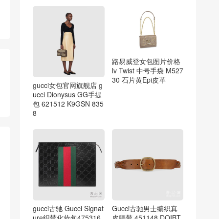
路易威登女包图片价格
lv Twist 中号手袋 M527
30 石片黄Epi皮革
gucci女包官网旗舰店 g
ucci Dionysus GG手提
包 621512 K9GSN 835
8
gucci古驰 Gucci Signat
Gucci古驰男士编织真
ure织带化妆包475316
皮腰带 451148 DQIBT