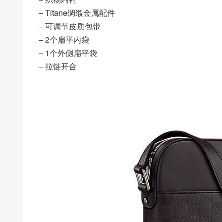
– Titane绸缎金属配件
– 可调节皮质包带
– 2个扁平内袋
– 1个外侧扁平袋
– 拉链开合