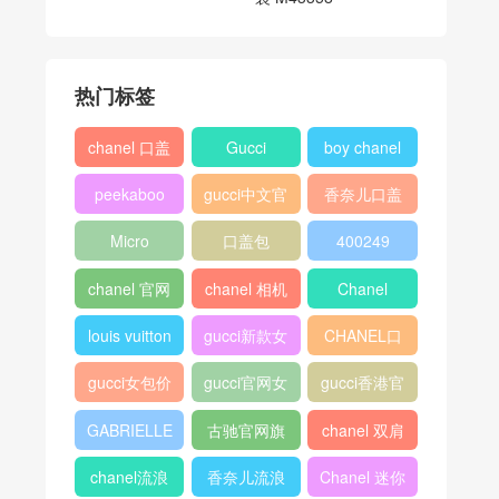
热门标签
chanel 口盖
Gucci
boy chanel
包
口盖包
peekaboo
gucci中文官
香奈儿口盖
网
包2018
Micro
口盖包
400249
Luggage
chanel 官网
chanel 相机
Chanel
包
louis vuitton
gucci新款女
CHANEL口
包
盖包
gucci女包价
gucci官网女
gucci香港官
格
包
网
GABRIELLE
古驰官网旗
chanel 双肩
舰店
背包
chanel流浪
香奈儿流浪
Chanel 迷你