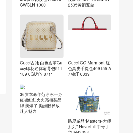
CWCLN 1060
2535黄铜五金
Gucci古驰 白色皮革Gu
Gucci GG Marmont 红
ccy印花迷你肩背包511
色真皮手提包409155 A
189 0GUYN 8711
7M0T 6339
36岁本命年范冰冰一身
红裙红红火火亮相某品
牌 美爆了 抛媚眼释放
迷人魅力
路易威登"Masters-大师
系列" Neverfull 中号手
袋 M43358