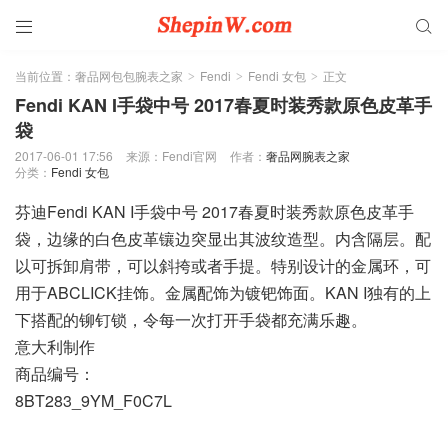


当前位置：
奢品网包包腕表之家
Fendi
Fendi 女包
正文
>
>
>
Fendi KAN I手袋中号 2017春夏时装秀款原色皮革手
袋
2017-06-01 17:56
来源：Fendi官网
作者：
奢品网腕表之家
分类：
Fendi 女包
芬迪Fendi KAN I手袋中号 2017春夏时装秀款原色皮革手
袋，边缘的白色皮革镶边突显出其波纹造型。内含隔层。配
以可拆卸肩带，可以斜挎或者手提。特别设计的金属环，可
用于ABCLICK挂饰。金属配饰为镀钯饰面。KAN I独有的上
下搭配的铆钉锁，令每一次打开手袋都充满乐趣。
意大利制作
商品编号：
8BT283_9YM_F0C7L