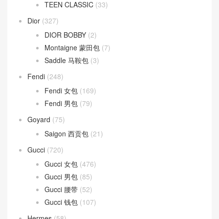
TEEN CLASSIC
(33)
Dior
(327)
DIOR BOBBY
(2)
Montaigne 蒙田包
(7)
Saddle 马鞍包
(3)
Fendi
(248)
Fendi 女包
(169)
Fendi 男包
(79)
Goyard
(75)
Saigon 西贡包
(21)
Gucci
(720)
Gucci 女包
(476)
Gucci 男包
(85)
Gucci 腰带
(52)
Gucci 钱包
(107)
Hermes
(58)