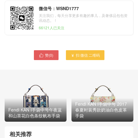
微信号：WSND1777
关注我们，每天分享更多有趣的事儿，及奢侈品包包资
讯动态。！
66121人已关注
赞(
0
)
扫 微信 二维码


Fendi KAN I手袋中号 2017
Fendi KAN I手袋中号午夜蓝
春夏时装秀款奶油白色皮革
和山茶花白色条纹帆布手袋
手袋
相关推荐