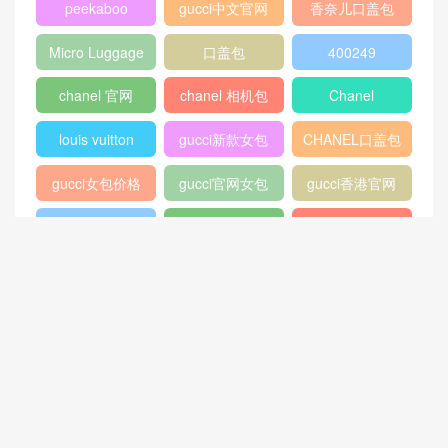
peekaboo
gucci中文官网
香奈儿口盖包
2018
Micro Luggage
口盖包
400249
chanel 官网
chanel 相机包
Chanel
louis vuitton
gucci新款女包
CHANEL口盖包
gucci女包价格
gucci官网女包
gucci香港官网
GABRIELLE
古驰官网旗舰店
chanel 双肩背
包
chanel流浪包价
香奈儿流浪包尺
Chanel 迷你口
格
寸
盖包
蟒蛇皮
gucci官方旗舰
chanel香港官网
店
chanel中国官网
celine classic
448075
box
409487
Dioraddict
gabrielle流浪包
chanel中国官网
Chanel 大号手
447632