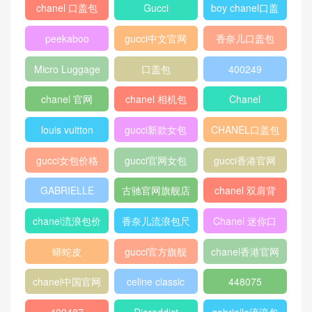
致8人受伤
的夫妻的睡姿
热门标签
chanel 口盖包
Gucci
boy chanel口盖
包
peekaboo
gucci中文官网
香奈儿口盖包
2018
Micro Luggage
口盖包
400249
chanel 官网
chanel 相机包
Chanel
louis vuitton
gucci新款女包
CHANEL口盖包
gucci女包价格
gucci官网女包
gucci香港官网
GABRIELLE
古驰官网旗舰店
chanel 双肩背
包
chanel流浪包价
香奈儿流浪包尺
Chanel 迷你口