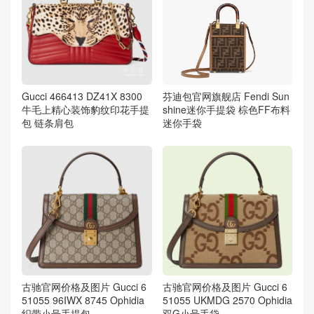
Gucci 466413 DZ41X 8300
芬迪包官网旗舰店 Fendi Sun
牛毛上精心装饰豹纹印花手提
shine迷你手提袋 棕色FF布料
包 链条肩包
迷你手袋
古驰官网价格及图片 Gucci 6
古驰官网价格及图片 Gucci 6
51055 96IWX 8745 Ophidia
51055 UKMDG 2570 Ophidia
织带小号手提包
双G小号手袋