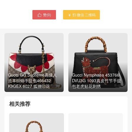
赞(
0
)
扫 微信 二维码


Gucci GG Supreme高级人
Gucci Nymphaea 453766
造革织锦手提包466432
DVU3G 1093真皮竹节手提
K9GEX 8027 狐狸印花
包老虎贴花刺绣
相关推荐