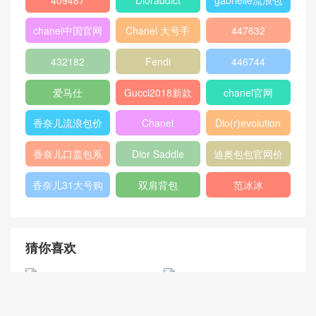
格
寸
盖包
蟒蛇皮
gucci官方旗舰
chanel香港官网
店
chanel中国官网
celine classic
448075
box
409487
Dioraddict
gabrielle流浪包
chanel中国官网
Chanel 大号手
447632
包
提包
432182
Fendi
446744
爱马仕
Gucci2018新款
chanel官网
女包
香奈儿流浪包价
Chanel
Dio(r)evolution
格
Gabrielle小号流
香奈儿口盖包系
Dior Saddle
迪奥包包官网价
浪包
列
Bag
格
香奈儿31大号购
双肩背包
范冰冰
物包