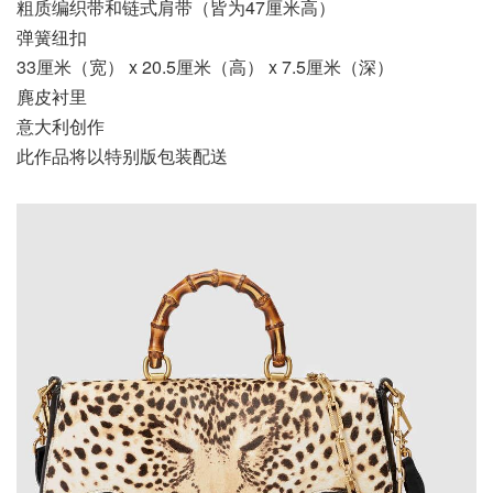
粗质编织带和链式肩带（皆为47厘米高）
弹簧纽扣
33厘米（宽） x 20.5厘米（高） x 7.5厘米（深）
麂皮衬里
意大利创作
此作品将以特别版包装配送