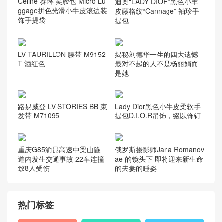
迪奥“LADY DIOR”黑色小羊
皮藤格纹“Cannage” 袖珍手
提包
Celine 赛琳 笑脸包 Micro Lu
ggage拼色光滑小牛皮滚边装
饰手提袋
揭秘刘德华一生的四大遗憾
LV TAURILLON 腰带 M9152
最对不起的人不是杨丽娟而
T 酒红色
是她
路易威登 LV STORIES BB 束
Lady Dior黑色小牛皮柔软手
发带 M71095
提包D.I.O.R吊饰，缀以饰钉
重庆G85渝昆高速中梁山隧
俄罗斯摄影师Jana Romanov
道内发生交通事故 22车连撞
ae 的镜头下 即将迎来新生命