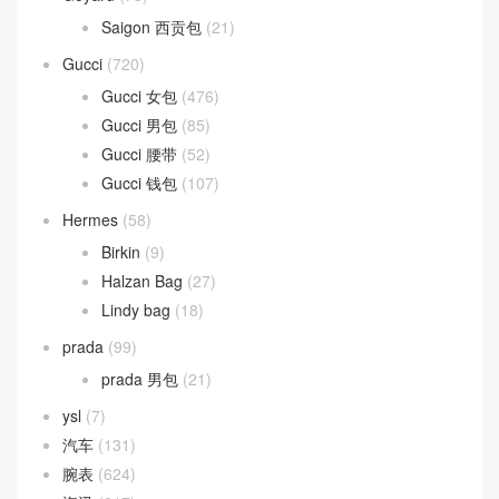
Saigon 西贡包
(21)
Gucci
(720)
Gucci 女包
(476)
Gucci 男包
(85)
Gucci 腰带
(52)
Gucci 钱包
(107)
Hermes
(58)
Birkin
(9)
Halzan Bag
(27)
Lindy bag
(18)
prada
(99)
prada 男包
(21)
ysl
(7)
汽车
(131)
腕表
(624)