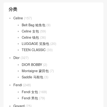
分类
Celine
(157)
Belt Bag 鲶鱼包
(9)
Celine 女包
(59)
Celine 钱包
(36)
LUGGAGE 笑脸包
(20)
TEEN CLASSIC
(33)
Dior
(327)
DIOR BOBBY
(2)
Montaigne 蒙田包
(7)
Saddle 马鞍包
(3)
Fendi
(248)
Fendi 女包
(169)
Fendi 男包
(79)
Goyard
(75)