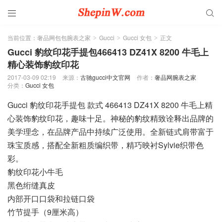


当前位置：
奢品网包包腕表之家
Gucci
Gucci 女包
正文
>
>
>
Gucci 豹纹印花手提包466413 DZ41X 8200 牛毛上
精心装饰豹纹印花
2017-03-09 02:19
来源：
古驰gucci中文官网
作者：
奢品网腕表之家
分类：
Gucci 女包
Gucci 豹纹印花手提包 款式 466413 DZ41X 8200 牛毛上精
心装饰豹纹印花，趣味十足。神秘的豹纹精致诠释出品牌的
美学理念，在品牌产品中持续广泛使用。全新链式肩带富于
珠宝质感，搭配全新粗质编织带，精巧映衬Sylvie织带色
彩。
豹纹印花小牛毛
黑色绗缝真皮
内部开口口袋和拉链口袋
竹节提手（9厘米高）