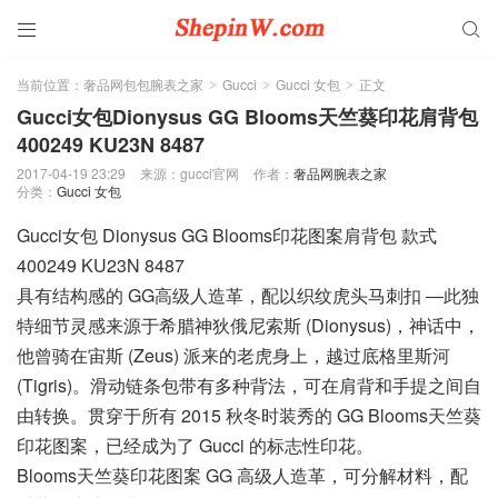


当前位置：
奢品网包包腕表之家
Gucci
Gucci 女包
正文
>
>
>
Gucci女包Dionysus GG Blooms天竺葵印花肩背包
400249 KU23N 8487
2017-04-19 23:29
来源：gucci官网
作者：
奢品网腕表之家
分类：
Gucci 女包
Gucci女包 Dionysus GG Blooms印花图案肩背包 款式
400249 KU23N 8487
具有结构感的 GG高级人造革，配以织纹虎头马刺扣 ―此独
特细节灵感来源于希腊神狄俄尼索斯 (Dionysus)，神话中，
他曾骑在宙斯 (Zeus) 派来的老虎身上，越过底格里斯河
(Tigris)。滑动链条包带有多种背法，可在肩背和手提之间自
由转换。贯穿于所有 2015 秋冬时装秀的 GG Blooms天竺葵
印花图案，已经成为了 Gucci 的标志性印花。
Blooms天竺葵印花图案 GG 高级人造革，可分解材料，配