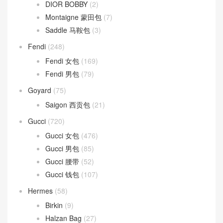
Belt Bag 鲶鱼包
(9)
Celine 女包
(59)
Celine 钱包
(36)
LUGGAGE 笑脸包
(20)
TEEN CLASSIC
(33)
Dior
(327)
DIOR BOBBY
(2)
Montaigne 蒙田包
(7)
Saddle 马鞍包
(3)
Fendi
(248)
Fendi 女包
(169)
Fendi 男包
(79)
Goyard
(75)
Saigon 西贡包
(21)
Gucci
(720)
Gucci 女包
(476)