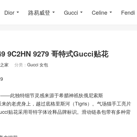
Dior
路易威登
Gucci
Celine
Fendi
49 9C2HN 9279 哥特式Gucci贴花
之家
分类：
Gucci 女包
79
头扣——此独特细节灵感来源于希腊神祇狄俄尼索斯
）派来的老虎身上，越过底格里斯河（Tigris）。气场猫手工亮片
ucci贴花采用哥特字体诠释品牌标识。滑动链条包带有多种背