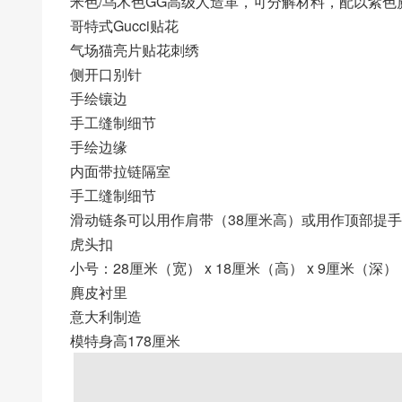
米色/乌木色GG高级人造革，可分解材料，配以紫色
哥特式Gucci贴花
气场猫亮片贴花刺绣
侧开口别针
手绘镶边
手工缝制细节
手绘边缘
内面带拉链隔室
手工缝制细节
滑动链条可以用作肩带（38厘米高）或用作顶部提手
虎头扣
小号：28厘米（宽） x 18厘米（高） x 9厘米（深）
麂皮衬里
意大利制造
模特身高178厘米