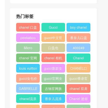
热门标签
chanel 口盖
Gucci
boy chanel
包
口盖包
peekaboo
gucci中文官
香奈儿口盖
网
包2018
Micro
口盖包
400249
Luggage
chanel 官网
chanel 相机
Chanel
包
louis vuitton
gucci新款女
CHANEL口
包
盖包
gucci女包价
gucci官网女
gucci香港官
格
包
网
GABRIELLE
古驰官网旗
chanel 双肩
舰店
背包
chanel流浪
香奈儿流浪
Chanel 迷你
包价格
包尺寸
口盖包