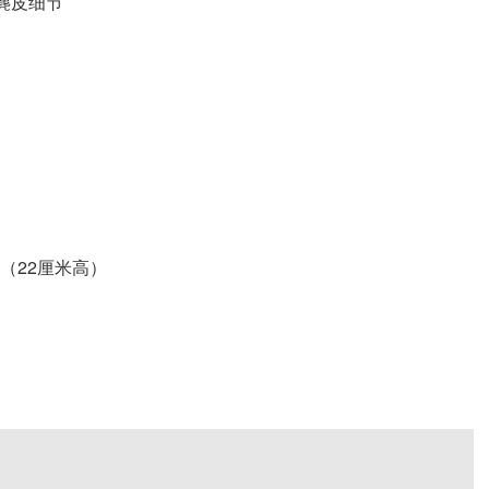
麂皮细节
（22厘米高）