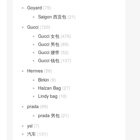
Goyard
(75)
Saigon 西贡包
(21)
Gucci
(720)
Gucci 女包
(476)
Gucci 男包
(85)
Gucci 腰带
(52)
Gucci 钱包
(107)
Hermes
(58)
Birkin
(9)
Halzan Bag
(27)
Lindy bag
(18)
prada
(99)
prada 男包
(21)
ysl
(7)
汽车
(131)