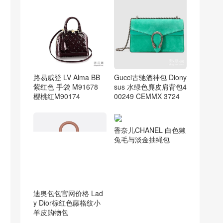
路易威登 LV Alma BB
Gucci古驰酒神包 Diony
紫红色 手袋 M91678
sus 水绿色麂皮肩背包4
樱桃红M90174
00249 CEMMX 3724
香奈儿CHANEL 白色獭
兔毛与淡金抽绳包
迪奥包包官网价格 Lad
y Dior棕红色藤格纹小
羊皮购物包