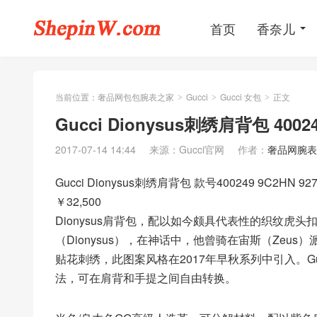
首页
香奈儿
当前位置：
奢品网包包腕表之家
Gucci
Gucci 女包
正文
>
>
>
Gucci Dionysus刺绣肩背包 4002
2017-07-14 14:44
来源：Gucci官网
作者：
奢品网腕表
Gucci Dionysus刺绣肩背包 款号400249 9C2HN 92
￥32,500
Dionysus肩背包，配以如今颇具代表性的织纹虎
（Dionysus），在神话中，他曾骑在宙斯（Zeus
贴花刺绣，此图案风格在2017年早秋系列中引入。G
法，可在肩背和手提之间自由转换。