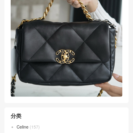
分类
Celine
(157)