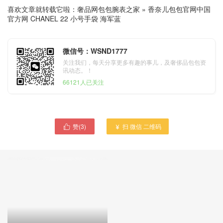
喜欢文章就转载它啦：
奢品网包包腕表之家
»
香奈儿包包官网中国
官方网 CHANEL 22 小号手袋 海军蓝
微信号：WSND1777
关注我们，每天分享更多有趣的事儿，及奢侈品包包资
讯动态。！
66121人已关注
赞(
3
)
扫 微信 二维码

