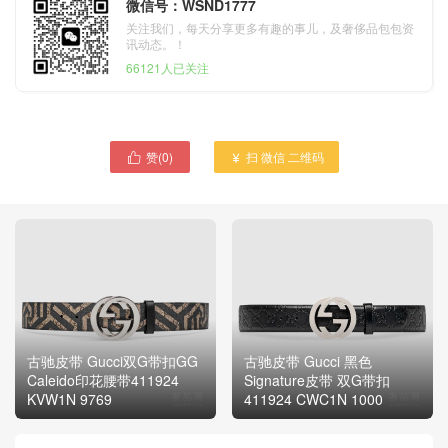
微信号：WSND1777
关注我们，每天分享更多有趣的事儿，及奢侈品包包资
讯动态。！
66121人已关注
赞(
0
)
扫 微信 二维码


古驰皮带 Gucci双G带扣GG
古驰皮带 Gucci 黑色
Caleido印花腰带411924
Signature皮带 双G带扣
KVW1N 9769
411924 CWC1N 1000