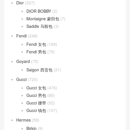
Dior
(327)
DIOR BOBBY
(2)
Montaigne 蒙田包
(7)
Saddle 马鞍包
(3)
Fendi
(248)
Fendi 女包
(169)
Fendi 男包
(79)
Goyard
(75)
Saigon 西贡包
(21)
Gucci
(720)
Gucci 女包
(476)
Gucci 男包
(85)
Gucci 腰带
(52)
Gucci 钱包
(107)
Hermes
(58)
Birkin
(9)