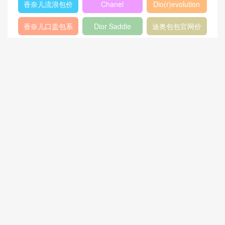
香奈儿流浪包价
Chanel
Dio(r)evolution
格
Gabrielle小号流
香奈儿口盖包系
Dior Saddle
迪奥包包官网价
浪包
列
Bag
格
香奈儿31大号购
双肩背包
范冰冰
物包
猜你喜欢
Diorever石油蓝色亮面尼罗鳄
鱼皮手提包M7001OCNW
CHANEL香奈儿女包 24c 经
典迷你双肩背包 亮面小牛皮
与金色金属