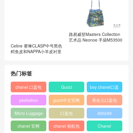
路易威登Masters Collection
艺术品 Neonoe 手袋M53500
Celine 赛琳CLASP中号黑色
鳄鱼皮和NAPPA小羊皮衬里
热门标签
chanel 口盖包
Gucci
boy chanel口盖
包
peekaboo
gucci中文官网
香奈儿口盖包
2018
Micro Luggage
口盖包
400249
chanel 官网
chanel 相机包
Chanel