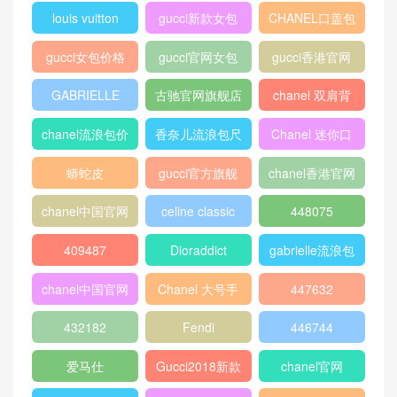
louis vuitton
gucci新款女包
CHANEL口盖包
gucci女包价格
gucci官网女包
gucci香港官网
GABRIELLE
古驰官网旗舰店
chanel 双肩背
包
chanel流浪包价
香奈儿流浪包尺
Chanel 迷你口
格
寸
盖包
蟒蛇皮
gucci官方旗舰
chanel香港官网
店
chanel中国官网
celine classic
448075
box
409487
Dioraddict
gabrielle流浪包
chanel中国官网
Chanel 大号手
447632
包
提包
432182
Fendi
446744
爱马仕
Gucci2018新款
chanel官网
女包