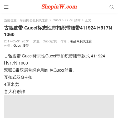


当前位置：
奢品网包包腕表之家
Gucci
Gucci 腰带
正文
>
>
>
古驰皮带 Gucci标志性带扣织带腰带411924 H917N
1060
2017-05-31 20:31
来源：Gucci官网
作者：
奢品网腕表之家
分类：
Gucci 腰带
古驰皮带 Gucci标志性Gucci带扣织带腰带款式 411924
H917N 1060
双联G带双层带绿色和红色Gucci丝带。
互扣式双G带扣
4厘米宽
意大利创作