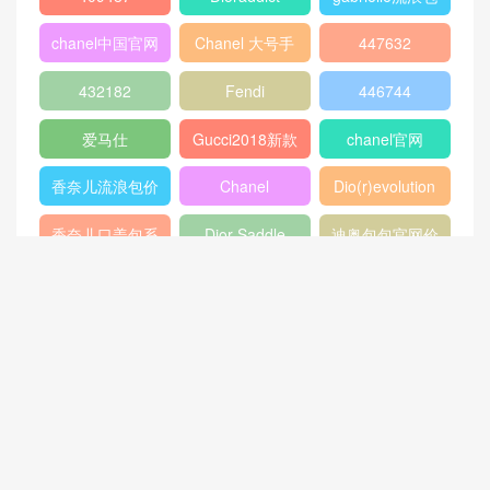
包
chanel流浪包价
香奈儿流浪包尺
Chanel 迷你口
格
寸
盖包
蟒蛇皮
gucci官方旗舰
chanel香港官网
店
chanel中国官网
celine classic
448075
box
409487
Dioraddict
gabrielle流浪包
chanel中国官网
Chanel 大号手
447632
包
提包
432182
Fendi
446744
爱马仕
Gucci2018新款
chanel官网
女包
香奈儿流浪包价
Chanel
Dio(r)evolution
格
Gabrielle小号流
香奈儿口盖包系
Dior Saddle
迪奥包包官网价
浪包
列
Bag
格
香奈儿31大号购
双肩背包
范冰冰