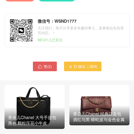
微信号：WSND1777
关注我们，每天分享更多有趣的事儿，及奢侈品包包资
讯动态。！
66121人已关注
赞(
2
)
扫 微信 二维码


香奈儿Chanel 经典口盖包
香奈儿Chanel 大号手提包
酒红与黑 蟒蛇皮与金色金属
黑色 颗粒压花小牛皮