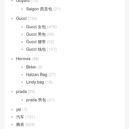
Goyard
(75)
Saigon 西贡包
(21)
Gucci
(720)
Gucci 女包
(476)
Gucci 男包
(85)
Gucci 腰带
(52)
Gucci 钱包
(107)
Hermes
(58)
Birkin
(9)
Halzan Bag
(27)
Lindy bag
(18)
prada
(99)
prada 男包
(21)
ysl
(7)
汽车
(131)
腕表
(624)