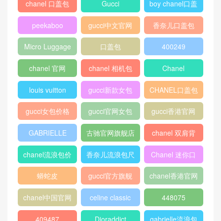
戈雅小号西贡包什么颜色好
看 goyard Saïgon小号牛皮
斜挎包
热门标签
chanel 口盖包
Gucci
boy chanel口盖
包
peekaboo
gucci中文官网
香奈儿口盖包
2018
Micro Luggage
口盖包
400249
chanel 官网
chanel 相机包
Chanel
louis vuitton
gucci新款女包
CHANEL口盖包
gucci女包价格
gucci官网女包
gucci香港官网
GABRIELLE
古驰官网旗舰店
chanel 双肩背