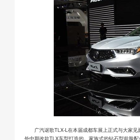
广汽讴歌TLX-L在本届成都车展上正式与大家见
外中期改款TLX车型打造的。家族式的钻石型前脸