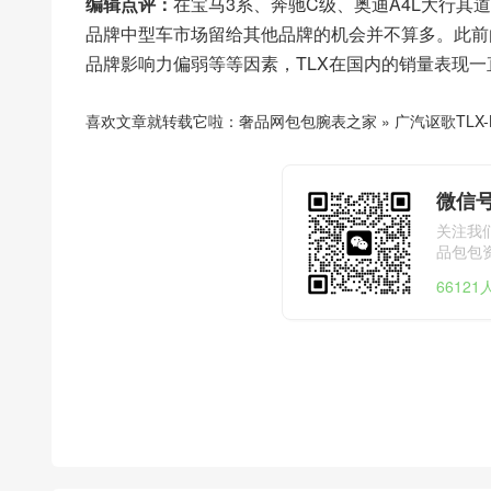
编辑点评：
在宝马3系、奔驰C级、奥迪A4L大行其道
品牌中型车市场留给其他品牌的机会并不算多。此前
品牌影响力偏弱等等因素，TLX在国内的销量表现一
喜欢文章就转载它啦：
奢品网包包腕表之家
»
广汽讴歌TLX
微信号
关注我
品包包
6612