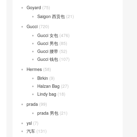
Goyard
(75)
Saigon 西贡包
(21)
Gucci
(720)
Gucci 女包
(476)
Gucci 男包
(85)
Gucci 腰带
(52)
Gucci 钱包
(107)
Hermes
(58)
Birkin
(9)
Halzan Bag
(27)
Lindy bag
(18)
prada
(99)
prada 男包
(21)
ysl
(7)
汽车
(131)