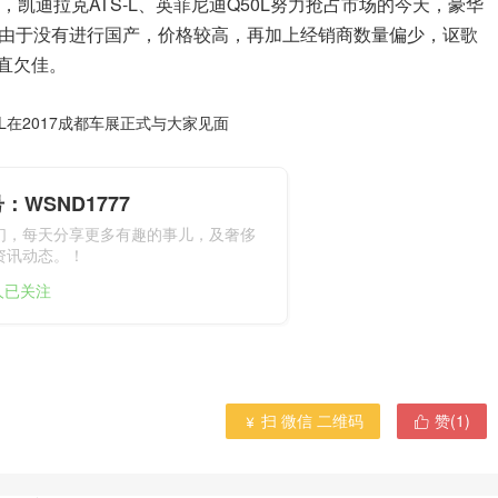
，凯迪拉克ATS-L、英菲尼迪Q50L努力抢占市场的今天，豪华
由于没有进行国产，价格较高，再加上经销商数量偏少，讴歌
直欠佳。
-L在2017成都车展正式与大家见面
：WSND1777
们，每天分享更多有趣的事儿，及奢侈
资讯动态。！
1人已关注
扫 微信 二维码
赞(
1
)

