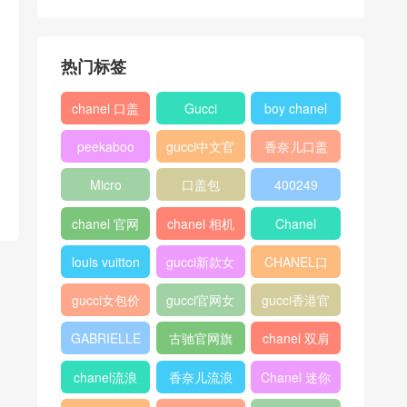
热门标签
chanel 口盖
Gucci
boy chanel
包
口盖包
peekaboo
gucci中文官
香奈儿口盖
网
包2018
Micro
口盖包
400249
Luggage
chanel 官网
chanel 相机
Chanel
包
louis vuitton
gucci新款女
CHANEL口
包
盖包
gucci女包价
gucci官网女
gucci香港官
格
包
网
GABRIELLE
古驰官网旗
chanel 双肩
舰店
背包
chanel流浪
香奈儿流浪
Chanel 迷你
包价格
包尺寸
口盖包