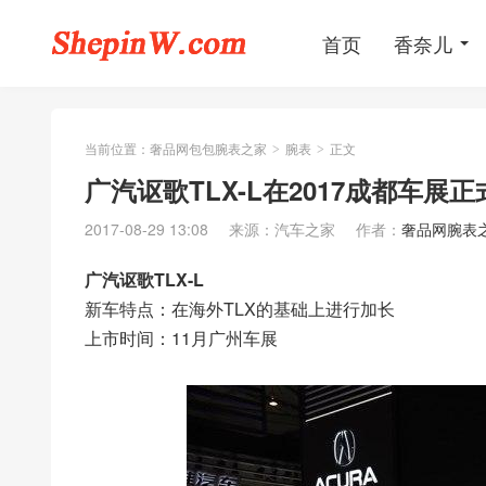
首页
香奈儿
当前位置：
奢品网包包腕表之家
腕表
正文
>
>
广汽讴歌TLX-L在2017成都车展
2017-08-29 13:08
来源：汽车之家
作者：
奢品网腕表
广汽讴歌TLX-L
新车特点：在海外TLX的基础上进行加长
上市时间：11月广州车展