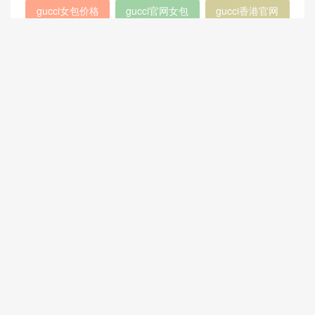
2018
Micro Luggage
口盖包
400249
chanel 官网
chanel 相机包
Chanel
louis vuitton
gucci新款女包
CHANEL口盖包
gucci女包价格
gucci官网女包
gucci香港官网
GABRIELLE
古驰官网旗舰店
chanel 双肩背
包
chanel流浪包价
香奈儿流浪包尺
Chanel 迷你口
格
寸
盖包
蟒蛇皮
gucci官方旗舰
chanel香港官网
店
chanel中国官网
celine classic
448075
box
409487
Dioraddict
gabrielle流浪包
chanel中国官网
Chanel 大号手
447632
包
提包