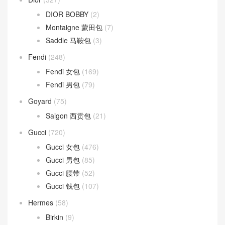
DIOR BOBBY
(2)
Montaigne 蒙田包
(7)
Saddle 马鞍包
(3)
Fendi
(248)
Fendi 女包
(169)
Fendi 男包
(79)
Goyard
(75)
Saigon 西贡包
(21)
Gucci
(720)
Gucci 女包
(476)
Gucci 男包
(85)
Gucci 腰带
(52)
Gucci 钱包
(107)
Hermes
(58)
Birkin
(9)