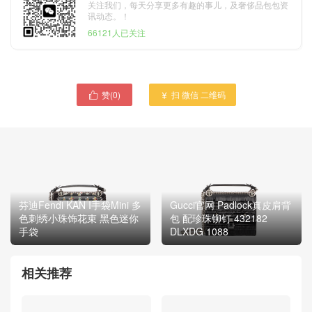
关注我们，每天分享更多有趣的事儿，及奢侈品包包资
讯动态。！
66121人已关注
赞(
0
)
扫 微信 二维码


芬迪Fendi KAN I手袋Mini 多
Gucci官网 Padlock真皮肩背
色刺绣小珠饰花束 黑色迷你
包 配珍珠铆钉 432182
手袋
DLXDG 1088
相关推荐