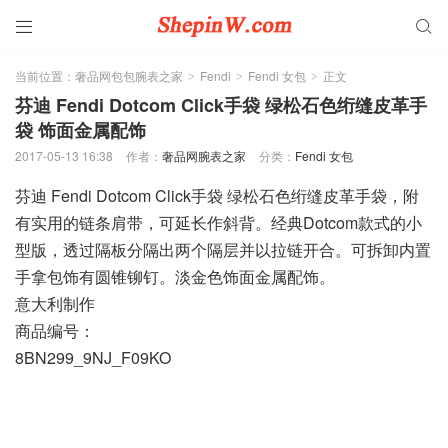


当前位置：
奢品网包包腕表之家
Fendi
Fendi 女包
正文
>
>
>
芬迪 Fendi Dotcom Click手袋 绿松石色绗缝皮革手
袋 饰面金属配饰
2017-05-13 16:38
作者：
奢品网腕表之家
分类：
Fendi 女包
芬迪 Fendi Dotcom Click手袋 绿松石色绗缝皮革手袋，附
有实用的链条肩带，可延长作斜背。经典Dotcom款式的小
型版，透过隔板分隔出两个隔层并以拉链开合。可拆卸内置
手拿包饰有圆锥铆钉。淡金色饰面金属配饰。
意大利制作
商品编号：
8BN299_9NJ_F09KO