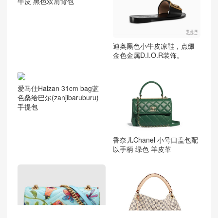
迪奥黑色小牛皮凉鞋，点缀
金色金属D.I.O.R装饰。
chanel backpack 幻彩折纹小
牛皮 黑色双肩背包
爱马仕Halzan 31cm bag蓝
色桑给巴尔(zanjibaruburu)
手提包
香奈儿Chanel 小号口盖包配
以手柄 绿色 羊皮革