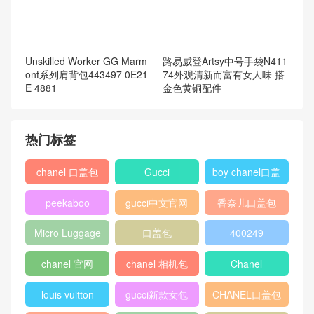
Unskilled Worker GG Marm
路易威登Artsy中号手袋N411
ont系列肩背包443497 0E21
74外观清新而富有女人味 搭
E 4881
金色黄铜配件
热门标签
chanel 口盖包
Gucci
boy chanel口盖
包
peekaboo
gucci中文官网
香奈儿口盖包