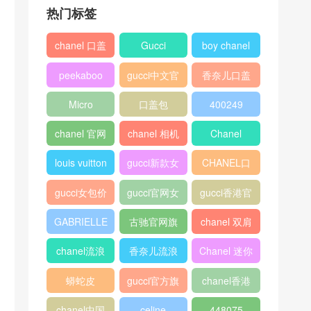
热门标签
chanel 口盖
Gucci
boy chanel
包
口盖包
peekaboo
gucci中文官
香奈儿口盖
网
包2018
Micro
口盖包
400249
Luggage
chanel 官网
chanel 相机
Chanel
包
louis vuitton
gucci新款女
CHANEL口
包
盖包
gucci女包价
gucci官网女
gucci香港官
格
包
网
GABRIELLE
古驰官网旗
chanel 双肩
舰店
背包
chanel流浪
香奈儿流浪
Chanel 迷你
包价格
包尺寸
口盖包
蟒蛇皮
gucci官方旗
chanel香港
舰店
官网
chanel中国
celine
448075