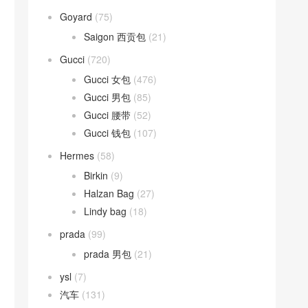
Goyard
(75)
Saigon 西贡包
(21)
Gucci
(720)
Gucci 女包
(476)
Gucci 男包
(85)
Gucci 腰带
(52)
Gucci 钱包
(107)
Hermes
(58)
Birkin
(9)
Halzan Bag
(27)
Lindy bag
(18)
prada
(99)
prada 男包
(21)
ysl
(7)
汽车
(131)