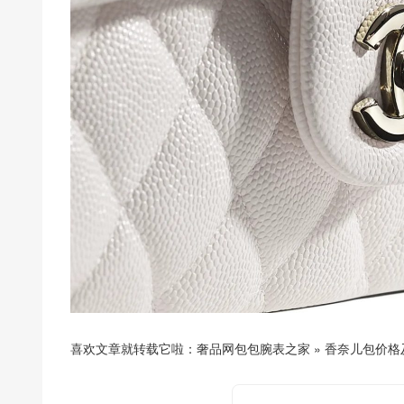
喜欢文章就转载它啦：
奢品网包包腕表之家
»
香奈儿包价格及