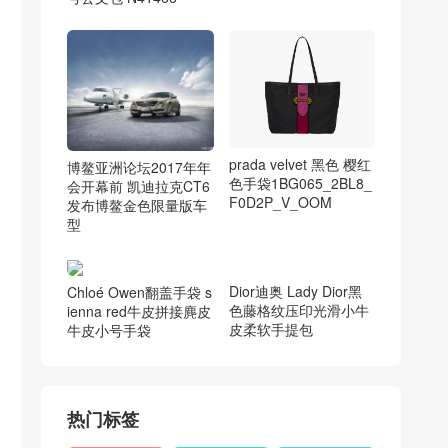
prada velvet 黑色 樱红
博鳌亚洲论坛2017年年
色手袋1BG065_2BL8_
会开幕前 凯迪拉克CT6
F0D2P_V_OOM
发布博鳌金色限量版车
型
Chloé Owen翻盖手袋 s
ienna red牛皮拼接麂皮
牛皮小号手袋
Dior迪奥 Lady Dior黑
色藤格纹压印光滑小牛
皮柔软手提包