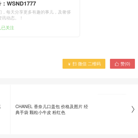
：WSND1777
们，每天分享更多有趣的事儿，及奢侈
资讯动态。！
1人已关注
扫 微信 二维码
赞(
0
)


属
CHANEL 香奈儿口盖包 价格及图片 经

典手袋 颗粒小牛皮 粉红色