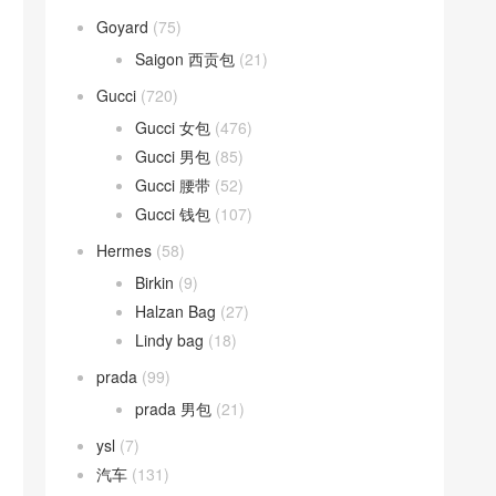
Goyard
(75)
Saigon 西贡包
(21)
Gucci
(720)
Gucci 女包
(476)
Gucci 男包
(85)
Gucci 腰带
(52)
Gucci 钱包
(107)
Hermes
(58)
Birkin
(9)
Halzan Bag
(27)
Lindy bag
(18)
prada
(99)
prada 男包
(21)
ysl
(7)
汽车
(131)