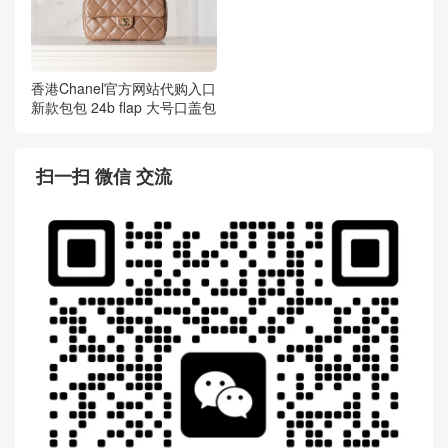
香奈儿包包最新经典款方胖子
台湾香奈儿包包官网价格表 2
Flap粗链手柄 小羊皮单肩包
4新款 Trendy CC口盖包 小羊
皮
Chanel新款官网包包大全图片
24p 大号 黑色小牛皮双肩包
香港Chanel官方网站代购入口
新款包包 24b flap 大号口盖包
扫一扫 微信 交流