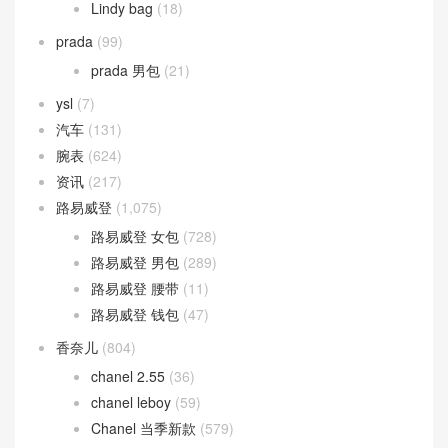
Gucci 女包
(476)
Gucci 男包
(85)
Gucci 腰带
(52)
Gucci 钱包
(107)
Hermes
(58)
Birkin
(9)
Halzan Bag
(27)
Lindy bag
(18)
prada
(99)
prada 男包
(21)
ysl
(7)
汽车
(131)
腕表
(624)
资讯
(217)
路易威登
(1,075)
路易威登 女包
(728)