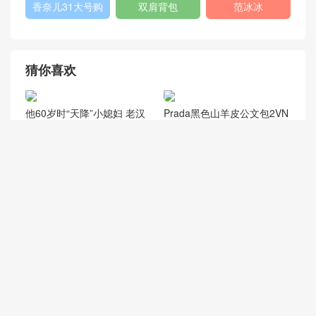
gucci女包价格
gucci官网女包
gucci香港官网
GABRIELLE
古驰官网旗舰店
chanel 双肩背
包
chanel流浪包价
香奈儿流浪包尺
Chanel 迷你口
格
寸
盖包
蟒蛇皮
gucci官方旗舰
chanel香港官网
店
chanel中国官网
celine classic
448075
box
409487
Dioraddict
gabrielle流浪包
chanel中国官网
Chanel 大号手
447632
包
提包
432182
Fendi
446744
爱马仕
Gucci2018新款
chanel官网
女包
香奈儿流浪包价
Chanel
Dio(r)evolution
格
Gabrielle小号流
香奈儿口盖包系
Dior Saddle
迪奥包包官网价