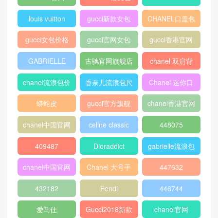
louis vuitton
gucci新款女包
CHANEL口盖包
gucci女包价格
gucci官网女包
gucci香港官网
GABRIELLE
古驰官网旗舰店
chanel 双肩背
包
chanel流浪包价
香奈儿流浪包尺
Chanel 迷你口
格
寸
盖包
蟒蛇皮
gucci官方旗舰
chanel香港官网
店
chanel中国官网
celine classic
448075
box
409487
Dioraddict
gabrielle流浪包
chanel中国官网
Chanel 大号手
447632
包
提包
432182
Fendi
446744
爱马仕
Gucci2018新款
chanel官网