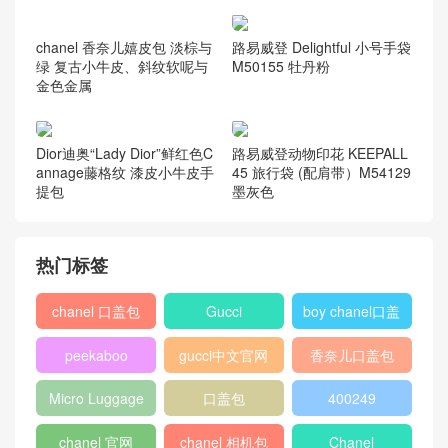
chanel 香奈儿嬉皮包 淡棕与
路易威登 Delightful 小号手袋
绿 复古小牛皮、斜纹软呢与
M50155 牡丹粉
金色金属
Dior迪奥“Lady Dior”鲜红色C
路易威登动物印花 KEEPALL
annage藤格纹 漆皮小牛皮手
45 旅行袋 (配肩带）M54129
提包
墨灰色
热门标签
chanel 口盖包
Gucci
boy chanel口盖
包
peekaboo
gucci中文官网
香奈儿口盖包
2018
Micro Luggage
口盖包
400249
chanel 官网
chanel 相机包
Chanel