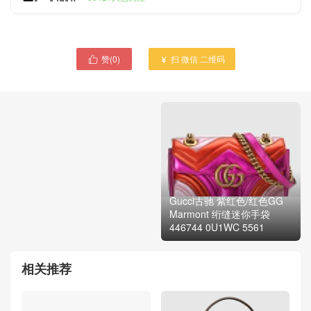
赞(
0
)
扫 微信 二维码

Gucci古驰 粉色/金色GG

Marmont 绗缝皮革腰包
476434 0U1ZC 8088
Gucci古驰 紫红色/红色GG
Marmont 绗缝迷你手袋
446744 0U1WC 5561
相关推荐