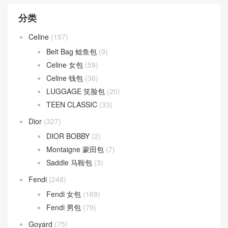
分类
Celine
(157)
Belt Bag 鲶鱼包
(9)
Celine 女包
(59)
Celine 钱包
(36)
LUGGAGE 笑脸包
(20)
TEEN CLASSIC
(33)
Dior
(327)
DIOR BOBBY
(2)
Montaigne 蒙田包
(7)
Saddle 马鞍包
(3)
Fendi
(248)
Fendi 女包
(169)
Fendi 男包
(79)
Goyard
(75)