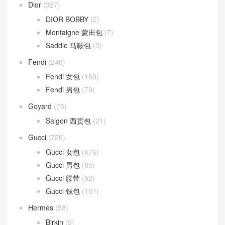
TEEN CLASSIC
(33)
Dior
(327)
DIOR BOBBY
(2)
Montaigne 蒙田包
(7)
Saddle 马鞍包
(3)
Fendi
(248)
Fendi 女包
(169)
Fendi 男包
(79)
Goyard
(75)
Saigon 西贡包
(21)
Gucci
(720)
Gucci 女包
(476)
Gucci 男包
(85)
Gucci 腰带
(52)
Gucci 钱包
(107)
Hermes
(58)