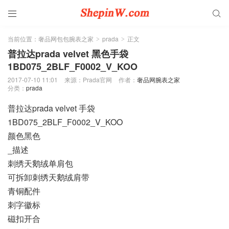


当前位置：
奢品网包包腕表之家
prada
正文
>
>
普拉达prada velvet 黑色手袋
1BD075_2BLF_F0002_V_KOO
2017-07-10 11:01
来源：Prada官网
作者：
奢品网腕表之家
分类：
prada
普拉达prada velvet 手袋
1BD075_2BLF_F0002_V_KOO
颜色黑色
_描述
刺绣天鹅绒单肩包
可拆卸刺绣天鹅绒肩带
青铜配件
刺字徽标
磁扣开合