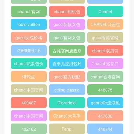
MONTAIGNE 链条包黑色牛
皮革
迪奥“Lady Dior”黑色小羊皮
Fendi女士KanI系列手袋 牡
大手提包 经典藤格纹“Canna
丹色kani-mini迷你滑动式链
ge”缝线
条斜挎单肩包
热门标签
chanel 口盖包
Gucci
boy chanel口盖
包
peekaboo
gucci中文官网
香奈儿口盖包
2018