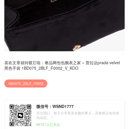
喜欢文章就转载它啦：
奢品网包包腕表之家
»
普拉达prada velvet
黑色手袋 1BD075_2BLF_F0002_V_KOO
1BD075_2BLF_F0002
微信号：WSND1777
关注我们，每天分享更多有趣的事儿，及奢侈品包包资
讯动态。！
66121人已关注