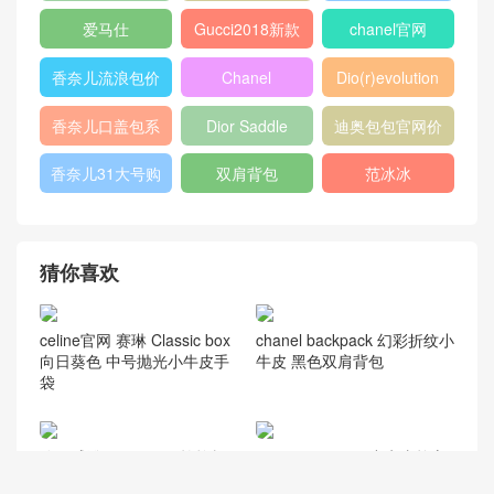
Micro Luggage
口盖包
400249
chanel 官网
chanel 相机包
Chanel
louis vuitton
gucci新款女包
CHANEL口盖包
gucci女包价格
gucci官网女包
gucci香港官网
GABRIELLE
古驰官网旗舰店
chanel 双肩背
包
chanel流浪包价
香奈儿流浪包尺
Chanel 迷你口
格
寸
盖包
蟒蛇皮
gucci官方旗舰
chanel香港官网
店
chanel中国官网
celine classic
448075
box
409487
Dioraddict
gabrielle流浪包
chanel中国官网
Chanel 大号手
447632
包
提包
432182
Fendi
446744