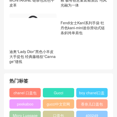
西班牙Jil Love和墨西哥Julia
Klug上演扮"尸体"艺术抗议杀
害女性
迪奥Dior CD Hobo靛蓝色柔
软小牛皮手提包 复古金色金
属配饰
格鲁吉亚地区海拔2200米有
栋 极有创意集装箱酒店 与风
光融为一体
迪奥女包价格及图片小号 30