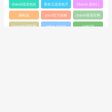
chanel 口盖包
Gucci
boy chanel口盖
包
peekaboo
gucci中文官网
香奈儿口盖包
2018
Micro Luggage
口盖包
400249
chanel 官网
chanel 相机包
Chanel
louis vuitton
gucci新款女包
CHANEL口盖包
gucci女包价格
gucci官网女包
gucci香港官网
GABRIELLE
古驰官网旗舰店
chanel 双肩背
包
chanel流浪包价
香奈儿流浪包尺
Chanel 迷你口
格
寸
盖包
蟒蛇皮
gucci官方旗舰
chanel香港官网
店
chanel中国官网
celine classic
448075