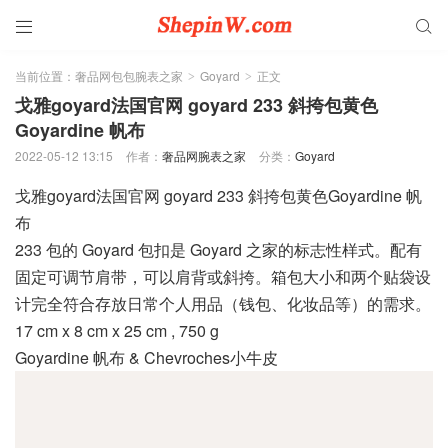


当前位置：
奢品网包包腕表之家
Goyard
正文
>
>
戈雅goyard法国官网 goyard 233 斜挎包黄色
Goyardine 帆布
2022-05-12 13:15
作者：
奢品网腕表之家
分类：
Goyard
戈雅goyard法国官网 goyard 233 斜挎包黄色Goyardine 帆
布
233 包的 Goyard 包扣是 Goyard 之家的标志性样式。配有
固定可调节肩带，可以肩背或斜挎。箱包大小和两个贴袋设
计完全符合存放日常个人用品（钱包、化妆品等）的需求。
17 cm x 8 cm x 25 cm , 750 g
Goyardine 帆布 & Chevroches小牛皮