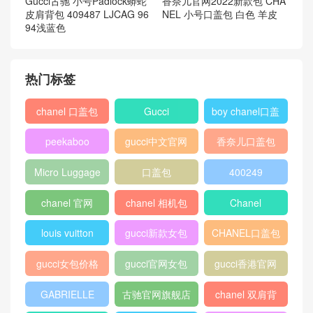
香奈儿Chanel 大号手提包 蓝
路易威登小牛皮与蟒皮 Lock
与黑 双面剪毛小羊皮、小牛
me Cabas 手袋 N92917
皮与银色金属
香奈儿官网2022新款包 CHA
NEL 小号口盖包 白色 羊皮
Gucci古驰 小号Padlock蟒蛇
皮肩背包 409487 LJCAG 96
94浅蓝色
热门标签