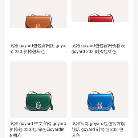
戈雅 goyard包包官网图 goya
戈雅 goyard包包官网价格表
rd 233 斜挎包棕色
goyard 233 斜挎包红色
戈雅 goyard 中文官网 goyard
戈雅官网 goyard包包官方旗
斜挎包 233 包 绿色Goyardin
舰店 goyard 斜挎包 233 包
e 帆布
蓝色