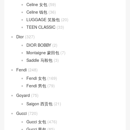
Celine 女包
(59)
Celine 钱包
(36)
LUGGAGE 笑脸包
(20)
TEEN CLASSIC
(33)
Dior
(327)
DIOR BOBBY
(2)
Montaigne 蒙田包
(7)
Saddle 马鞍包
(3)
Fendi
(248)
Fendi 女包
(169)
Fendi 男包
(79)
Goyard
(75)
Saigon 西贡包
(21)
Gucci
(720)
Gucci 女包
(476)
Gucci 男包
(85)