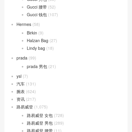
Gucci 腰带
(52)
Gucci 钱包
(107)
Hermes
(58)
Birkin
(9)
Halzan Bag
(27)
Lindy bag
(18)
prada
(99)
prada 男包
(21)
ysl
(7)
汽车
(131)
腕表
(624)
资讯
(217)
路易威登
(1,075)
路易威登 女包
(728)
路易威登 男包
(289)
路易威登 腰带
(11)