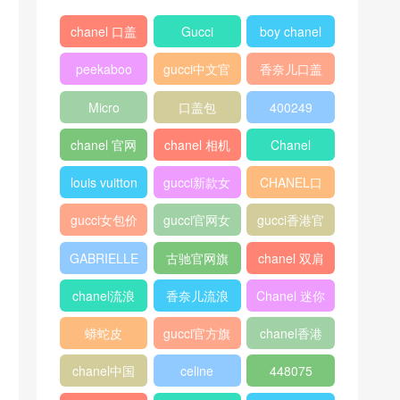
chanel 口盖
Gucci
boy chanel
包
口盖包
peekaboo
gucci中文官
香奈儿口盖
网
包2018
Micro
口盖包
400249
Luggage
chanel 官网
chanel 相机
Chanel
包
louis vuitton
gucci新款女
CHANEL口
包
盖包
gucci女包价
gucci官网女
gucci香港官
格
包
网
GABRIELLE
古驰官网旗
chanel 双肩
舰店
背包
chanel流浪
香奈儿流浪
Chanel 迷你
包价格
包尺寸
口盖包
蟒蛇皮
gucci官方旗
chanel香港
舰店
官网
chanel中国
celine
448075
官网
classic box