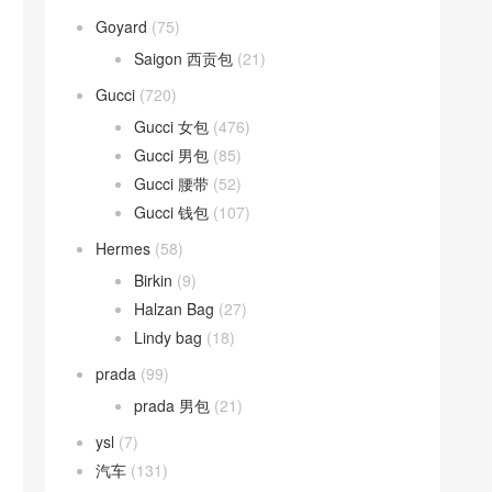
Goyard
(75)
Saigon 西贡包
(21)
Gucci
(720)
Gucci 女包
(476)
Gucci 男包
(85)
Gucci 腰带
(52)
Gucci 钱包
(107)
Hermes
(58)
Birkin
(9)
Halzan Bag
(27)
Lindy bag
(18)
prada
(99)
prada 男包
(21)
ysl
(7)
汽车
(131)