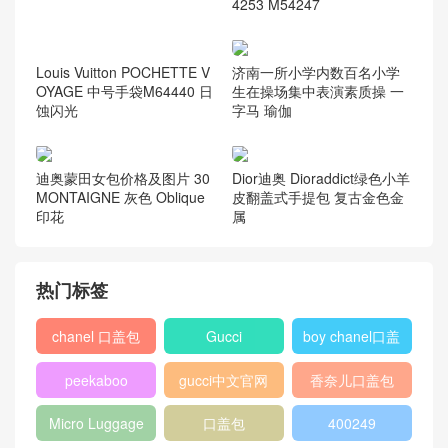
2017春夏系列 香奈儿GABRI
ELLE 小号流浪包 复古牛皮
香奈儿包包多少钱一个 官网
新款包包大全 迷你购物包
芬迪Fendi SELLERIA手袋 云
朵蓝色罗马皮革波士顿手袋
LV北京SKP独家限量款M542
46 Messenger BB邮差包M5
4253 M54247
济南一所小学内数百名小学
生在操场集中表演素质操 一
字马 瑜伽