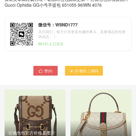
Gucci Ophidia GG小号手提包 651055 96IWN 4076
微信号：WSND1777
关注我们，每天分享更多有趣的事儿，及奢侈品包包资
讯动态。！
66121人已关注
赞(
0
)
扫 微信 二维码


古驰包包官方价格及图片