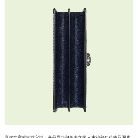
喜欢文章就转载它啦：
奢品网包包腕表之家
»
古驰包包价格及图片