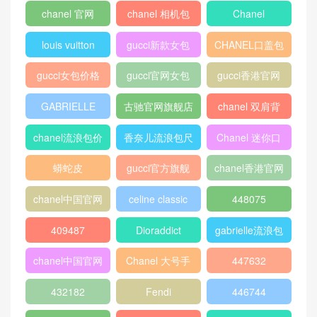
Louis Vuitton POCHETTE V
OYAGE 中号手袋M64440 日
蚀闪光
迪奥蒙田女包价格及图片 30
Dior迪奥 Dioraddict绿色小羊
MONTAIGNE 灰色 Oblique
皮翻盖式手提包 复古金色金
印花
属
热门标签
chanel 口盖包
Gucci
boy chanel口盖
包
peekaboo
gucci中文官网
香奈儿口盖包