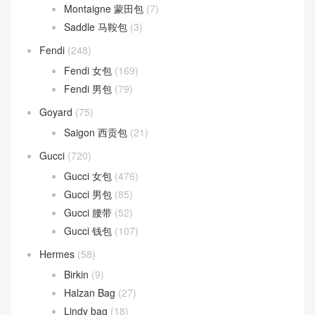
Celine 女包
(59)
Celine 钱包
(36)
LUGGAGE 笑脸包
(20)
TEEN CLASSIC
(33)
Dior
(327)
DIOR BOBBY
(2)
Montaigne 蒙田包
(7)
Saddle 马鞍包
(3)
Fendi
(248)
Fendi 女包
(169)
Fendi 男包
(79)
Goyard
(75)
Saigon 西贡包
(21)
Gucci
(720)
Gucci 女包
(476)
Gucci 男包
(85)