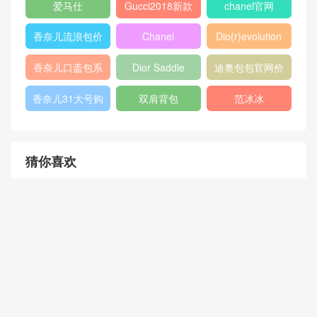
2018
Micro Luggage
口盖包
400249
chanel 官网
chanel 相机包
Chanel
louis vuitton
gucci新款女包
CHANEL口盖包
gucci女包价格
gucci官网女包
gucci香港官网
GABRIELLE
古驰官网旗舰店
chanel 双肩背
包
chanel流浪包价
香奈儿流浪包尺
Chanel 迷你口
格
寸
盖包
蟒蛇皮
gucci官方旗舰
chanel香港官网
店
chanel中国官网
celine classic
448075
box
409487
Dioraddict
gabrielle流浪包
chanel中国官网
Chanel 大号手
447632
包
提包