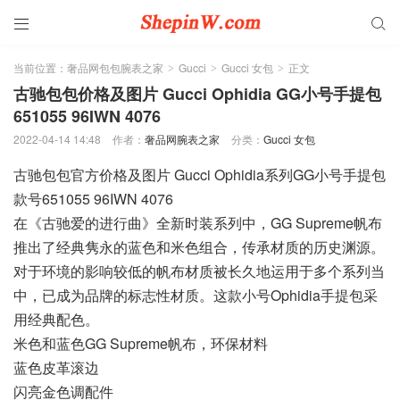


当前位置：
奢品网包包腕表之家
Gucci
Gucci 女包
正文
>
>
>
古驰包包价格及图片 Gucci Ophidia GG小号手提包
651055 96IWN 4076
2022-04-14 14:48
作者：
奢品网腕表之家
分类：
Gucci 女包
古驰包包官方价格及图片 Gucci Ophidia系列GG小号手提包
款号651055 96IWN 4076
在《古驰爱的进行曲》全新时装系列中，GG Supreme帆布
推出了经典隽永的蓝色和米色组合，传承材质的历史渊源。
对于环境的影响较低的帆布材质被长久地运用于多个系列当
中，已成为品牌的标志性材质。这款小号Ophidia手提包采
用经典配色。
米色和蓝色GG Supreme帆布，环保材料
蓝色皮革滚边
闪亮金色调配件