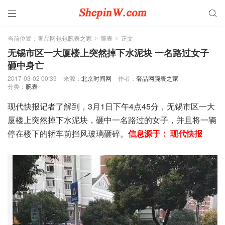


当前位置：
奢品网包包腕表之家
腕表
正文
>
>
无锡市区一大厦楼上突然掉下水泥块 一名路过女子
砸中身亡
2017-03-02 00:39
来源：
北京时间网
作者：
奢品网腕表之家
分类：
腕表
现代快报记者了解到，3月1日下午4点45分，无锡市区一大
厦楼上突然掉下水泥块，砸中一名路过的女子，并且将一辆
停在楼下的轿车前挡风玻璃砸碎。
信息源于： 现代快报