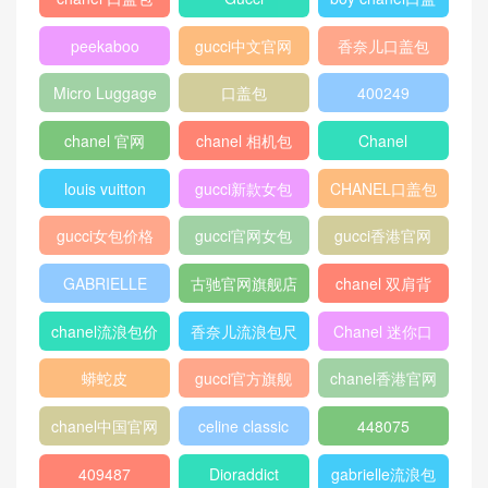
世界上最贵的监狱 美国最大
迪奥Dior 蓝色光滑小牛皮 Ob
的监狱 圣·昆廷州立监狱 死刑
lique标志性帆布袖珍托特包
必须排队等候
热门标签
chanel 口盖包
Gucci
boy chanel口盖
包
peekaboo
gucci中文官网
香奈儿口盖包
2018
Micro Luggage
口盖包
400249
chanel 官网
chanel 相机包
Chanel
louis vuitton
gucci新款女包
CHANEL口盖包
gucci女包价格
gucci官网女包
gucci香港官网