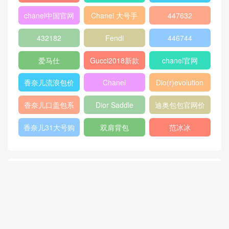
GABRIELLE
古驰官网旗舰店
chanel 双肩背
包
chanel流浪包价
香奈儿流浪包尺
Chanel 迷你口
格
寸
盖包
蟒蛇皮
gucci官方旗舰
chanel香港官网
店
chanel中国官网
celine classic
448075
box
409487
Dioraddict
gabrielle流浪包
chanel中国官网
Chanel 大号手
447632
包
提包
432182
Fendi
446744
爱马仕
Gucci2018新款
chanel官网
女包
香奈儿流浪包价
Chanel
Dio(r)evolution
格
Gabrielle小号流
香奈儿口盖包系
Dior Saddle
迪奥包包官网价
浪包
列
Bag
格