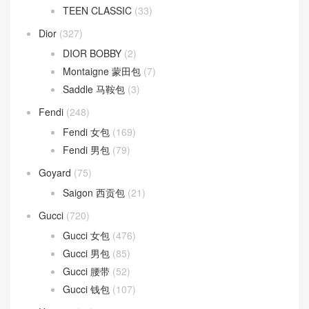
TEEN CLASSIC
(33)
Dior
(327)
DIOR BOBBY
(2)
Montaigne 蒙田包
(7)
Saddle 马鞍包
(3)
Fendi
(248)
Fendi 女包
(169)
Fendi 男包
(79)
Goyard
(75)
Saigon 西贡包
(21)
Gucci
(720)
Gucci 女包
(476)
Gucci 男包
(85)
Gucci 腰带
(52)
Gucci 钱包
(107)