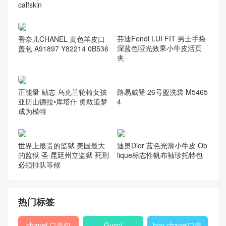
calfskin
香奈儿CHANEL 黄色羊皮口
盖包 A91897 Y82214 0B536
芬迪Fendi LUI FIT 男士手袋
深蓝色哑光效果小牛皮活页
夹
正能量 励志 乌克兰轮椅女孩
亚历山德拉•库塔什 勇敢追梦
成为模特
路易威登 26号盥洗袋 M5465
4