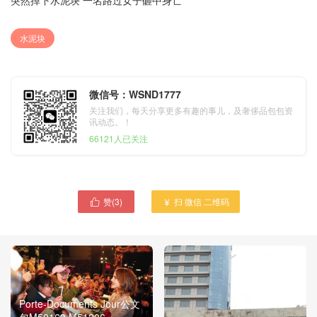
突然掉下水泥块 一名路过女子砸中身亡
水泥块
微信号：WSND1777
关注我们，每天分享更多有趣的事儿，及奢侈品包包资
讯动态。！
66121人已关注
赞(
3
)
扫 微信 二维码


Porte-Documents Jour公文
包M50163 M51206