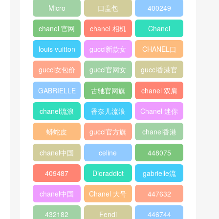
chanel 口盖
Gucci
boy chanel
包
口盖包
peekaboo
gucci中文官
香奈儿口盖
网
包2018
Micro
口盖包
400249
Luggage
chanel 官网
chanel 相机
Chanel
包
louis vuitton
gucci新款女
CHANEL口
包
盖包
gucci女包价
gucci官网女
gucci香港官
格
包
网
GABRIELLE
古驰官网旗
chanel 双肩
舰店
背包
chanel流浪
香奈儿流浪
Chanel 迷你
包价格
包尺寸
口盖包
蟒蛇皮
gucci官方旗
chanel香港
舰店
官网
chanel中国
celine
448075
官网
classic box
409487
Dioraddict
gabrielle流