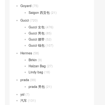
Goyard
(75)
Saigon 西贡包
(21)
Gucci
(720)
Gucci 女包
(476)
Gucci 男包
(85)
Gucci 腰带
(52)
Gucci 钱包
(107)
Hermes
(58)
Birkin
(9)
Halzan Bag
(27)
Lindy bag
(18)
prada
(99)
prada 男包
(21)
ysl
(7)
汽车
(131)