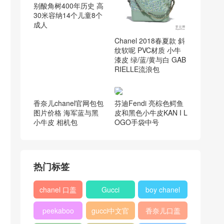
别酸角树400年历史 高
30米容纳14个儿童8个
成人
Chanel 2018春夏款 斜
纹软呢 PVC材质 小牛
漆皮 绿/蓝/黄与白 GAB
RIELLE流浪包
芬迪Fendi 亮棕色鳄鱼
皮和黑色小牛皮KAN I L
OGO手袋中号
香奈儿chanel官网包包
图片价格 海军蓝与黑
小牛皮 相机包
热门标签