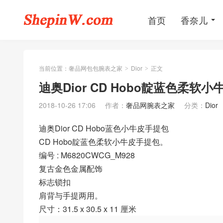
首页
香奈儿
当前位置：
奢品网包包腕表之家
Dior
正文
>
>
迪奥Dior CD Hobo靛蓝色柔
2018-10-26 17:06
作者：
奢品网腕表之家
分类：
Dior
迪奥Dior CD Hobo蓝色小牛皮手提包
CD Hobo靛蓝色柔软小牛皮手提包。
编号 : M6820CWCG_M928
复古金色金属配饰
标志锁扣
肩背与手提两用。
尺寸：31.5 x 30.5 x 11 厘米