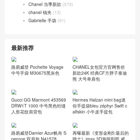
路易威登 男包
(289)
路易威登 腰带
(11)
路易威登 钱包
(47)
香奈儿
(804)
chanel 2.55
(36)
chanel leboy
(59)
Chanel 当季新款
(579)
chanel 钱夹
(13)
Gabrielle 手袋
(91)
最新推荐
路易威登 Pochette Voyage
CHANEL女包官方官网售价
中号手袋 M30675黑灰色
新款24K 经典CF方胖子泰迪
熊 大号单肩包