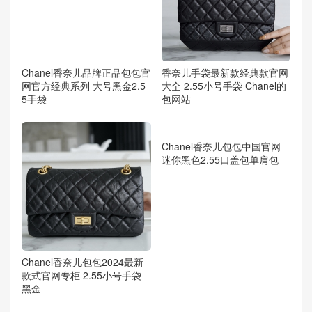
Chanel香奈儿品牌正品包包官
香奈儿手袋最新款经典款官网
网官方经典系列 大号黑金2.5
大全 2.55小号手袋 Chanel的
5手袋
包网站
Chanel香奈儿包包2024最新
Chanel香奈儿包包中国官网
款式官网专柜 2.55小号手袋
迷你黑色2.55口盖包单肩包
黑金