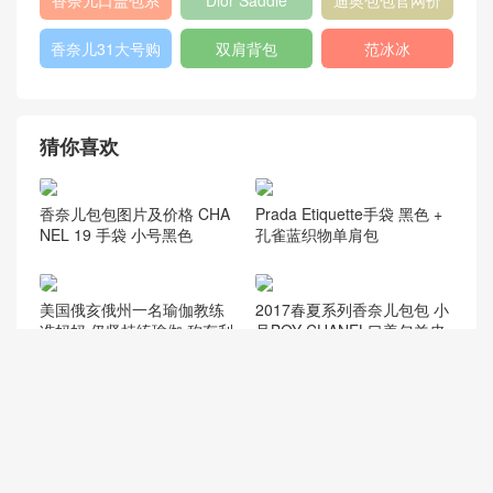
包
提包
432182
Fendi
446744
爱马仕
Gucci2018新款
chanel官网
女包
香奈儿流浪包价
Chanel
Dio(r)evolution
格
Gabrielle小号流
香奈儿口盖包系
Dior Saddle
迪奥包包官网价
浪包
列
Bag
格
香奈儿31大号购
双肩背包
范冰冰
物包
猜你喜欢
香奈儿包包图片及价格 CHA
Prada Etiquette手袋 黑色 +
NEL 19 手袋 小号黑色
孔雀蓝织物单肩包
美国俄亥俄州一名瑜伽教练
2017春夏系列香奈儿包包 小