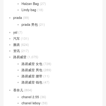
Gucci 女包
(476)
Gucci 男包
(85)
Gucci 腰带
(52)
Gucci 钱包
(107)
Hermes
(58)
Birkin
(9)
Halzan Bag
(27)
Lindy bag
(18)
prada
(99)
prada 男包
(21)
ysl
(7)
汽车
(131)
腕表
(624)
资讯
(217)
路易威登
(1,075)
路易威登 女包
(728)