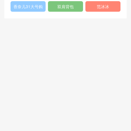
列
Bag
格
香奈儿31大号购
双肩背包
范冰冰
物包
猜你喜欢
香奈儿GABRIELLE小号流浪
三位身材火辣的美女被问到
包 乳白与白色斜纹软呢、小
自己是“胸大无脑”还是“胸有
牛皮
成竹”