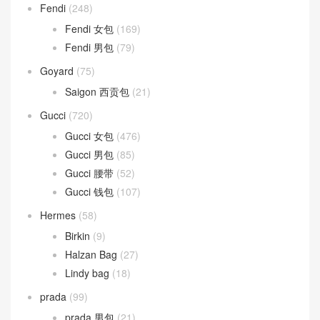
Fendi
(248)
Fendi 女包
(169)
Fendi 男包
(79)
Goyard
(75)
Saigon 西贡包
(21)
Gucci
(720)
Gucci 女包
(476)
Gucci 男包
(85)
Gucci 腰带
(52)
Gucci 钱包
(107)
Hermes
(58)
Birkin
(9)
Halzan Bag
(27)
Lindy bag
(18)
prada
(99)
prada 男包
(21)