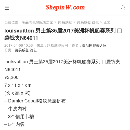


当前位置：
奢品网包包腕表之家
路易威登
路易威登 钱包
正文
>
>
>
louisvuitton 男士第35届2017美洲杯帆船赛系列 口
袋钱夹N64011
2017-04-06 10:56
来源：路易威登官网
作者：
奢品网腕表之家
分类：
路易威登 钱包
louisvuitton 男士第35届2017美洲杯帆船赛系列 口袋钱夹
N64011
¥3,200
7 x 11 x 1 cm
(长 x 高 x 宽)
– Damier Cobalt格纹涂层帆布
– 牛皮内衬
– 3个信用卡槽
– 5个内袋