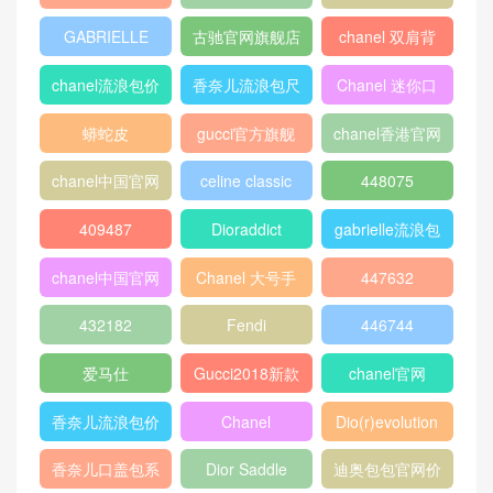
GABRIELLE
古驰官网旗舰店
chanel 双肩背
包
chanel流浪包价
香奈儿流浪包尺
Chanel 迷你口
格
寸
盖包
蟒蛇皮
gucci官方旗舰
chanel香港官网
店
chanel中国官网
celine classic
448075
box
409487
Dioraddict
gabrielle流浪包
chanel中国官网
Chanel 大号手
447632
包
提包
432182
Fendi
446744
爱马仕
Gucci2018新款
chanel官网
女包
香奈儿流浪包价
Chanel
Dio(r)evolution
格
Gabrielle小号流
香奈儿口盖包系
Dior Saddle
迪奥包包官网价
浪包