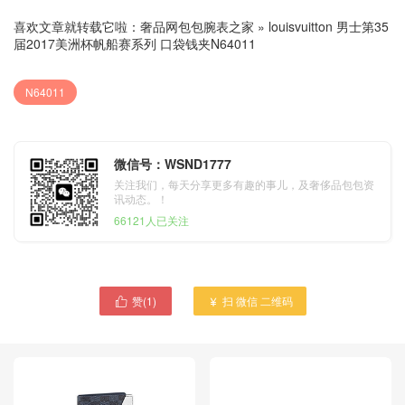
喜欢文章就转载它啦：
奢品网包包腕表之家
»
louisvuitton 男士第35
届2017美洲杯帆船赛系列 口袋钱夹N64011
N64011
微信号：WSND1777
关注我们，每天分享更多有趣的事儿，及奢侈品包包资
讯动态。！
66121人已关注
赞(
1
)
扫 微信 二维码

