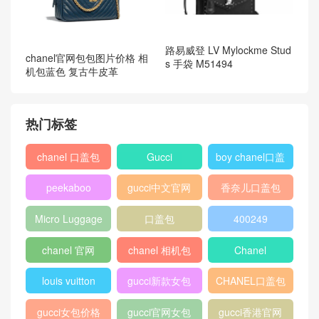
路易威登 LV Mylockme Stud
chanel官网包包图片价格 相
s 手袋 M51494
机包蓝色 复古牛皮革
热门标签
chanel 口盖包
Gucci
boy chanel口盖
包
peekaboo
gucci中文官网
香奈儿口盖包
2018
Micro Luggage
口盖包
400249
chanel 官网
chanel 相机包
Chanel
louis vuitton
gucci新款女包
CHANEL口盖包
gucci女包价格
gucci官网女包
gucci香港官网