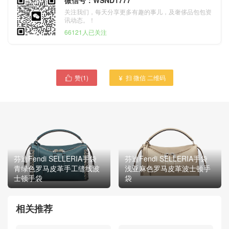
关注我们，每天分享更多有趣的事儿，及奢侈品包包资
讯动态。！
66121人已关注
赞(
1
)
扫 微信 二维码


芬迪Fendi SELLERIA手袋
芬迪Fendi SELLERIA手袋
青绿色罗马皮革手工缝线波
浅亚麻色罗马皮革波士顿手
士顿手袋
袋
相关推荐