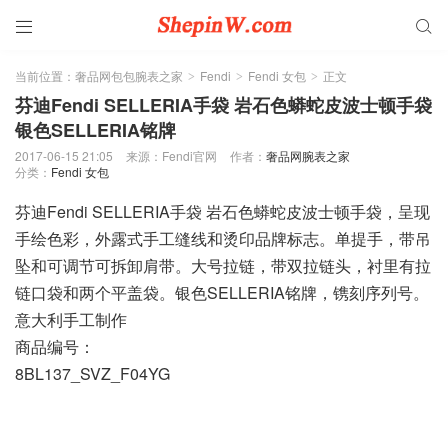


当前位置：
奢品网包包腕表之家
Fendi
Fendi 女包
正文
>
>
>
芬迪Fendi SELLERIA手袋 岩石色蟒蛇皮波士顿手袋
银色SELLERIA铭牌
2017-06-15 21:05
来源：Fendi官网
作者：
奢品网腕表之家
分类：
Fendi 女包
芬迪Fendi SELLERIA手袋 岩石色蟒蛇皮波士顿手袋，呈现
手绘色彩，外露式手工缝线和烫印品牌标志。单提手，带吊
坠和可调节可拆卸肩带。大号拉链，带双拉链头，衬里有拉
链口袋和两个平盖袋。银色SELLERIA铭牌，镌刻序列号。
意大利手工制作
商品编号：
8BL137_SVZ_F04YG