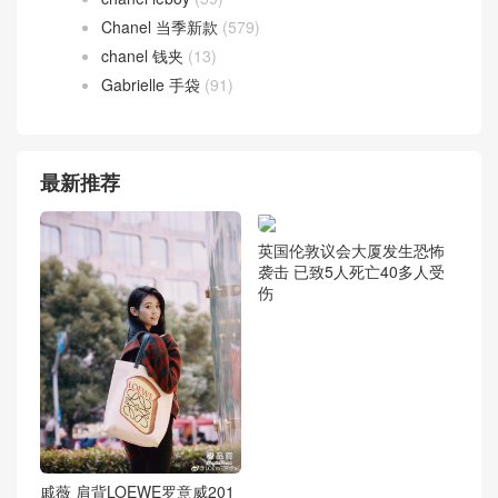
Chanel 当季新款
(579)
chanel 钱夹
(13)
Gabrielle 手袋
(91)
最新推荐
英国伦敦议会大厦发生恐怖
袭击 已致5人死亡40多人受
伤
戚薇 肩背LOEWE罗意威201