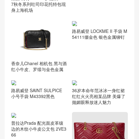
7秋冬系列吐司印花托特包现
身上海机场
路易威登 LOCKME II 手袋 M
54111缀金色 银色金属铆钉
香奈儿Chanel 相机包 黑与酒
红小牛皮、罗缎与金色金属
路易威登 SAINT SULPICE
36岁本命年范冰冰一身红裙
小号手袋 M43392黑色
红红火火亮相某品牌 美爆了
抛媚眼释放迷人魅力
普拉达Prada 配光面皮革镶
边的木纹小牛皮公文包 2VE3
66