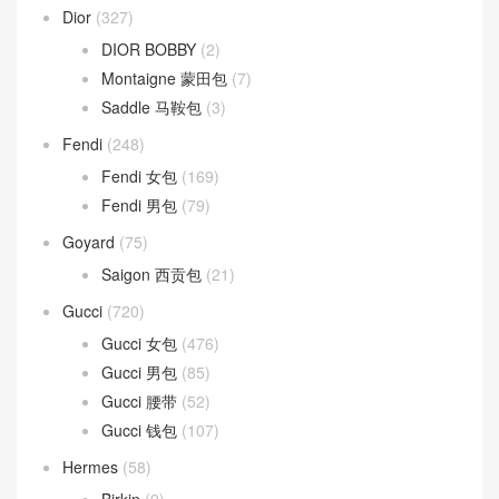
Dior
(327)
DIOR BOBBY
(2)
Montaigne 蒙田包
(7)
Saddle 马鞍包
(3)
Fendi
(248)
Fendi 女包
(169)
Fendi 男包
(79)
Goyard
(75)
Saigon 西贡包
(21)
Gucci
(720)
Gucci 女包
(476)
Gucci 男包
(85)
Gucci 腰带
(52)
Gucci 钱包
(107)
Hermes
(58)