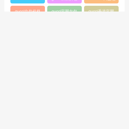
gucci女包价格
gucci官网女包
gucci香港官网
GABRIELLE
古驰官网旗舰店
chanel 双肩背
包
chanel流浪包价
香奈儿流浪包尺
Chanel 迷你口
格
寸
盖包
蟒蛇皮
gucci官方旗舰
chanel香港官网
店
chanel中国官网
celine classic
448075
box
409487
Dioraddict
gabrielle流浪包
chanel中国官网
Chanel 大号手
447632
包
提包
432182
Fendi
446744
爱马仕
Gucci2018新款
chanel官网
女包
香奈儿流浪包价
Chanel
Dio(r)evolution