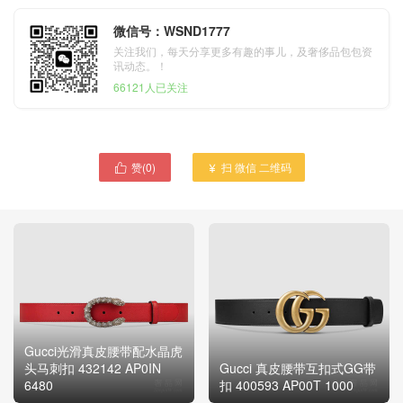
微信号：WSND1777
关注我们，每天分享更多有趣的事儿，及奢侈品包包资
讯动态。！
66121人已关注
赞(
0
)
扫 微信 二维码


Gucci光滑真皮腰带配水晶虎
头马刺扣 432142 AP0IN
Gucci 真皮腰带互扣式GG带
6480
扣 400593 AP00T 1000