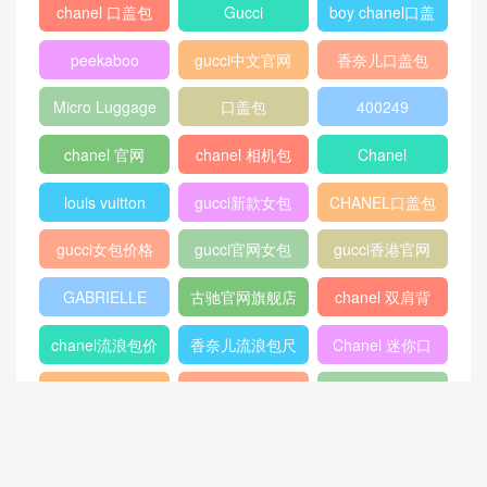
chanel 口盖包
Gucci
boy chanel口盖
包
peekaboo
gucci中文官网
香奈儿口盖包
2018
Micro Luggage
口盖包
400249
chanel 官网
chanel 相机包
Chanel
louis vuitton
gucci新款女包
CHANEL口盖包
gucci女包价格
gucci官网女包
gucci香港官网
GABRIELLE
古驰官网旗舰店
chanel 双肩背
包
chanel流浪包价
香奈儿流浪包尺
Chanel 迷你口
格
寸
盖包
蟒蛇皮
gucci官方旗舰
chanel香港官网
店
chanel中国官网
celine classic
448075
box
409487
Dioraddict
gabrielle流浪包