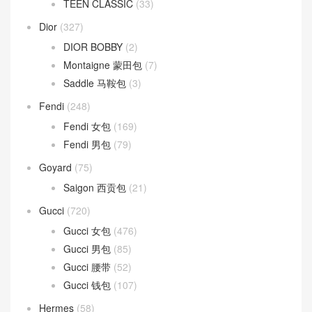
TEEN CLASSIC
(33)
Dior
(327)
DIOR BOBBY
(2)
Montaigne 蒙田包
(7)
Saddle 马鞍包
(3)
Fendi
(248)
Fendi 女包
(169)
Fendi 男包
(79)
Goyard
(75)
Saigon 西贡包
(21)
Gucci
(720)
Gucci 女包
(476)
Gucci 男包
(85)
Gucci 腰带
(52)
Gucci 钱包
(107)
Hermes
(58)