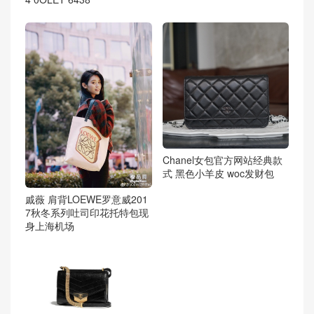
Chanel女包官方网站经典款
式 黑色小羊皮 woc发财包
戚薇 肩背LOEWE罗意威201
7秋冬系列吐司印花托特包现
身上海机场