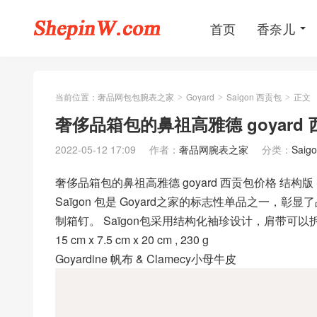
首页
香奈儿
当前位置：
奢品网包包腕表之家
Goyard
Saigon 西贡包
正文
>
>
>
奢侈品箱包的鼻祖高雅德 goyard 西
2022-05-12 17:09
作者：
奢品网腕表之家
分类：
Saig
奢侈品箱包的鼻祖高雅德 goyard 西贡包价格 结构版 
Saïgon 包是 Goyard之家的标志性单品之一
制箱钉。 Saïgon包采用结构化袖珍设计，肩带可
15 cm x 7.5 cm x 20 cm , 230 g
Goyardine 帆布 & Clamecy小母牛皮