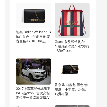
迪奥J'adior Wallet on C
hain黑色小牛皮皮夹 复
古金色J'ADIOR标志
Gucci 条纹织带帆布中
号抽绳背包款号473872
9SBAT 9089
香奈儿 口盖包 黑色 蟒
2017上海车展长城旗下
蛇皮、小羊皮、水钻、
WEY品牌VV5首次亮相
名贵树脂
定位于一款紧凑型SUV