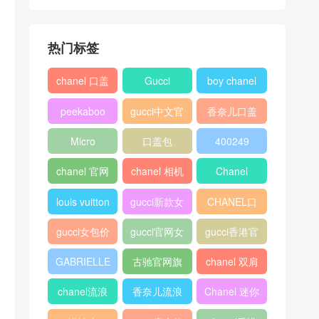
热门标签
chanel 口盖
Gucci
boy chanel
包
口盖包
peekaboo
gucci中文官
香奈儿口盖
网
包2018
Micro
口盖包
400249
Luggage
chanel 官网
chanel 相机
Chanel
包
louis vuitton
gucci新款女
CHANEL口
包
盖包
gucci女包价
gucci官网女
gucci香港官
格
包
网
GABRIELLE
古驰官网旗
chanel 双肩
舰店
背包
chanel流浪
香奈儿流浪
Chanel 迷你
包价格
包尺寸
口盖包