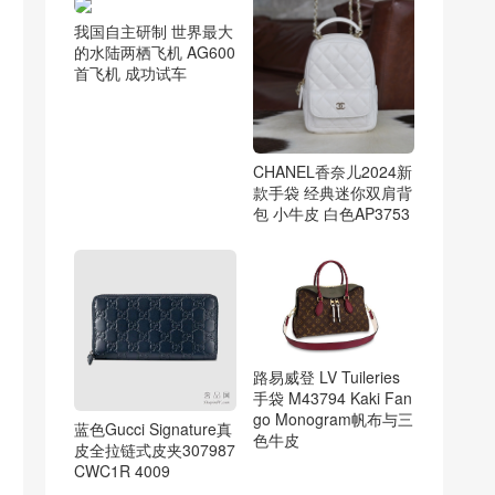
我国自主研制 世界最大
的水陆两栖飞机 AG600
首飞机 成功试车
CHANEL香奈儿2024新
款手袋 经典迷你双肩背
包 小牛皮 白色AP3753
路易威登 LV Tuileries
手袋 M43794 Kaki Fan
go Monogram帆布与三
蓝色Gucci Signature真
色牛皮
皮全拉链式皮夹307987
CWC1R 4009