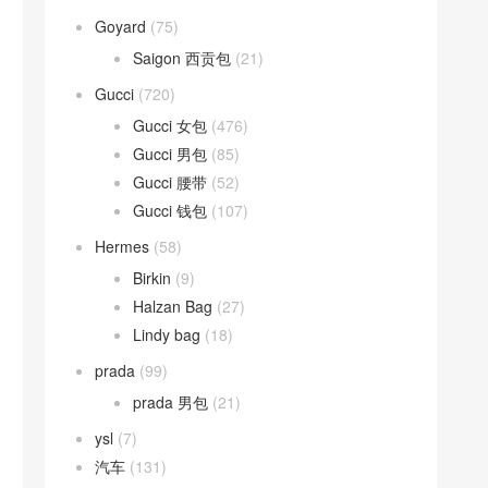
Goyard
(75)
Saigon 西贡包
(21)
Gucci
(720)
Gucci 女包
(476)
Gucci 男包
(85)
Gucci 腰带
(52)
Gucci 钱包
(107)
Hermes
(58)
Birkin
(9)
Halzan Bag
(27)
Lindy bag
(18)
prada
(99)
prada 男包
(21)
ysl
(7)
汽车
(131)