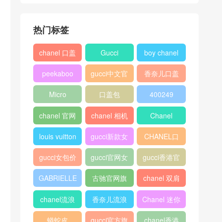
热门标签
chanel 口盖
Gucci
boy chanel
包
口盖包
peekaboo
gucci中文官
香奈儿口盖
网
包2018
Micro
口盖包
400249
Luggage
chanel 官网
chanel 相机
Chanel
包
louis vuitton
gucci新款女
CHANEL口
包
盖包
gucci女包价
gucci官网女
gucci香港官
格
包
网
GABRIELLE
古驰官网旗
chanel 双肩
舰店
背包
chanel流浪
香奈儿流浪
Chanel 迷你
包价格
包尺寸
口盖包
蟒蛇皮
gucci官方旗
chanel香港