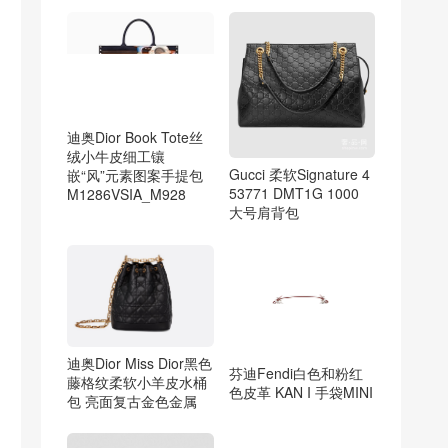
迪奥Dior Book Tote丝
绒小牛皮细工镶
Gucci 柔软Signature 4
嵌“风”元素图案手提包
53771 DMT1G 1000
M1286VSIA_M928
大号肩背包
迪奥Dior Miss Dior黑色
芬迪Fendi白色和粉红
藤格纹柔软小羊皮水桶
色皮革 KAN I 手袋MINI
包 亮面复古金色金属