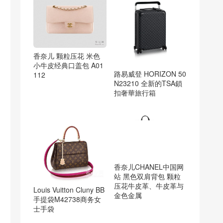
香奈儿 颗粒压花 米色
小牛皮经典口盖包 A01
路易威登 HORIZON 50
112
N23210 全新的TSA鎖
扣奢華旅行箱
香奈儿CHANEL中国网
站 黑色双肩背包 颗粒
压花牛皮革、牛皮革与
Louis Vuitton Cluny BB
金色金属
手提袋M42738商务女
士手袋