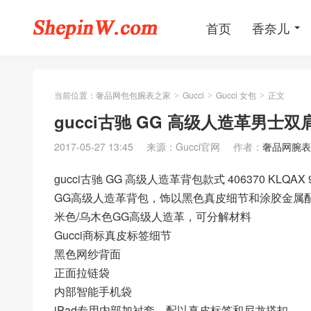
首页
香奈儿
当前位置：
奢品网包包腕表之家
Gucci
Gucci 女包
正文
>
>
>
gucci古驰 GG 高级人造革男士双肩背包
2017-05-27 13:45
来源：Gucci官网
作者：
奢品网腕表
gucci古驰 GG 高级人造革背包款式 406370 KLQAX 
GG高级人造革背包，饰以黑色真皮细节和涂胶金属
米色/乌木色GG高级人造革，可分解材料
Gucci商标真皮标签细节
黑色网纱背面
正面拉链袋
内部智能手机袋
iPad专用内部加衬套，配以真皮标签和尼龙搭扣