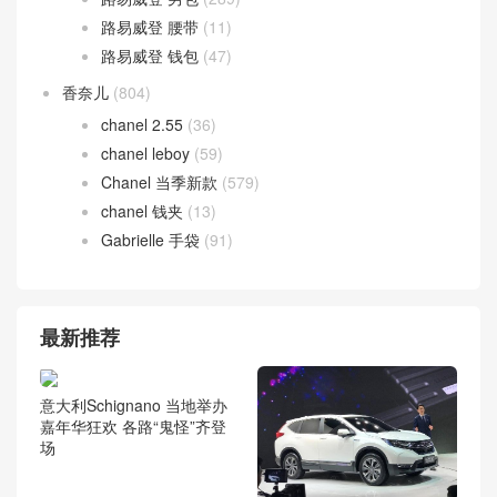
Birkin
(9)
Halzan Bag
(27)
Lindy bag
(18)
prada
(99)
prada 男包
(21)
ysl
(7)
汽车
(131)
腕表
(624)
资讯
(217)
路易威登
(1,075)
路易威登 女包
(728)
路易威登 男包
(289)
路易威登 腰带
(11)
路易威登 钱包
(47)
香奈儿
(804)
chanel 2.55
(36)