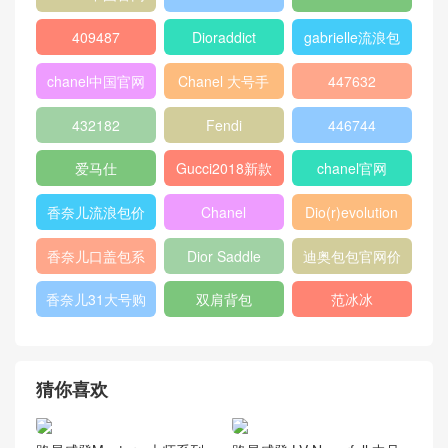
热门标签
chanel 口盖包
Gucci
boy chanel口盖
包
peekaboo
gucci中文官网
香奈儿口盖包
2018
Micro Luggage
口盖包
400249
chanel 官网
chanel 相机包
Chanel
louis vuitton
gucci新款女包
CHANEL口盖包
gucci女包价格
gucci官网女包
gucci香港官网
GABRIELLE
古驰官网旗舰店
chanel 双肩背
包
chanel流浪包价
香奈儿流浪包尺
Chanel 迷你口
格
寸
盖包
蟒蛇皮
gucci官方旗舰
chanel香港官网