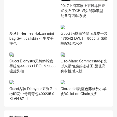
chanel leboy
(59)
Chanel 当季新款
(579)
chanel 钱夹
(13)
Gabrielle 手袋
(91)
最新推荐
意大利Schignano 当地举办
嘉年华狂欢 各路“鬼怪”齐登
场
2017上海车展上东风本田正
式发布了CR-V锐·混动车型
配备有四驱系统
Gucci 玛格丽特皇后真皮手袋