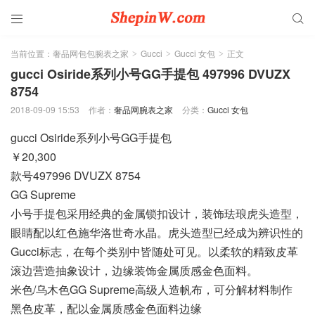


当前位置：
奢品网包包腕表之家
Gucci
Gucci 女包
正文
>
>
>
gucci Osiride系列小号GG手提包 497996 DVUZX
8754
2018-09-09 15:53
作者：
奢品网腕表之家
分类：
Gucci 女包
gucci Osiride系列小号GG手提包
￥20,300
款号497996 DVUZX 8754
GG Supreme
小号手提包采用经典的金属锁扣设计，装饰珐琅虎头造型，
眼睛配以红色施华洛世奇水晶。虎头造型已经成为辨识性的
Gucci标志，在每个类别中皆随处可见。以柔软的精致皮革
滚边营造抽象设计，边缘装饰金属质感金色面料。
米色/乌木色GG Supreme高级人造帆布，可分解材料制作
黑色皮革，配以金属质感金色面料边缘