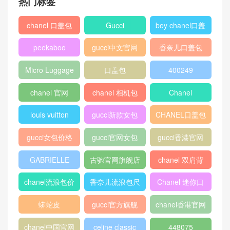
476542 DVUTT 8055 金属蜜
蜂配珍珠水晶
爱马仕Hermes Halzan mini
bag Swift calfskin 小牛皮手
提包
Gucci Dionysus天然蟒蛇皮
Lise-Marie Sommerstad有史
手提包446869 LRO3N 9388
以来最性感的砌砖工 颜值高
镶虎头扣
身材性感火辣
Gucci古驰 Dionysus系列Guc
Dioraddict靛蓝色藤格纹小羊
cy印花中号肩背包400235 0
皮Wallet on Chain皮夹
KLAN 8711