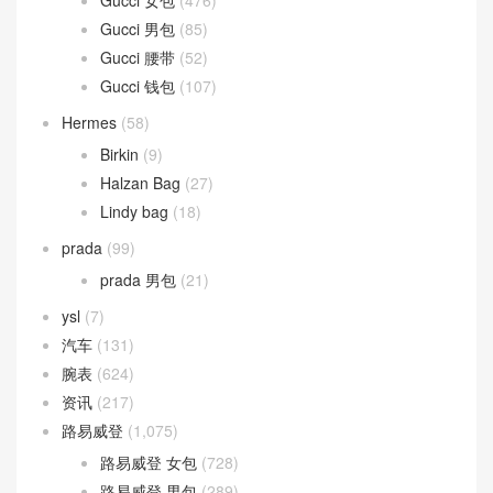
Dior
(327)
DIOR BOBBY
(2)
Montaigne 蒙田包
(7)
Saddle 马鞍包
(3)
Fendi
(248)
Fendi 女包
(169)
Fendi 男包
(79)
Goyard
(75)
Saigon 西贡包
(21)
Gucci
(720)
Gucci 女包
(476)
Gucci 男包
(85)
Gucci 腰带
(52)
Gucci 钱包
(107)
Hermes
(58)