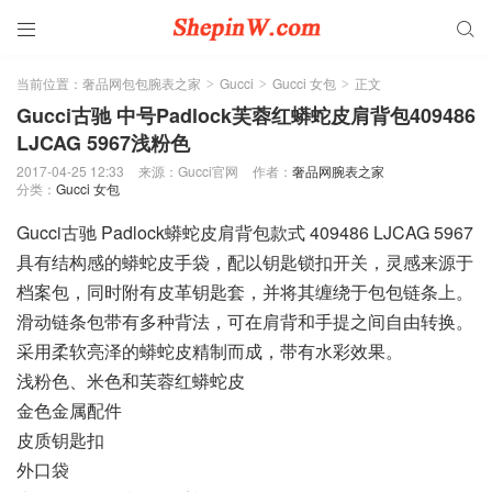


当前位置：
奢品网包包腕表之家
Gucci
Gucci 女包
正文
>
>
>
Gucci古驰 中号Padlock芙蓉红蟒蛇皮肩背包409486
LJCAG 5967浅粉色
2017-04-25 12:33
来源：Gucci官网
作者：
奢品网腕表之家
分类：
Gucci 女包
Gucci古驰 Padlock蟒蛇皮肩背包款式 409486 LJCAG 5967
具有结构感的蟒蛇皮手袋，配以钥匙锁扣开关，灵感来源于
档案包，同时附有皮革钥匙套，并将其缠绕于包包链条上。
滑动链条包带有多种背法，可在肩背和手提之间自由转换。
采用柔软亮泽的蟒蛇皮精制而成，带有水彩效果。
浅粉色、米色和芙蓉红蟒蛇皮
金色金属配件
皮质钥匙扣
外口袋