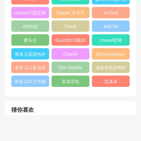
包
chanel流浪包价
香奈儿流浪包尺
Chanel 迷你口
格
寸
盖包
蟒蛇皮
gucci官方旗舰
chanel香港官网
店
chanel中国官网
celine classic
448075
box
409487
Dioraddict
gabrielle流浪包
chanel中国官网
Chanel 大号手
447632
包
提包
432182
Fendi
446744
爱马仕
Gucci2018新款
chanel官网
女包
香奈儿流浪包价
Chanel
Dio(r)evolution
格
Gabrielle小号流
香奈儿口盖包系
Dior Saddle
迪奥包包官网价
浪包
列
Bag
格
香奈儿31大号购
双肩背包
范冰冰