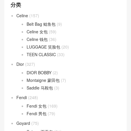
分类
Celine
(157)
Belt Bag 鲶鱼包
(9)
Celine 女包
(59)
Celine 钱包
(36)
LUGGAGE 笑脸包
(20)
TEEN CLASSIC
(33)
Dior
(327)
DIOR BOBBY
(2)
Montaigne 蒙田包
(7)