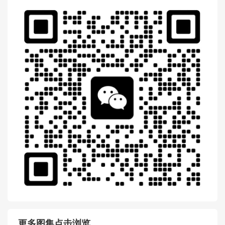
古驰官网价格及图片 Gucci 6
Gucci 651055 DJ2DX 1060
51055 UKMDG 2570 Ophidia
Ophidia系列织带小号手提包
双G小号手袋
扫一扫 微信 交流