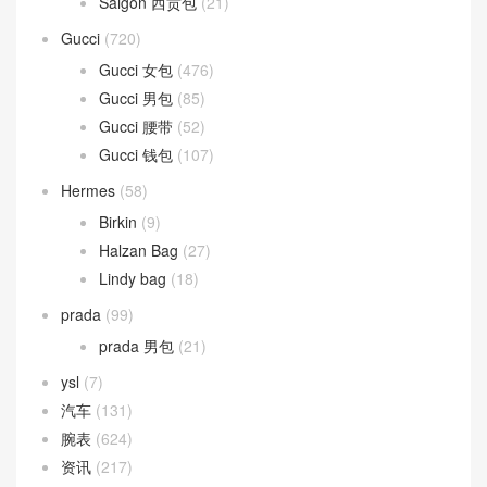
Saddle 马鞍包
(3)
Fendi
(248)
Fendi 女包
(169)
Fendi 男包
(79)
Goyard
(75)
Saigon 西贡包
(21)
Gucci
(720)
Gucci 女包
(476)
Gucci 男包
(85)
Gucci 腰带
(52)
Gucci 钱包
(107)
Hermes
(58)
Birkin
(9)
Halzan Bag
(27)
Lindy bag
(18)