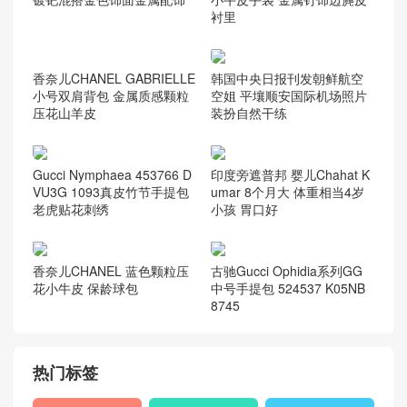
最新推荐
Fendi KAN I LOGO手袋中号
Prada Etiquette 莲花粉/星际
镀钯混搭金色饰面金属配饰
小牛皮手袋 金属钉饰边麂皮
衬里
香奈儿CHANEL GABRIELLE
韩国中央日报刊发朝鲜航空
小号双肩背包 金属质感颗粒
空姐 平壤顺安国际机场照片
压花山羊皮
装扮自然干练
Gucci Nymphaea 453766 D
印度旁遮普邦 婴儿Chahat K
VU3G 1093真皮竹节手提包
umar 8个月大 体重相当4岁
老虎贴花刺绣
小孩 胃口好