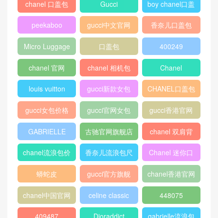
香奈儿CHANEL 蓝色颗粒压
古驰Gucci Ophidia系列GG
花小牛皮 保龄球包
中号手提包 524537 K05NB
8745
热门标签
chanel 口盖包
Gucci
boy chanel口盖
包
peekaboo
gucci中文官网
香奈儿口盖包
2018
Micro Luggage
口盖包
400249
chanel 官网
chanel 相机包
Chanel
louis vuitton
gucci新款女包
CHANEL口盖包
gucci女包价格
gucci官网女包
gucci香港官网
GABRIELLE
古驰官网旗舰店
chanel 双肩背