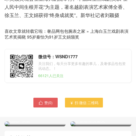
人民中间生根开花”为主题，著名越剧表演艺术家傅全香、
徐玉兰、王文娟获得“终身成就奖”。新华社记者刘颖摄
喜欢文章就转载它啦：
奢品网包包腕表之家
»
上海白玉兰戏剧表演
艺术奖揭晓 95岁秦怡为91岁王文娟颁奖
微信号：WSND1777
关注我们，每天分享更多有趣的事儿，及奢侈品包包资
讯动态。！
66121人已关注
赞(
0
)
扫 微信 二维码


虎爸式教育不停歇 中国最小
瓯海成省教育现代化区为目
背包客徒步大半个中国 9月
标投资60亿元 新扩50多所学
挑战罗布泊
校 设教育质量奖