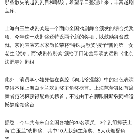
那些散失的越剧剧目和唱段，希望早日整理出来，丰富越剧
宝库。
上海白玉兰戏剧奖是一个面向全国戏剧舞台颁发的综合类奖
项。今年这一戏剧奖还特设两个新的奖项，以鼓励舞台成
就。京剧表演艺术家尚长荣将“特殊贡献奖”授予“晋剧第一女
老生”谢涛，而“戏剧特别奖”颁给了田沁鑫导演的话剧《北京
法源寺》剧组。
此外，演员李小雄凭借在秦腔《狗儿爷涅槃》中的出色表演
夺得本届上海白玉兰戏剧奖主角奖榜首。上海芭蕾舞团首席
舞者范晓枫获得配角奖榜首，不过由于右脚跟腱断裂同样遗
憾缺席领奖台。
据悉，今年共有来自全国各地的20名演员、2个剧组捧获上
海“白玉兰”戏剧奖。其中10人获颁主角奖、5人获颁配角
奖。