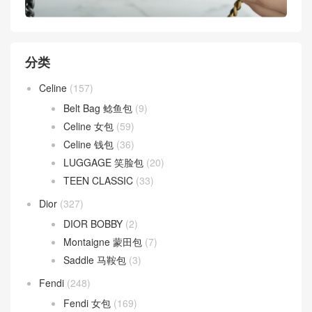
分类
Celine
(157)
Belt Bag 鲶鱼包
(9)
Celine 女包
(59)
Celine 钱包
(36)
LUGGAGE 笑脸包
(20)
TEEN CLASSIC
(33)
Dior
(327)
DIOR BOBBY
(2)
Montaigne 蒙田包
(7)
Saddle 马鞍包
(3)
Fendi
(248)
Fendi 女包
(169)