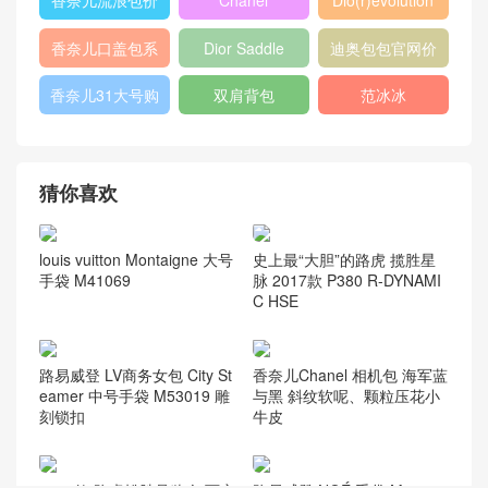
GABRIELLE
古驰官网旗舰店
chanel 双肩背
包
chanel流浪包价
香奈儿流浪包尺
Chanel 迷你口
格
寸
盖包
蟒蛇皮
gucci官方旗舰
chanel香港官网
店
chanel中国官网
celine classic
448075
box
409487
Dioraddict
gabrielle流浪包
chanel中国官网
Chanel 大号手
447632
包
提包
432182
Fendi
446744
爱马仕
Gucci2018新款
chanel官网
女包
香奈儿流浪包价
Chanel
Dio(r)evolution
格
Gabrielle小号流
香奈儿口盖包系
Dior Saddle
迪奥包包官网价
浪包
列
Bag
格