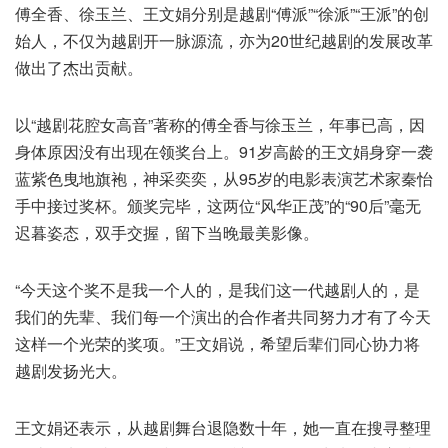
傅全香、徐玉兰、王文娟分别是越剧“傅派”“徐派”“王派”的创
始人，不仅为越剧开一脉源流，亦为20世纪越剧的发展改革
做出了杰出贡献。
以“越剧花腔女高音”著称的傅全香与徐玉兰，年事已高，因
身体原因没有出现在领奖台上。91岁高龄的王文娟身穿一袭
蓝紫色曳地旗袍，神采奕奕，从95岁的电影表演艺术家秦怡
手中接过奖杯。颁奖完毕，这两位“风华正茂”的“90后”毫无
迟暮姿态，双手交握，留下当晚最美影像。
“今天这个奖不是我一个人的，是我们这一代越剧人的，是
我们的先辈、我们每一个演出的合作者共同努力才有了今天
这样一个光荣的奖项。”王文娟说，希望后辈们同心协力将
越剧发扬光大。
王文娟还表示，从越剧舞台退隐数十年，她一直在搜寻整理