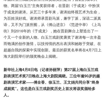
物、两届“白玉兰”主角奖获得者，在晋剧《于成龙》中扮演
于成龙的谢涛。从艺三十多年来，谢涛始终视艺术为生命，
为百姓演好戏。谢涛师承晋剧马派，兼学丁派，深谙二派真
谛，又不为门派所囿，从《傅山进京》《范进中举》《上马
街》到2016年的《于成龙》，她在晋剧舞台上塑造出了一
个又一个全新的人物。白玉兰戏剧奖褒奖了谢涛每一次丰盈
而饱满的创作激情，以技传情的杰出表演和她敢于突破、在
超越自我的探索中实现创新。最后的获奖名单将在4月7日上
海大剧院举行的颁奖晚会上揭晓。
新华社上海4月8日电（记者孙丽萍）第27届上海白玉兰戏
剧表演艺术奖7日晚在上海大剧院揭晓。三位年逾90岁的越
剧表演艺术家——傅全香、徐玉兰、王文娟共同分享“终身
成就奖”。这也是白玉兰戏剧奖历史上首次将该奖颁给多
人。