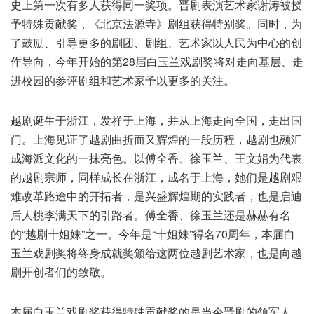
史上第一次有多人获得同一奖项。晋剧表演艺术家谢涛被授
予特殊贡献奖，《北京法源寺》剧组获得特别奖。同时，为
了鼓励、引导更多的剧团、剧组、艺术家以人民为中心的创
作导向，今年开始的第28届白玉兰戏剧奖将对走向基层、走
进校园的参评剧组和艺术家予以更多的关注。
越剧诞生于浙江，发祥于上海，并从上海走向全国，走出国
门。上海见证了越剧曲折而又辉煌的一段历程，越剧也融汇
成海派文化的一抹亮色。以傅全香、徐玉兰、王文娟为代表
的越剧宗师，同样成长在浙江，成名于上海，她们是越剧艰
难改革路途中的开拓者，是兴盛辉煌期的实践者，也是启迪
后人桃李满天下的引路者。傅全香、徐玉兰还是赫赫有名
的“越剧十姐妹”之一。今年是“十姐妹”得名70周年，本届白
玉兰戏剧奖将终身成就奖颁给这两位越剧艺术家，也是向越
剧开创者们的致敬。
本届白玉兰戏剧奖获得特殊贡献奖的是当今晋剧的领军人