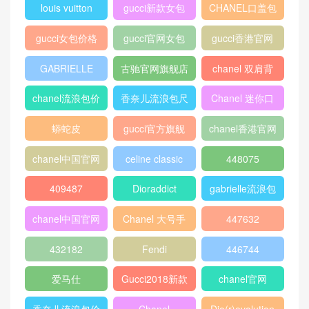
路易威登 2018秋季款 SARA
H 钱夹 M63318
Louis Vuitton Epi 皮革TWIS
T 中号手袋 M41869 热辣粉
热门标签
chanel 口盖包
Gucci
boy chanel口盖
包
peekaboo
gucci中文官网
香奈儿口盖包
2018
Micro Luggage
口盖包
400249
chanel 官网
chanel 相机包
Chanel
louis vuitton
gucci新款女包
CHANEL口盖包
gucci女包价格
gucci官网女包
gucci香港官网