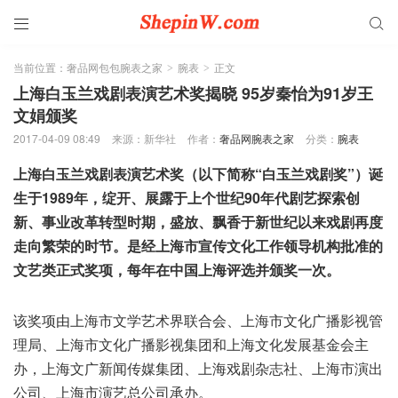


当前位置：
奢品网包包腕表之家
腕表
正文
>
>
上海白玉兰戏剧表演艺术奖揭晓 95岁秦怡为91岁王
文娟颁奖
2017-04-09 08:49
来源：新华社
作者：
奢品网腕表之家
分类：
腕表
上海白玉兰戏剧表演艺术奖（以下简称“白玉兰戏剧奖”）诞
生于1989年，绽开、展露于上个世纪90年代剧艺探索创
新、事业改革转型时期，盛放、飘香于新世纪以来戏剧再度
走向繁荣的时节。是经上海市宣传文化工作领导机构批准的
文艺类正式奖项，每年在中国上海评选并颁奖一次。
该奖项由上海市文学艺术界联合会、上海市文化广播影视管
理局、上海市文化广播影视集团和上海文化发展基金会主
办，上海文广新闻传媒集团、上海戏剧杂志社、上海市演出
公司、上海市演艺总公司承办。