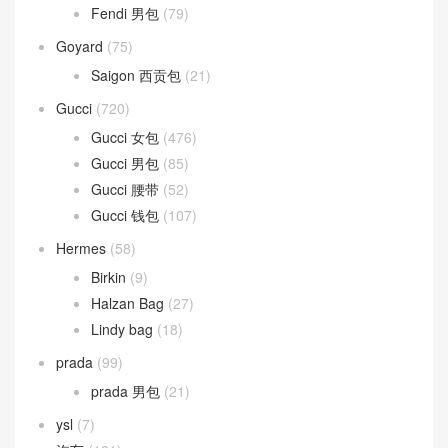
Fendi 男包
(79)
Goyard
(75)
Saigon 西贡包
(21)
Gucci
(720)
Gucci 女包
(476)
Gucci 男包
(85)
Gucci 腰带
(52)
Gucci 钱包
(107)
Hermes
(58)
Birkin
(9)
Halzan Bag
(27)
Lindy bag
(18)
prada
(99)
prada 男包
(21)
ysl
(7)