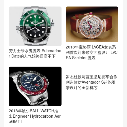
2018年宝格丽 LVCEA女表系
劳力士绿水鬼腕表 Submarine
列首次迎来镂空面盘设计 LVC
r Date的人气始终居高不下
EA Skeleton腕表
2018年波尔BALL WATCH推
罗杰杜彼与蓝宝坚尼赛车合作
出Engineer Hydrocarbon Aer
创造效仿Aventador S超跑引
oGMT II
擎设计的全新机芯