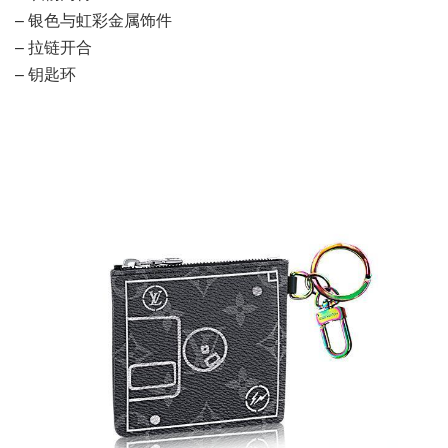
– 银色与虹彩金属饰件
– 拉链开合
– 钥匙环