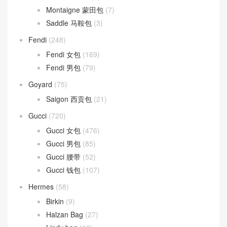
Montaigne 蒙田包
(7)
Saddle 马鞍包
(3)
Fendi
(248)
Fendi 女包
(169)
Fendi 男包
(79)
Goyard
(75)
Saigon 西贡包
(21)
Gucci
(720)
Gucci 女包
(476)
Gucci 男包
(85)
Gucci 腰带
(52)
Gucci 钱包
(107)
Hermes
(58)
Birkin
(9)
Halzan Bag
(27)