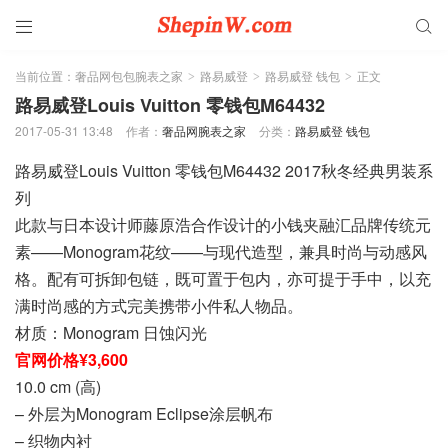


当前位置：
奢品网包包腕表之家
路易威登
路易威登 钱包
正文
>
>
>
路易威登Louis Vuitton 零钱包M64432
2017-05-31 13:48
作者：
奢品网腕表之家
分类：
路易威登 钱包
路易威登Louis Vuitton 零钱包M64432 2017秋冬经典男装系
列
此款与日本设计师藤原浩合作设计的小钱夹融汇品牌传统元
素——Monogram花纹——与现代造型，兼具时尚与动感风
格。配有可拆卸包链，既可置于包内，亦可提于手中，以充
满时尚感的方式完美携带小件私人物品。
材质：Monogram 日蚀闪光
官网价格¥3,600
10.0 cm (高)
– 外层为Monogram Eclipse涂层帆布
– 织物内衬