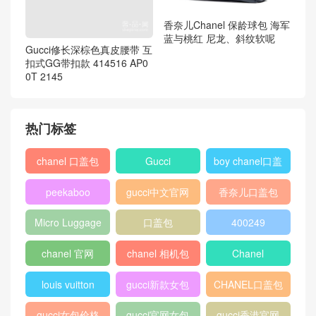
香奈儿Chanel 保龄球包 海军
蓝与桃红 尼龙、斜纹软呢
Gucci修长深棕色真皮腰带 互
扣式GG带扣款 414516 AP0
0T 2145
热门标签
chanel 口盖包
Gucci
boy chanel口盖
包
peekaboo
gucci中文官网
香奈儿口盖包
2018
Micro Luggage
口盖包
400249
chanel 官网
chanel 相机包
Chanel
louis vuitton
gucci新款女包
CHANEL口盖包
gucci女包价格
gucci官网女包
gucci香港官网