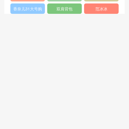
列
Bag
格
香奈儿31大号购
双肩背包
范冰冰
物包
猜你喜欢
香奈儿chanel GABRIELLE大
路易威登 Kleber 小号手袋 M
号流浪包黑色 复古小牛皮 光
51347热辣粉
滑牛皮
路易威登 Lockme Cabas 手
路易威登 LV CHERRYWOO
袋 M42290 宝石红
D 手袋 M53355 芭蕾粉
路易威登 TWIST 小号手袋 M
他60岁时“天降”小媳妇 老汉
42851
娶小22岁乞讨女 为他生下一
儿一女