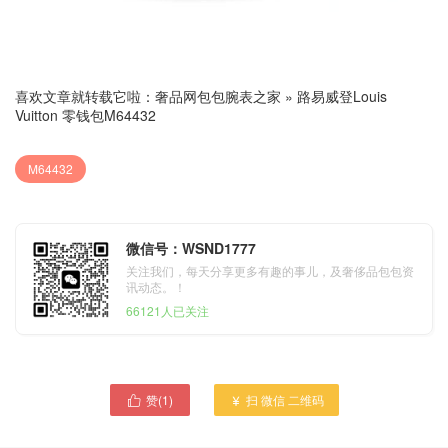
喜欢文章就转载它啦：
奢品网包包腕表之家
»
路易威登Louis
Vuitton 零钱包M64432
M64432
微信号：WSND1777
关注我们，每天分享更多有趣的事儿，及奢侈品包包资
讯动态。！
66121人已关注
赞(
1
)
扫 微信 二维码

