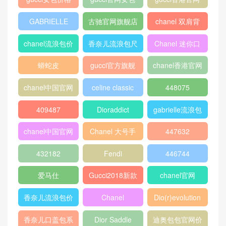
GABRIELLE
古驰官网旗舰店
chanel 双肩背
包
chanel流浪包价
香奈儿流浪包尺
Chanel 迷你口
格
寸
盖包
蟒蛇皮
gucci官方旗舰
chanel香港官网
店
chanel中国官网
celine classic
448075
box
409487
Dioraddict
gabrielle流浪包
chanel中国官网
Chanel 大号手
447632
包
提包
432182
Fendi
446744
爱马仕
Gucci2018新款
chanel官网
女包
香奈儿流浪包价
Chanel
Dio(r)evolution
格
Gabrielle小号流
香奈儿口盖包系
Dior Saddle
迪奥包包官网价
浪包