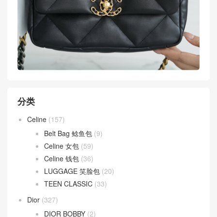
分类
Celine
(157)
Belt Bag 鲶鱼包
(9)
Celine 女包
(59)
Celine 钱包
(36)
LUGGAGE 笑脸包
(20)
TEEN CLASSIC
(33)
Dior
(327)
DIOR BOBBY
(2)