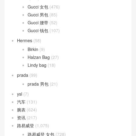
Gucci
(720)
Gucci 女包
(476)
Gucci 男包
(85)
Gucci 腰带
(52)
Gucci 钱包
(107)
Hermes
(58)
Birkin
(9)
Halzan Bag
(27)
Lindy bag
(18)
prada
(99)
prada 男包
(21)
ysl
(7)
汽车
(131)
腕表
(624)
资讯
(217)