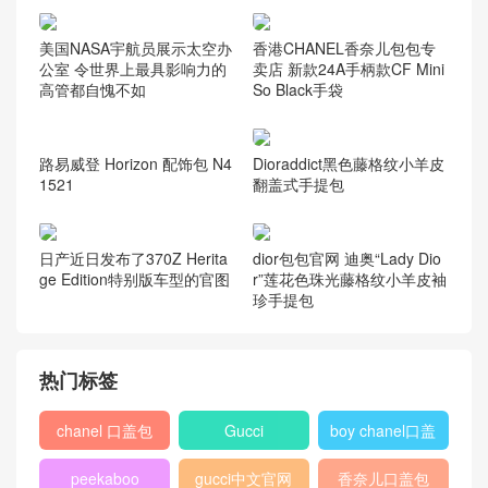
纹饰边
香港CHANEL香奈儿包包专
美国NASA宇航员展示太空办
卖店 新款24A手柄款CF Mini
公室 令世界上最具影响力的
So Black手袋
高管都自愧不如
Dioraddict黑色藤格纹小羊皮
翻盖式手提包
路易威登 Horizon 配饰包 N4
1521
日产近日发布了370Z Herita
dior包包官网 迪奥“Lady Dio
ge Edition特别版车型的官图
r”莲花色珠光藤格纹小羊皮袖
珍手提包