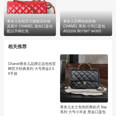
香奈儿包包官方旗舰店价格
香奈儿官网包包价格
及图片 CHANEL 迷你口盖包
CHANEL 黑色 小号口盖包
配以手柄红色
AS3206 B07997 94305
相关推荐
Chanel香奈儿品牌正品包包官
香奈儿女士包包经典款式 flap
网官方经典系列 大号黑金2.5
系列 大号小羊皮 黑金口盖包