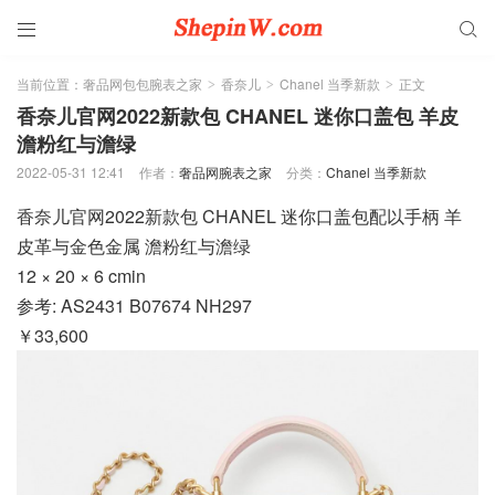


当前位置：
奢品网包包腕表之家
香奈儿
Chanel 当季新款
正文
>
>
>
香奈儿官网2022新款包 CHANEL 迷你口盖包 羊皮
澹粉红与澹绿
2022-05-31 12:41
作者：
奢品网腕表之家
分类：
Chanel 当季新款
香奈儿官网2022新款包 CHANEL 迷你口盖包配以手柄 羊
皮革与金色金属 澹粉红与澹绿
12 × 20 × 6 cmin
参考: AS2431 B07674 NH297
￥33,600