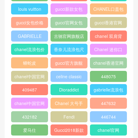
芬迪Fendi中国官方网站 coni
CHANEL香奈儿随身包复古
c Baguette迷你手袋，棕色提
小牛皮银色金色金属
花布料手袋
热门标签
chanel 口盖包
Gucci
boy chanel口盖
包
peekaboo
gucci中文官网
香奈儿口盖包
2018
Micro Luggage
口盖包
400249
chanel 官网
chanel 相机包
Chanel
louis vuitton
gucci新款女包
CHANEL口盖包
gucci女包价格
gucci官网女包
gucci香港官网