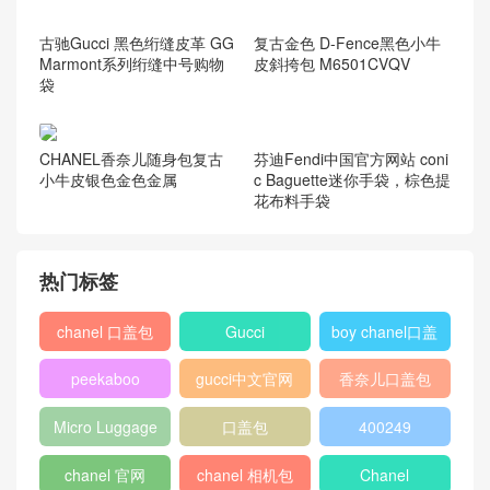
包
er Ebene
香奈儿包包 Chanel Classic
Flap小羊皮超大号经典银色
口盖包
香奈儿Chanel GABRIELLE
流浪包 黑 海军蓝 棕与乳白斜
纹软呢 小牛皮
古驰Gucci 黑色绗缝皮革 GG
Marmont系列绗缝中号购物
袋
复古金色 D-Fence黑色小牛
皮斜挎包 M6501CVQV