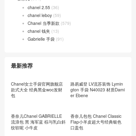
路易威登
(1,075)
路易威登 女包
(728)
路易威登 男包
(289)
路易威登 腰带
(11)
路易威登 钱包
(47)
香奈儿
(804)
chanel 2.55
(36)
chanel leboy
(59)
Chanel 当季新款
(579)
chanel 钱夹
(13)
Gabrielle 手袋
(91)
最新推荐
Chanel女士手袋官网旗舰店
路易威登 LV流苏装饰 Lymin
款式大全 经典黑金woc发财
gton 手袋 N40023 材质Dami