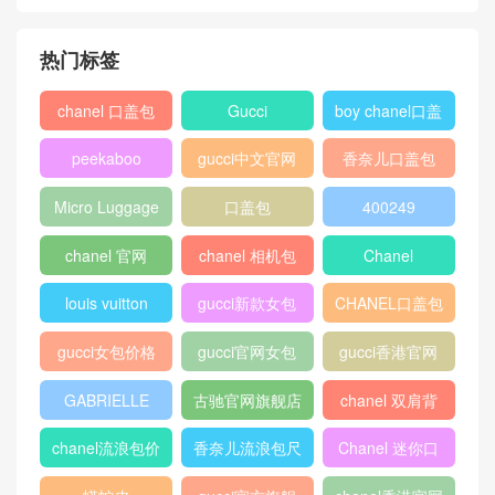
迪奥“Dioraddict”靛蓝色亮面
尼罗鳄鱼皮方形翻盖式手提
包
热门标签
chanel 口盖包
Gucci
boy chanel口盖
包
peekaboo
gucci中文官网
香奈儿口盖包
2018
Micro Luggage
口盖包
400249
chanel 官网
chanel 相机包
Chanel
louis vuitton
gucci新款女包
CHANEL口盖包
gucci女包价格
gucci官网女包
gucci香港官网