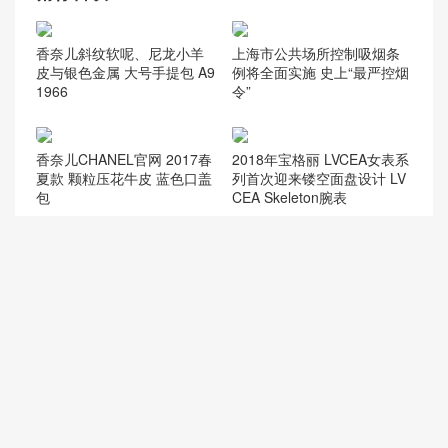
香奈儿31大号购
双肩背包
范冰冰
物包
猜你喜欢
香奈儿斜纹软呢、尼龙小羊
上海市公共场所控制吸烟条
皮与银色金属 大号手提包 A9
例将全面实施 史上“最严控烟
1966
令”
2018年宝格丽 LVCEA女表系
香奈儿CHANEL官网 2017春
列首次迎来镂空面盘设计 LV
夏款 颗粒压花牛皮 蓝色口盖
CEA Skeleton腕表
包
goyard 戈雅官网女包尺寸 23
Gucci腰带玛格丽特皇后真皮
3 包 Goyardine 帆布 Chevro
皮带476452 DYWNX 1052
ches牛皮