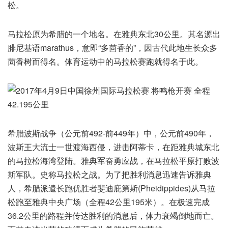
松。
马拉松原为希腊的一个地名。在雅典东北30公里。其名源出
腓尼基语marathus，意即“多茴香的”，因古代此地生长众多
茴香树而得名。体育运动中的马拉松赛跑就得名于此。
希腊波斯战争（公元前492-前449年）中，公元前490年，
波斯王大流士一世渡海西侵，进击阿蒂卡，在距雅典城东北
的马拉松海湾登陆。雅典军奋勇应战，在马拉松平原打败波
斯军队。史称马拉松之战。为了把胜利消息迅速告诉雅典
人，希腊派遣长跑优胜者斐迪庇第斯(Pheidippides)从马拉
松跑至雅典中央广场（全程42公里195米）。在极速完成
36.2公里的路程并传达胜利的消息后，体力衰竭倒地而亡。