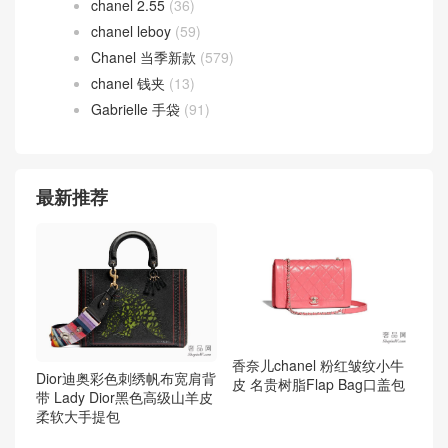
chanel 2.55
(36)
chanel leboy
(59)
Chanel 当季新款
(579)
chanel 钱夹
(13)
Gabrielle 手袋
(91)
最新推荐
香奈儿chanel 粉红皱纹小牛
Dior迪奥彩色刺绣帆布宽肩背
皮 名贵树脂Flap Bag口盖包
带 Lady Dior黑色高级山羊皮
柔软大手提包