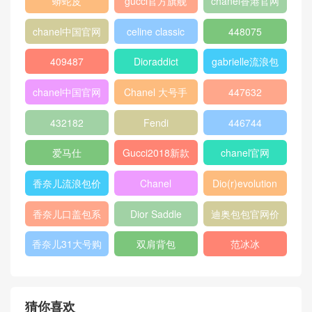
GABRIELLE
古驰官网旗舰店
chanel 双肩背
包
chanel流浪包价
香奈儿流浪包尺
Chanel 迷你口
格
寸
盖包
蟒蛇皮
gucci官方旗舰
chanel香港官网
店
chanel中国官网
celine classic
448075
box
409487
Dioraddict
gabrielle流浪包
chanel中国官网
Chanel 大号手
447632
包
提包
432182
Fendi
446744
爱马仕
Gucci2018新款
chanel官网
女包
香奈儿流浪包价
Chanel
Dio(r)evolution
格
Gabrielle小号流
香奈儿口盖包系
Dior Saddle
迪奥包包官网价
浪包
列
Bag
格