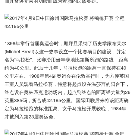
而其奇迹光荣的功绩而成为希腊的民族英雄。
1896年举行首届奥运会时，顾拜旦采纳了历史学家布莱尔
(Michel Breal)以这一史事设立一个比赛项目的建设，并定
名为“马拉松”。比赛沿用当年斐地比第斯所跑的路线，距离
约为40公里。此后十几年，马拉松跑的距离一直保持在40
公里左右。1908年第4届奥运会在伦敦举行时，为方便英国
王室人员观看马拉松赛，特意将起点设在温莎宫的阳台下，
终点设在奥林匹克运动场内，起点到终点的距离经丈量为26
英里385码，折合成42.195公里。国际田联后来将该距离确
定为马拉松跑的标准距离。女子马拉松开展较晚，1984年
才被列入第23届奥运会。