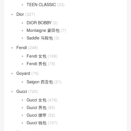
TEEN CLASSIC
(33)
Dior
(327)
DIOR BOBBY
(2)
Montaigne 蒙田包
(7)
Saddle 马鞍包
(3)
Fendi
(248)
Fendi 女包
(169)
Fendi 男包
(79)
Goyard
(75)
Saigon 西贡包
(21)
Gucci
(720)
Gucci 女包
(476)
Gucci 男包
(85)
Gucci 腰带
(52)
Gucci 钱包
(107)