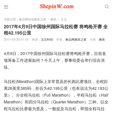


当前位置：
奢品网包包腕表之家
腕表
正文
>
>
2017年4月9日中国徐州国际马拉松赛 将鸣枪开赛 全
程42.195公里
2017-03-30 01:16
来源：
北京时间
作者：
奢品网腕表之家
分类：
腕表
4月9日，2017中国徐州国际马拉松赛将鸣枪开赛，目前各
项筹备工作进展如何？今天上午，赛事组委会举行综合演
练。
马拉松(Marathon)国际上非常普及的长跑比赛项目，全程距
离26英里385码，折合为42.195公里（也有说法为42.193公
里）。分全程马拉松（Full Marathon），半程马拉松（Half
Marathon）和四分马拉松（Quarter Marathon）三种。以全
程马拉松比赛最为普及，一般提及马拉松，即指全程马拉