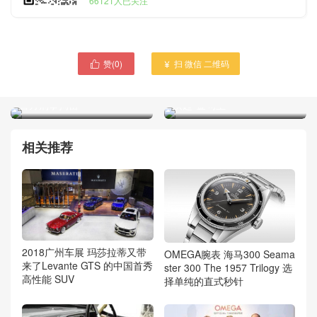
66121人已关注
赞(
0
)
扫 微信 二维码


广西防城港一女子帮丈夫出
传奇黑帮片《毒诫》张晋出
头 抡臂挥掌扇警察耳光 已被
演慈云山十三太保“猫仔” 扮
警方刑事拘留
演起“金句王”
相关推荐
2018广州车展 玛莎拉蒂又带
OMEGA腕表 海马300 Seama
来了Levante GTS 的中国首秀
ster 300 The 1957 Trilogy 选
高性能 SUV
择单纯的直式秒针